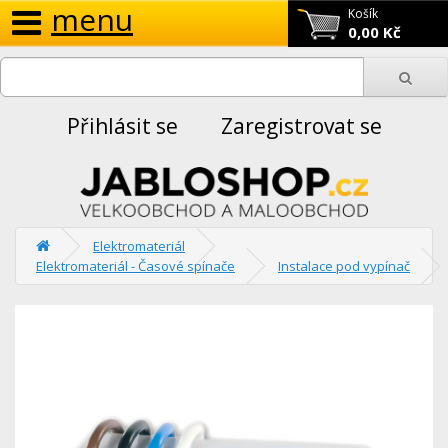
menu
Košík
0,00 Kč
Přihlásit se
Zaregistrovat se
Elektromateriál
Elektromateriál - Časové spínače
Instalace pod vypínač