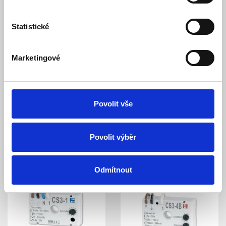
Ke stažení (1)
Statistické
Spínač pod vypínač je vhodný pro spínání ventilátorů s
možností nastavení zpoždění.
Marketingové
Vlastnosti CS3-1B:
slouží ke zpožděnému zapnutí a vypnutí ventilátoru v
závislosti na osvětlení. Ke spuštění ventilátoru dojde 1s až
5min po zapnutí osvětlení. Nastavení se provádí trimrem
Povolit vše
P1(zpoždění), pomocí malého šroubováku. K odpojení
ventilátoru dojde v době 1s až 1,5h po vypnutí osvětlení.
Povolit výběr
Podobné a související výrobky
Odmítnout