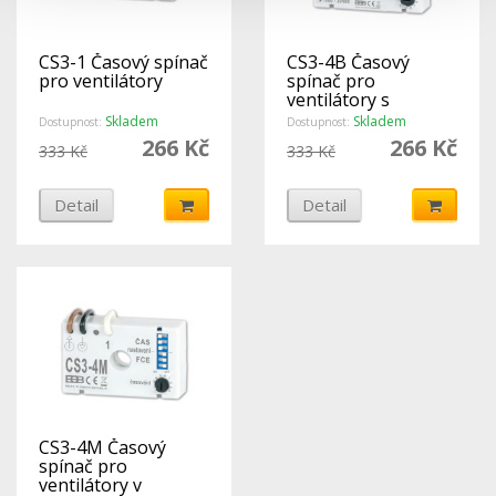
CS3-1 Časový spínač
CS3-4B Časový
pro ventilátory
spínač pro
ventilátory s
možností zpoždění
Skladem
Skladem
Dostupnost:
Dostupnost:
a v zapojení BEZ
266 Kč
266 Kč
333 Kč
333 Kč
NULOVÉHO vodiče.
Detail
Detail
CS3-4M Časový
spínač pro
ventilátory v