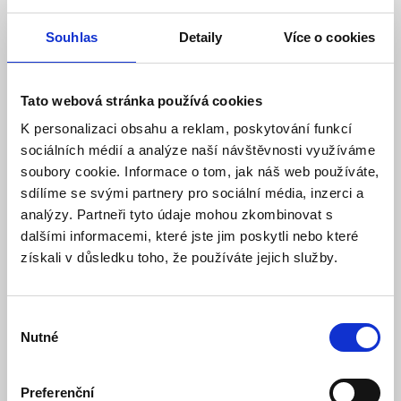
Produktové číslo: 055 / 002042
Souhlas
Detaily
Více o cookies
Doporučená koncová cena s DPH:
333 Kč
220,00 Kč
Vaše cena bez DPH:
Tato webová stránka používá cookies
Vaše cena včetně DPH:
266 Kč
K personalizaci obsahu a reklam, poskytování funkcí
Dostupnost:
Skladem
sociálních médií a analýze naší návštěvnosti využíváme
Množství
soubory cookie. Informace o tom, jak náš web používáte,
sdílíme se svými partnery pro sociální média, inzerci a
analýzy. Partneři tyto údaje mohou zkombinovat s
dalšími informacemi, které jste jim poskytli nebo které
Do košíku
získali v důsledku toho, že používáte jejich služby.
Výběr
Nutné
souhlasu
Popis
Specifikace
Preferenční