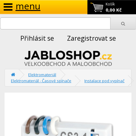
menu
Košík
0,00 Kč
Přihlásit se
Zaregistrovat se
Elektromateriál
Elektromateriál - Časové spínače
Instalace pod vypínač