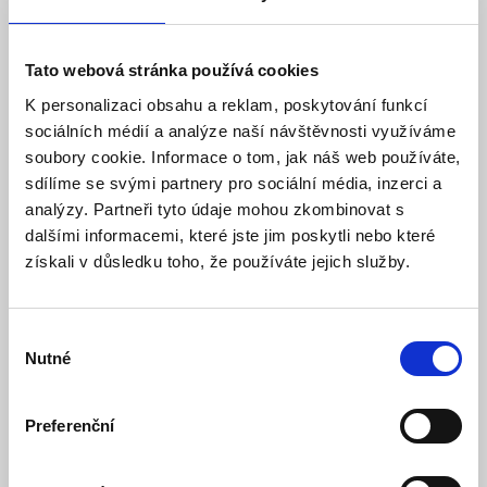
Doporučená koncová cena s DPH:
333 Kč
220,00 Kč
Vaše cena bez DPH:
Tato webová stránka používá cookies
Vaše cena včetně DPH:
266 Kč
K personalizaci obsahu a reklam, poskytování funkcí
Dostupnost:
Skladem
sociálních médií a analýze naší návštěvnosti využíváme
soubory cookie. Informace o tom, jak náš web používáte,
Množství
sdílíme se svými partnery pro sociální média, inzerci a
analýzy. Partneři tyto údaje mohou zkombinovat s
dalšími informacemi, které jste jim poskytli nebo které
získali v důsledku toho, že používáte jejich služby.
Do košíku
Výběr
Nutné
souhlasu
Popis
Preferenční
Specifikace
Ke stažení (1)