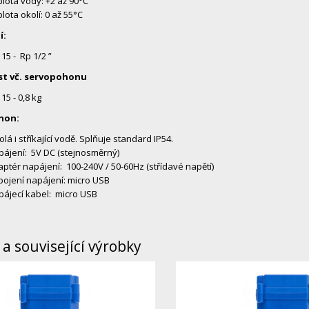
lota vody: +2 až 90°C
lota okolí: 0 až 55°C
í:
15 - Rp 1/2 ”
t vč. servopohonu
15 - 0,8 kg
hon:
lá i stříkající vodě. Splňuje standard IP54.
ájení: 5V DC (stejnosměrný)
ptér napájení: 100-240V / 50-60Hz (střídavé napětí)
pojení napájení: micro USB
ájecí kabel: micro USB
a související výrobky