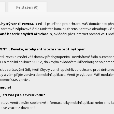
Ke stažení (0)
Chytrý Ventil PEVEKO s Wi-Fi
je určena pro ochranu vaší domácnosti pře
Bezdrátová záplavová čidla umístěte kamkoli chcete. Sestava obsahuje 2 čid
aná baterie s výdrží až 12hodin,
ovládání přes internet pomocí WiFi. M
ENTIL Peveko, inteligentní ochrana proti vytopení
ntil Peveko chrání váš domov před vytopením. Bezdrátové čidlo automaticky
Fi a mobilní aplikace SUPLA, dálkovým ovladačem (klíčenkou) nebo pomo
s bezdrátovými čidly tvoří Chytrý ventil spolehlivou ochranu proti úniku vo
dy a vám přijde zpráva do mobilní aplikace. Ventil je vybaven WiFi modulem
pomocí SMS zpráv...
unguje?
 jistí zda jste zavřeli vodu?
 stavu ventilu máte spolehlivé informace díky mobilní aplikaci nebo sms k
o se vracet z dovolené.