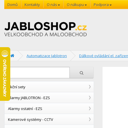
Domů
Kontakty
O nás
O nákupu
Podpora
Automatizace Jablotron
Dálkové ovládání el. zařízen
Akční sety
Alarmy JABLOTRON - EZS
Alarmy ostatní - EZS
Kamerové systémy - CCTV