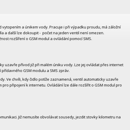
d vytopením a únikem vody. Pracuje i při výpadku proudu, má záložní
la a další lze dokoupit - počet na jeden ventil není omezen.
ožnost rozšíření o GSM modul a ovládání pomocí SMS.
 uzavře přívod již při malém úniku vody. Lze jej ovládat přes internet
cí přídavného GSM modulu a SMS zpráv.
dy. Ve chvíli, kdy čidlo potíže zaznamená, ventil automaticky uzavře
 pro připojení k internetu. Ovládání lze dále rozšířit o GSM modul pro
omunikaci. Již nemusíte obvolávat sousedy, jezdit stovky kilometru na