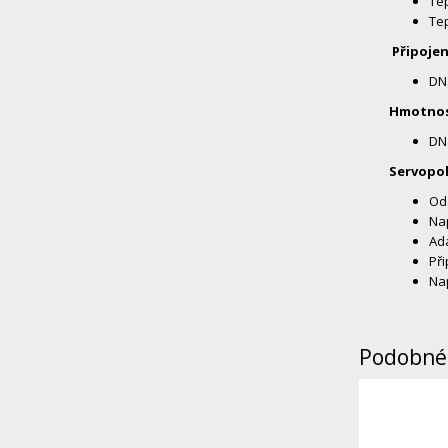
Tep
Tep
Připojen
DN 
Hmotnos
DN 
Servopo
Odo
Nap
Ada
Při
Nap
Podobné 