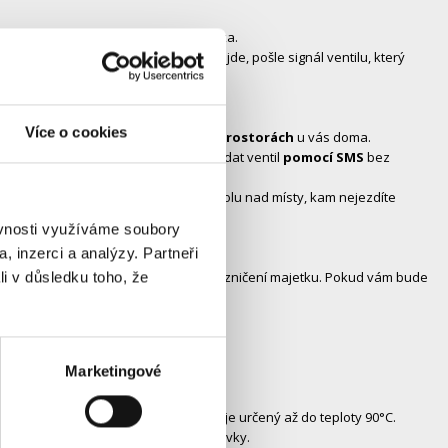
bí nebo se vám rozbije například pračka.
u s unikající vodou.Jakmile k tomu dojde, pošle signál ventilu, který
Více o cookies
leko nebo ve
špatně dostupných prostorách
u vás doma.
 můžete zakoupit i
GSM modul
a ovládat ventil
pomocí SMS
bez
pomocí SMS. I na dálku tak máte kontrolu nad místy, kam nejezdíte
ěvnosti využíváme soubory
, inzerci a analýzy. Partneři
odu vody nemusí vždy nutně znamenat zničení majetku. Pokud vám bude
li v důsledku toho, že
chcete.
Marketingové
vody. Má certifikát pro pitnou vodu a je určený až do teploty 90°C.
 už jen stačí zapojit napájení do zásuvky.