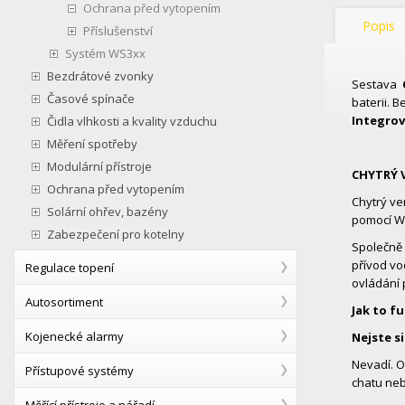
Ochrana před vytopením
Popis
Příslušenství
Systém WS3xx
Bezdrátové zvonky
Sestava
Časové spínače
baterii. 
Integrov
Čidla vlhkosti a kvality vzduchu
Měření spotřeby
Modulární přístroje
CHYTRÝ V
Ochrana před vytopením
Chytrý ve
Solární ohřev, bazény
pomocí Wi
Zabezpečení pro kotelny
Společně 
přívod vo
Regulace topení
ovládání 
Autosortiment
Jak to f
Kojenecké alarmy
Nejste si
Nevadí. O
Přístupové systémy
chatu neb
Měřící přístroje a nářadí