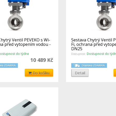
Chytrý Ventil PEVEKO s Wi-
Sestava Chytrý Ventil 
ana před vytopením vodou -
Fi, ochrana před vytop
DN25
ostupnost do týdne
Dostupnost do týd
Dostupnost:
10 489 Kč
Do košíku
Detail