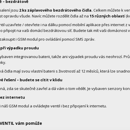
ě – bezdrátově
balení jsou
2 ks záplavového bezdrátového čidla.
Celkem můžete k venti
 opravdu všude. Navíc můžete rozdělit čidla až na
15 různých oblast
í (
ntil uzavřete / otevřete i na dálku pomocí mobilní aplikace přes internet z
o připojit na vaši domácí bezdrátovou síť. Budete tak mít vaši domácnost 
 zakoupit i GSM modul pro ovládání pomocí SMS zpráv.
i při výpadku proudu
 vybaven integrovanou baterii, takže ani výpadek proudu vás neohrozí. P
nky.
 čidla mají svou vlastní baterii s životností až 12 měsíců, která lze snadno
é řešení – budete se cítit v klidu
zná, zda se skutečně zavřel a dá vám o tom vědět. Je vybaven senzory ko
 bez internetu
i náš GSM modul a ovládejte ventil i bez připojení k internetu.
 VENTIL vám pomůže