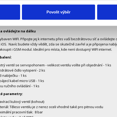
ístěte kamkoli – jsou bezdrátové
Povolit výběr
 Čidla jsou malá a můžete jej položit kamkoliv, kde může dojít k úniku vo
vůbec vědět. Baterie má výdrž 12 měsíců a lze ji snadno vyměnit. S jedn
 15 různých umístěních (koupelna, dílna, WC, apod.).
 a ovládejte na dálku
 vybaven WIFI. Připojte jej k internetu přes vaší bezdrátovou síť a ovládej
 iOS. Navíc budete vždy vědět, zda se skutečně zavřel a je připojena nabí
koupit i GSM modul. Ideální pro místa, kde není dostupný WIFI internet.
balení:
trý ventil se servopohonem - velikost ventilu volíte při objednání - 1 ks
drátové čidlo vytopení - 2 ks
 nabíječku - 1 ks
ájecí kabel micro USB - 1 ks
u ručního ovládání - 1 ks
é parametry:
vírací kulový ventil (kohout)
eriál: Těleso ventilu je z nerez oceli vhodné také pro pitnou vodu
imální pracovní tlak: 8 bar