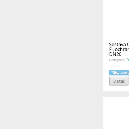
Sestava 
Fi, ochr
DN20
D
Dostupnost:
Detail