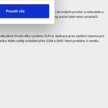
Povolit vše
dy. Díky výšce necelých 20 mm se vejde i do malých prostor a nebudete o
ím ventilem můžete propojit až neomezený počet čidel nebo ovladačů
te odkudkoli chcete díky systému SUPLA. Aplikace je ke stažení zdarma pro
ječka. Máte raději ovládání přes GSM a SMS? Není problém, k ventilu