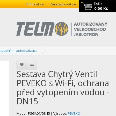
Košík
Přihlásit se
Zaregistrovat se
0,00 Kč
topením - automatizace
Sestava Chytrý Ventil
PEVEKO s Wi-Fi, ochrana
před vytopením vodou -
DN15
Model: PSGA01/DN15 | Výrobce:
PEVEKO