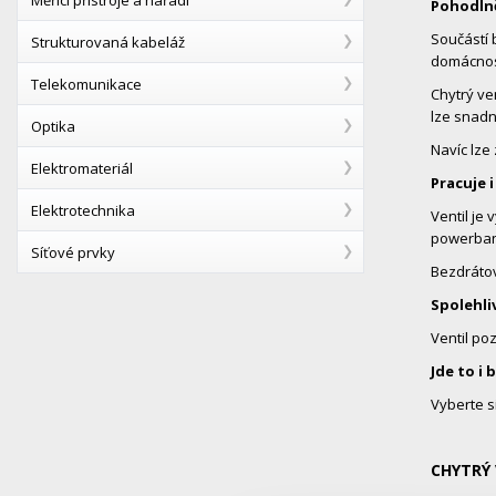
Pohodln
Součástí 
Strukturovaná kabeláž
domácnost
Telekomunikace
Chytrý ve
lze snadn
Optika
Navíc lze
Elektromateriál
Pracuje 
Elektrotechnika
Ventil je
powerba
Síťové prvky
Bezdrátová
Spolehliv
Ventil po
Jde to i
Vyberte s
CHYTRÝ