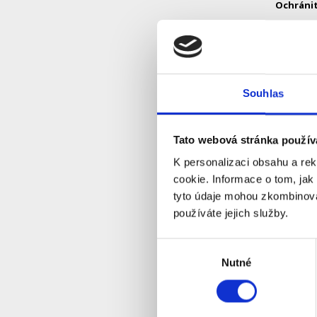
Ochránit
Maj
Čid
aut
Ovládat 
Souhlas
Dí
So
při
Ven
Tato webová stránka použív
pra
K personalizaci obsahu a re
Ušetřit 
cookie. Informace o tom, jak
Vyh
tyto údaje mohou zkombinovat
uni
používáte jejich služby.
Stačí 3 
Výběr
Nutné
souhlasu
Zapojte 
Chytrý ve
Nejlépe s