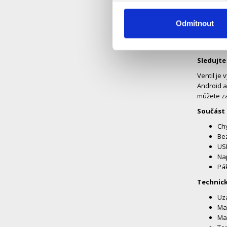
Čidla um
Odmítnout
Záplavová
něm tedy 
PEVEKO na
Sledujte
Ventil je
Android a
můžete za
Součást 
Chy
Bez
USB
Nap
Pák
Technick
Uza
Mat
Max