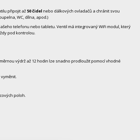
lu připojit až
50 čidel
nebo dálkových ovladačů a chránit svou
koupelna, WC, dílna, apod.)
 vašeho telefonu nebo tabletu. Ventil má integrovaný WiFi modul, který
vždy pod kontrolou.
růměrnou výdrž až 12 hodin lze snadno prodloužit pomocí vhodné
 vyměnit.
ncových poloh.