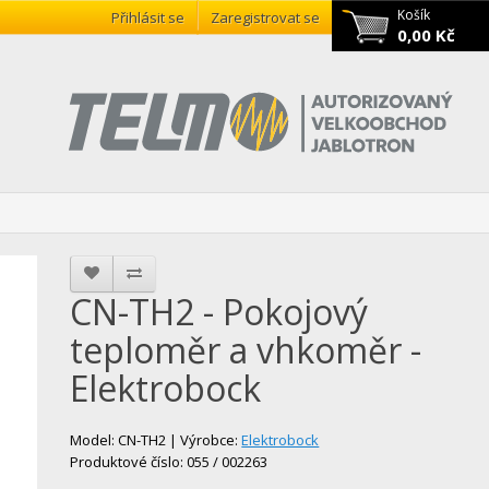
Košík
Přihlásit se
Zaregistrovat se
0,00 Kč
CN-TH2 - Pokojový
teploměr a vhkoměr -
Elektrobock
Model: CN-TH2 | Výrobce:
Elektrobock
Produktové číslo: 055 / 002263