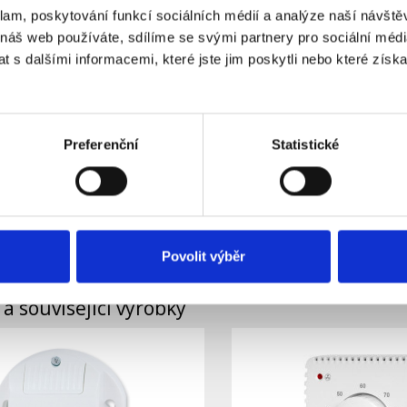
klam, poskytování funkcí sociálních médií a analýze naší návšt
Specifikace
Ke stažení (0)
 náš web používáte, sdílíme se svými partnery pro sociální média
 s dalšími informacemi, které jste jim poskytli nebo které získa
digitální teploměr/ vlhkoměr s ukazatelem komfortu.
ti CN-TH2:
monitoruje nejen teplotu, ale i vlhkost daného prostoru a na základě této i
Preferenční
Statistické
razuje aktuální teplotu místnosti
razuje aktuální vlhkost místnosti
ikuje komfort v místnosti zobrazením emotikonou
ký přehledný displej
noduchá montáž přilepením oboustrannou lepící páskou (v balení)
Povolit výběr
a související výrobky