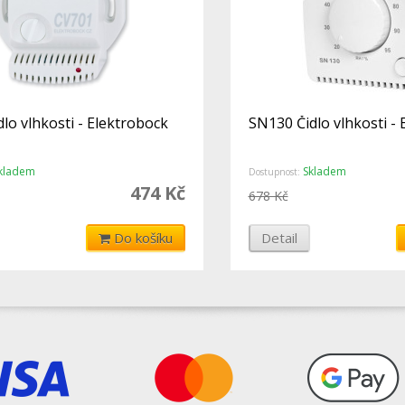
lo vlhkosti - Elektrobock
SN130 Čidlo vlhkosti -
kladem
Skladem
Dostupnost:
474 Kč
678 Kč
Do košíku
Detail