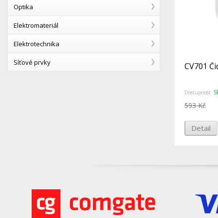
Optika
Elektromateriál
Elektrotechnika
Síťové prvky
CV701 Čid
S
Dostupnost:
593 Kč
Detail