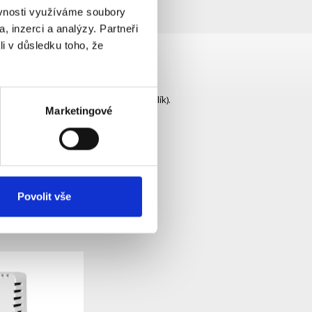
ěvnosti využíváme soubory
, inzerci a analýzy. Partneři
li v důsledku toho, že
nformace se zobrazuje emotikon (smajlík).
Marketingové
Povolit vše