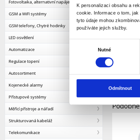
Fotovoltaika, alternativní napájení
K personalizaci obsahu a re
Popis
cookie. Informace o tom, jak
GSM a WiFI systémy
tyto údaje mohou zkombinovat
GSM telefony, Chytré hodinky
Pokojový 
používáte jejich služby.
LED osvětlení
Vlastnos
Výběr
Přístroj 
Automatizace
Nutné
souhlasu
zob
Regulace topení
zob
ind
Autosortiment
vel
jed
Kojenecké alarmy
Odmítnout
Přístupové systémy
Podobné 
Měřící přístroje a nářadí
Strukturovaná kabeláž
Telekomunikace