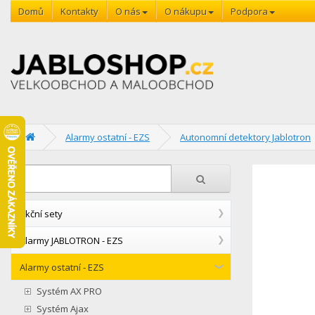
Domů
Kontakty
O nás
O nákupu
Podpora
Alarmy ostatní - EZS
Autonomní detektory Jablotron
Akční sety
Alarmy JABLOTRON - EZS
Alarmy ostatní - EZS
Systém AX PRO
Systém Ajax