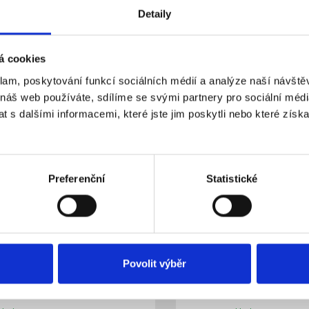
Detaily
kladem
Skladem
Dostupnost:
2 710 Kč
877 Kč
á cookies
klam, poskytování funkcí sociálních médií a analýze naší návšt
Do košíku
Detail
 náš web používáte, sdílíme se svými partnery pro sociální média
 s dalšími informacemi, které jste jim poskytli nebo které získa
Preferenční
Statistické
Povolit výběr
Přijímač zvonek-SIRÉNA
WS310 - Bezdrátová kl