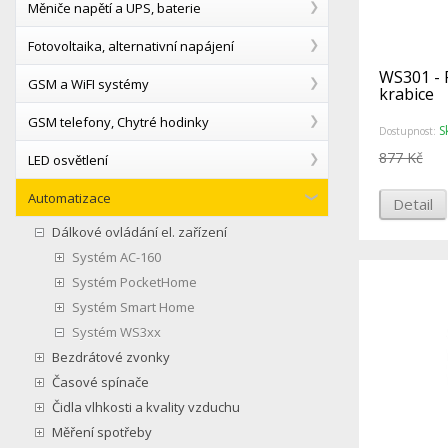
Měniče napětí a UPS, baterie
Fotovoltaika, alternativní napájení
WS301 - P
GSM a WiFI systémy
krabice
GSM telefony, Chytré hodinky
S
Dostupnost:
877 Kč
LED osvětlení
Automatizace
Detail
Dálkové ovládání el. zařízení
Systém AC-160
Systém PocketHome
Systém Smart Home
Systém WS3xx
Bezdrátové zvonky
Časové spínače
Čidla vlhkosti a kvality vzduchu
Měření spotřeby