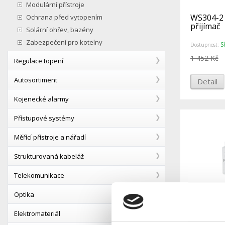
Modulární přístroje
WS304-2 
Ochrana před vytopením
přijímač
Solární ohřev, bazény
Zabezpečení pro kotelny
S
Dostupnost:
1 452 Kč
Regulace topení
Autosortiment
Detail
Kojenecké alarmy
Přístupové systémy
Měřící přístroje a nářadí
Strukturovaná kabeláž
Telekomunikace
Optika
Elektromateriál
WS304-10 