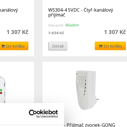
kanálový
WS304-4 5VDC - Čtyř-kanálový
přijímač
Skladem
Dostupnost:
1 307 Kč
1 307 Kč
1 634 Kč
Do košíku
Detail
Do košíku
aluzie a brány
WS306 - Přijímač zvonek-GONG