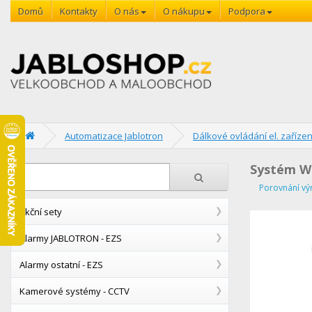
Domů
Kontakty
O nás
O nákupu
Podpora
Automatizace Jablotron
Dálkové ovládání el. zařízen
Systém W
Porovnání vý
Akční sety
Alarmy JABLOTRON - EZS
Alarmy ostatní - EZS
Kamerové systémy - CCTV