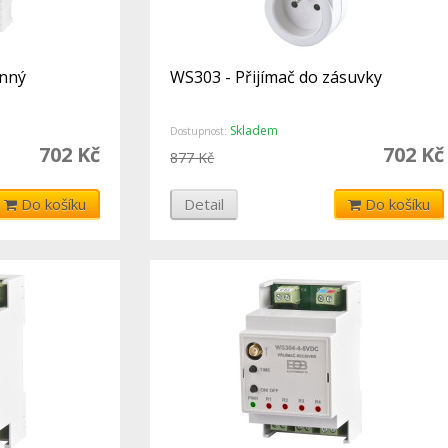
ěnný
WS303 - Přijímač do zásuvky
Skladem
Dostupnost:
702 Kč
702 Kč
877 Kč
Do košíku
Detail
Do košíku