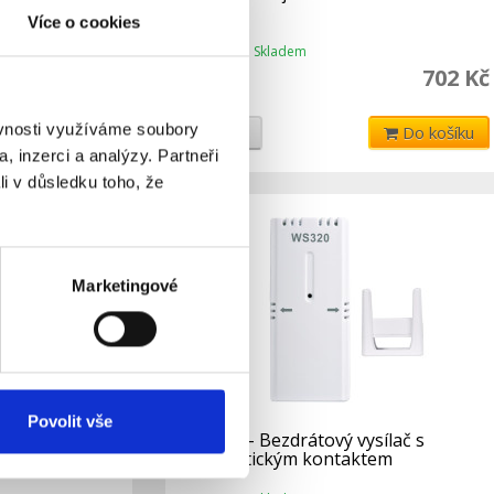
Více o cookies
Skladem
Dostupnost:
702 Kč
702 Kč
877 Kč
ěvnosti využíváme soubory
Do košíku
Detail
Do košíku
, inzerci a analýzy. Partneři
li v důsledku toho, že
Marketingové
Povolit vše
íčenka
WS320 - Bezdrátový vysílač s
magnetickým kontaktem