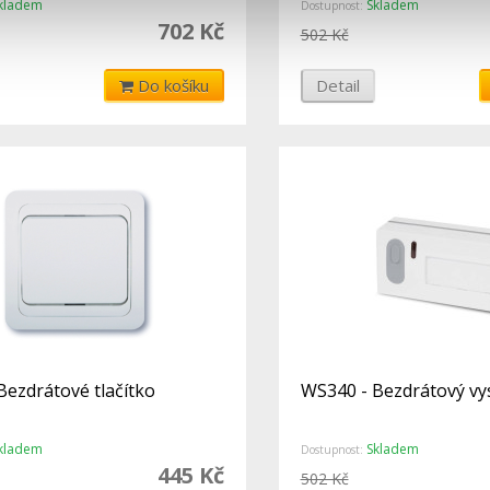
kladem
Skladem
Dostupnost:
702 Kč
502 Kč
Do košíku
Detail
Bezdrátové tlačítko
WS340 - Bezdrátový vys
kladem
Skladem
Dostupnost:
445 Kč
502 Kč