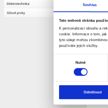
Elektrotechnika
Souhlas
S
Dostupnost:
Síťové prvky
3 388 Kč
Tato webová stránka použív
K personalizaci obsahu a re
Detail
cookie. Informace o tom, jak
tyto údaje mohou zkombinovat
používáte jejich služby.
Výběr
Nutné
souhlasu
Odmítnout
WS307 - 