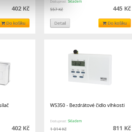
Skladem
Dostupnost:
402 Kč
445 Kč
557 Kč
Do košíku
Detail
Do košíku
ílač
WS350 - Bezdrátové čidlo vlhkosti
Skladem
Dostupnost:
402 Kč
811 Kč
1 014 Kč