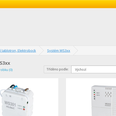
í Jablotron, Elektrobock
Systém WS3xx
S3xx
Tříděno podle:
robku (0)