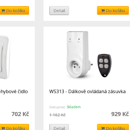
Do košíku
Detail
Do košíku
hybové čidlo
WS313 - Dálkově ovládaná zásuvka
Skladem
Dostupnost:
702 Kč
929 Kč
1 162 Kč
Do košíku
Detail
Do košíku