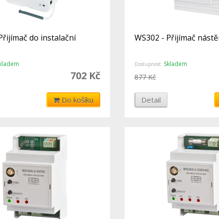
řijímač do instalační
WS302 - Přijímač nást
kladem
Skladem
Dostupnost:
702 Kč
877 Kč
Do košíku
Detail