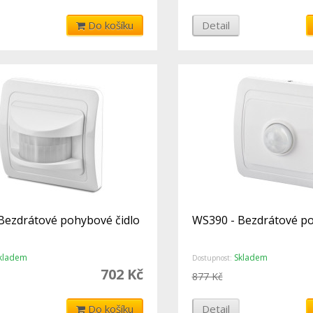
Do košíku
Detail
Bezdrátové pohybové čidlo
WS390 - Bezdrátové po
kladem
Skladem
Dostupnost:
702 Kč
877 Kč
Do košíku
Detail