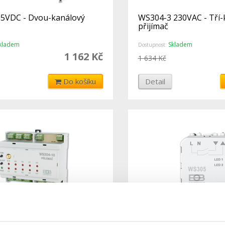
5VDC - Dvou-kanálový
WS304-3 230VAC - Tří-
přijímač
kladem
Skladem
Dostupnost:
1 162 Kč
1 634 Kč
Do košíku
Detail
- 10-ti kanálový přijímač
WS305 - Přijímač pro ž