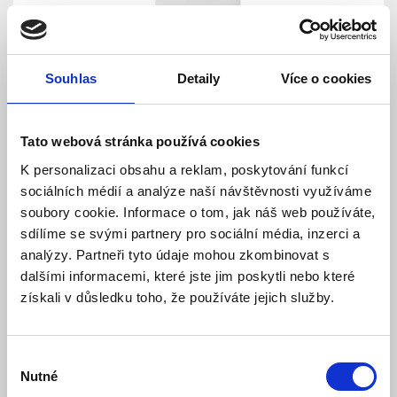
Souhlas
Detaily
Více o cookies
VDS-PR531-3A napájecí zdroj 3 A
Tato webová stránka používá cookies
Skladem
Dostupnost:
K personalizaci obsahu a reklam, poskytování funkcí
Cena po přihlášení pro registrované zákazníky
sociálních médií a analýze naší návštěvnosti využíváme
soubory cookie. Informace o tom, jak náš web používáte,
sdílíme se svými partnery pro sociální média, inzerci a
Detail
analýzy. Partneři tyto údaje mohou zkombinovat s
dalšími informacemi, které jste jim poskytli nebo které
získali v důsledku toho, že používáte jejich služby.
Výběr
Nutné
souhlasu