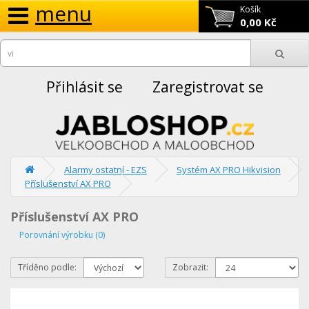
menu
Košík
0,00 Kč
Přihlásit se
Zaregistrovat se
Alarmy ostatní - EZS
Systém AX PRO Hikvision
Příslušenství AX PRO
Příslušenství AX PRO
Porovnání výrobku (0)
Tříděno podle:
Zobrazit: