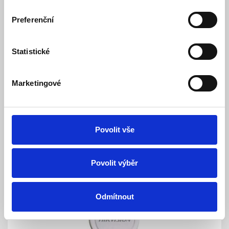
Preferenční
VDS-PZ501SHL-P(O-STD) plastový kryt pro
Statistické
ústředny
Skladem
Dostupnost:
Marketingové
Cena po přihlášení pro registrované zákazníky
Detail
Povolit vše
Povolit výběr
Odmítnout