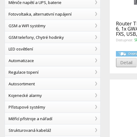
Měniče napětí a UPS, baterie
Fotovoltaika, alternativní napájení
Router T
GSM a WiFI systémy
6, 1x GW
FXS, US
GSM telefony, Chytré hodinky
S
Dostupnost:
LED osvětlení
Automatizace
Detail
Regulace topení
Autosortiment
Kojenecké alarmy
Přístupové systémy
Měřící přístroje a nářadí
Strukturovaná kabeláž