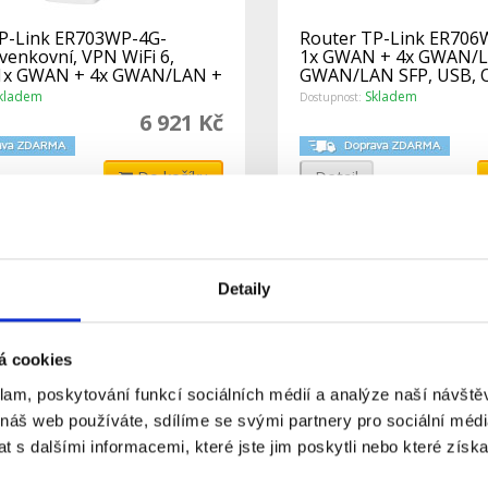
P-Link ER703WP-4G-
Router TP-Link ER706W
venkovní, VPN WiFi 6,
1x GWAN + 4x GWAN/L
 1x GWAN + 4x GWAN/LAN +
GWAN/LAN SFP, USB,
/LAN
kladem
Skladem
Dostupnost:
6 921 Kč
Do košíku
Detail
Detaily
á cookies
klam, poskytování funkcí sociálních médií a analýze naší návšt
 náš web používáte, sdílíme se svými partnery pro sociální média
 s dalšími informacemi, které jste jim poskytli nebo které získa
TP-Link ER706WP-4G VPN
Router TP-Link ER707