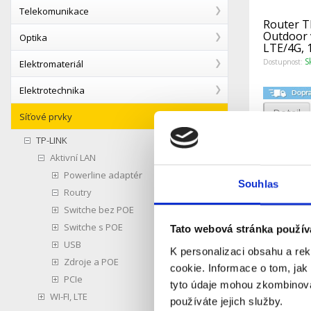
Telekomunikace
Router T
Outdoor 
Optika
LTE/4G,
1x GWAN
S
Dostupnost:
Elektromateriál
Elektrotechnika
Detail
Síťové prvky
TP-LINK
Aktivní LAN
Powerline adaptér
Souhlas
Routry
Switche bez POE
Switche s POE
Tato webová stránka použív
USB
K personalizaci obsahu a re
Zdroje a POE
cookie. Informace o tom, jak
PCIe
tyto údaje mohou zkombinovat
WI-FI, LTE
používáte jejich služby.
Router 