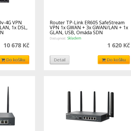
0v-4G VPN
Router TP-Link ER605 SafeStream
LAN, 1x DSL,
VPN 1x GWAN + 3x GWAN/LAN + 1x
DN
GLAN, USB, Omáda SDN
Skladem
Dostupnost:
10 678 Kč
1 620 Kč
Do košíku
Detail
Do košíku