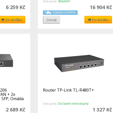
SDN
Skladem
Dostupnost:
6 259 Kč
16 904 Kč
Do košíku
Detail
Do košíku
7206
Router TP-Link TL-R480T+
AN + 2x
 SFP, Omáda
Dočasně nedostupný
Dostupnost:
2 689 Kč
1 327 Kč