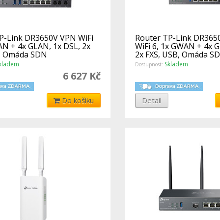
P-Link DR3650V VPN WiFi
Router TP-Link DR365
AN + 4x GLAN, 1x DSL, 2x
WiFi 6, 1x GWAN + 4x G
B, Omáda SDN
2x FXS, USB, Omáda S
kladem
Skladem
Dostupnost:
6 627 Kč
Do košíku
Detail