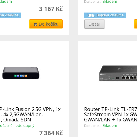
kladem
Skladem
Dostupnost:
3 167 Kč
Do košíku
Detail
P-Link Fusion 2.5G VPN, 1x
Router TP-Link TL-ER
, 4x 2,5GWAN/Lan,
SafeStream VPN 1x GW
r, Omáda SDN
GWAN/LAN + 1x GWAN
SDN
očasně nedostupný
Skladem
Dostupnost:
7 364 Kč