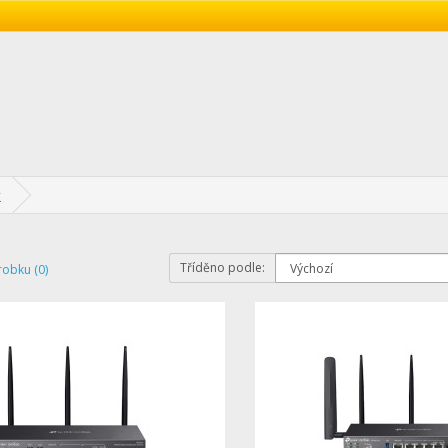
y
Tříděno podle:
robku (0)