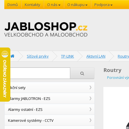
Domů
Kontakty
O nás
O nákupu
Podpora
Síťové prvky
TP-LINK
Aktivní LAN
Routr
Routry
Porovnání vý
Akční sety
Alarmy JABLOTRON - EZS
Alarmy ostatní - EZS
Kamerové systémy - CCTV