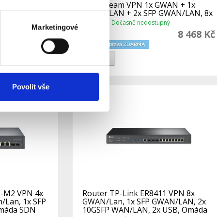
/Lan, 1x SFP
SafeStream VPN 1x GWAN + 1x
Omáda SDN
GWAN/LAN + 2x SFP GWAN/LAN, 8x
GLAN s PoE, Omáda
Dočasně nedostupný
Dostupnost:
Marketingové
3 867 Kč
8 468 Kč
Do košíku
Detail
Povolit vše
2-M2 VPN 4x
Router TP-Link ER8411 VPN 8x
/Lan, 1x SFP
GWAN/Lan, 1x SFP GWAN/LAN, 2x
Omáda SDN
10GSFP WAN/LAN, 2x USB, Omáda