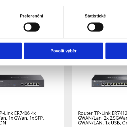
LTE/4G, 1x GWAN + 4x
GWAN/Lan, 2x 2.5GWan
N + 1x GWAN/LAN SFP,
GWAN/LAN, 1x USB, 
áda S
kladem
Skladem
Dostupnost:
Preferenční
Statistické
8 654 Kč
Do košíku
Detail
Povolit výběr
P-Link ER7406 4x
Router TP-Link ER741
n, 1x GWan, 1x SFP,
GWAN/Lan, 2x 2.5GWan
SDN
GWAN/LAN, 1x USB, 