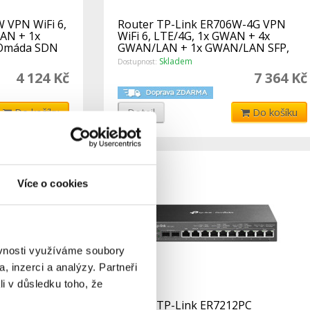
 VPN WiFi 6,
Router TP-Link ER706W-4G VPN
AN + 1x
WiFi 6, LTE/4G, 1x GWAN + 4x
 Omáda SDN
GWAN/LAN + 1x GWAN/LAN SFP,
USB, Omáda SD
Skladem
Dostupnost:
4 124 Kč
7 364 Kč
Do košíku
Detail
Do košíku
Více o cookies
ěvnosti využíváme soubory
, inzerci a analýzy. Partneři
li v důsledku toho, že
-M2 VPN 4x
Router TP-Link ER7212PC