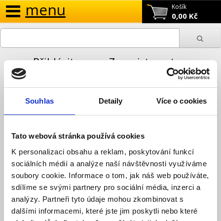
menu
Košík
0,00 Kč
Přihlásit se
Zaregistrovat se
Souhlas
Detaily
Více o cookies
Regulace topení
Zónová regulace
Systém PocketHome - Elektrobock
Tato webová stránka používá cookies
Detekce nízkého tarifu
K personalizaci obsahu a reklam, poskytování funkcí
Detekce nízkého tarifu
sociálních médií a analýze naší návštěvnosti využíváme
Využíváte pro spínání spotřebičů nízký tarif? Využijte indikaci
soubory cookie. Informace o tom, jak náš web používáte,
nízkého tarifu také v systému PocketHome®.
sdílíme se svými partnery pro sociální média, inzerci a
analýzy. Partneři tyto údaje mohou zkombinovat s
Porovnání výrobku (0)
dalšími informacemi, které jste jim poskytli nebo které