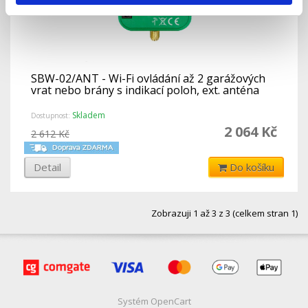
SBW-02/ANT - Wi-Fi ovládání až 2 garážových
vrat nebo brány s indikací poloh, ext. anténa
Skladem
Dostupnost:
2 064 Kč
2 612 Kč
Detail
Do košíku
Zobrazuji 1 až 3 z 3 (celkem stran 1)
Systém
OpenCart