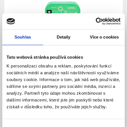
Souhlas
Detaily
Více o cookies
SBW-01 - Wi-Fi ovládání 1 brány, vrat, branky,
Tato webová stránka používá cookies
SUPLA, 2 vstupy pro indikaci poloh
K personalizaci obsahu a reklam, poskytování funkcí
Skladem
Dostupnost:
sociálních médií a analýze naší návštěvnosti využíváme
2 204 Kč
2 790 Kč
soubory cookie. Informace o tom, jak náš web používáte,
sdílíme se svými partnery pro sociální média, inzerci a
Detail
Do košíku
analýzy. Partneři tyto údaje mohou zkombinovat s
dalšími informacemi, které jste jim poskytli nebo které
získali v důsledku toho, že používáte jejich služby.
Výběr