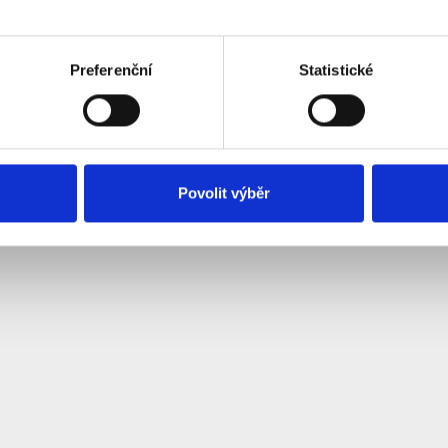
 CBA95-12 autobaterie
95Ah 870A Start-Stop
Preferenční
Statistické
kladem
3 358 Kč
Do košíku
Povolit výběr