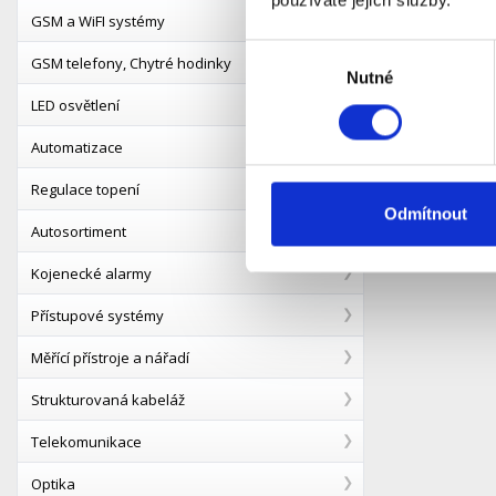
používáte jejich služby.
GSM a WiFI systémy
MHPower
Výběr
AGM 12V 
GSM telefony, Chytré hodinky
Nutné
souhlasu
S
Dostupnost:
LED osvětlení
Automatizace
Detail
Regulace topení
Odmítnout
Autosortiment
Kojenecké alarmy
Přístupové systémy
Měřící přístroje a nářadí
Strukturovaná kabeláž
Telekomunikace
Optika