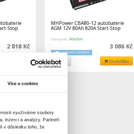
tobaterie
MHPower CBA80-12 autobaterie
art-Stop
AGM 12V 80Ah 820A Start-Stop
Skladem
Dostupnost:
2 818 Kč
3 086 Kč
Do košíku
Detail
Do košíku
Více o cookies
ěvnosti využíváme soubory
, inzerci a analýzy. Partneři
li v důsledku toho, že