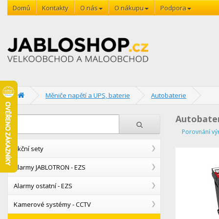
Domů
Kontakty
O nás
O nákupu
Podpora
Měniče napětí a UPS, baterie
Autobaterie
Autobate
Porovnání vý
Akční sety
Alarmy JABLOTRON - EZS
Alarmy ostatní - EZS
Kamerové systémy - CCTV