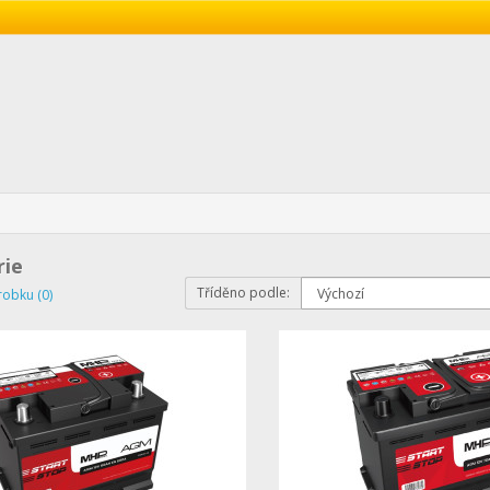
rie
Tříděno podle:
robku (0)