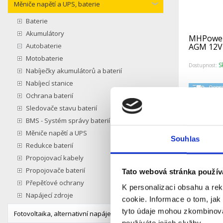
Měniče napětí a UPS, baterie
Baterie
Akumulátory
MHPower
Autobaterie
AGM 12V 
Motobaterie
S
Dostupnost:
Nabíječky akumulátorů a baterií
Nabíjecí stanice
Ochrana baterií
Detail
Sledovače stavu baterií
BMS - Systém správy baterií
Měniče napětí a UPS
Souhlas
Redukce baterií
Propojovací kabely
Propojovače baterií
Tato webová stránka použív
Přepěťové ochrany
K personalizaci obsahu a re
Napájecí zdroje
cookie. Informace o tom, jak
tyto údaje mohou zkombinovat
Fotovoltaika, alternativní napájení