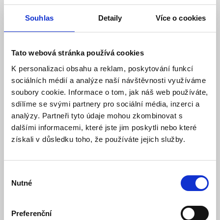
Souhlas
Detaily
Více o cookies
Olejový radiátor 7 článků, 600W / 900W / 1500W
Skladem
Dostupnost:
Tato webová stránka používá cookies
1 640 Kč
1 745 Kč
K personalizaci obsahu a reklam, poskytování funkcí
sociálních médií a analýze naší návštěvnosti využíváme
Detail
Do košíku
soubory cookie. Informace o tom, jak náš web používáte,
sdílíme se svými partnery pro sociální média, inzerci a
analýzy. Partneři tyto údaje mohou zkombinovat s
dalšími informacemi, které jste jim poskytli nebo které
získali v důsledku toho, že používáte jejich služby.
Výběr
Nutné
souhlasu
Preferenční