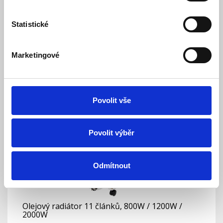
Olejový radiátor 9 článků, 800W / 1200W /
2000W
Statistické
Skladem
Dostupnost:
1 877 Kč
1 997 Kč
Marketingové
Detail
Do košíku
Povolit vše
Povolit výběr
Odmítnout
Olejový radiátor 11 článků, 800W / 1200W /
2000W