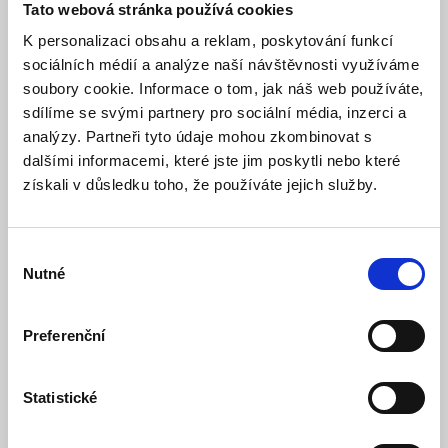
Tato webová stránka používá cookies
K personalizaci obsahu a reklam, poskytování funkcí
FX1-40 3x1.5 mm2 - Pohyblivý přívod-spojka
40m
sociálních médií a analýze naší návštěvnosti využíváme
soubory cookie. Informace o tom, jak náš web používáte,
Skladem
Dostupnost:
sdílíme se svými partnery pro sociální média, inzerci a
1 156 Kč
1 753 Kč
analýzy. Partneři tyto údaje mohou zkombinovat s
dalšími informacemi, které jste jim poskytli nebo které
Detail
Do košíku
získali v důsledku toho, že používáte jejich služby.
Výběr
Nutné
souhlasu
Preferenční
Statistické