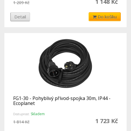
1 148 Kč
1 209 Kč
Detail
Do košíku
FG1-30 - Pohyblivý přívod-spojka 30m, IP44 -
Ecoplanet
Skladem
Dostupnost:
1 723 Kč
1 814 Kč