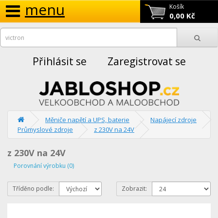
menu
Košík
0,00 Kč
Přihlásit se
Zaregistrovat se
Měniče napětí a UPS, baterie
Napájecí zdroje
Průmyslové zdroje
z 230V na 24V
z 230V na 24V
Porovnání výrobku (0)
Tříděno podle:
Zobrazit: