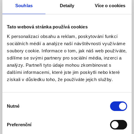
Detail
Do košíku
Souhlas
Detaily
Více o cookies
Tato webová stránka používá cookies
K personalizaci obsahu a reklam, poskytování funkcí
sociálních médií a analýze naší návštěvnosti využíváme
soubory cookie. Informace o tom, jak náš web používáte,
sdílíme se svými partnery pro sociální média, inzerci a
analýzy. Partneři tyto údaje mohou zkombinovat s
dalšími informacemi, které jste jim poskytli nebo které
získali v důsledku toho, že používáte jejich služby.
Carspa S-400-24 průmyslový zdroj spínaný 24V
400W
Výběr
Skladem
Dostupnost:
Nutné
souhlasu
648 Kč
Detail
Do košíku
Preferenční