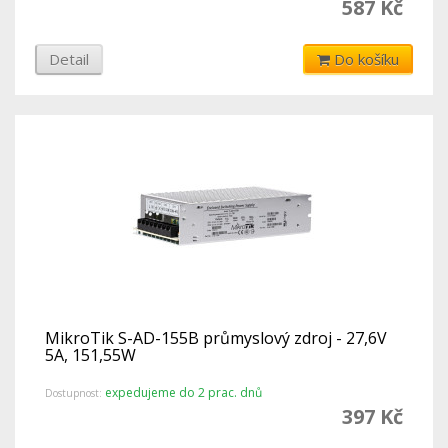
587 Kč
Detail
Do košíku
MikroTik S-AD-155B průmyslový zdroj - 27,6V
5A, 151,55W
expedujeme do 2 prac. dnů
Dostupnost:
397 Kč