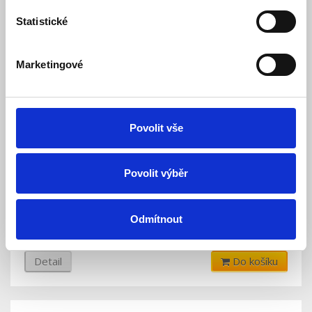
Statistické
Marketingové
Povolit vše
HYRITE napájecí zdroj Ultra Slim TL-24E20, 24V
Povolit výběr
0,83A 20W pro LED, IP20, výška 14,5mm
Skladem
Dostupnost:
Odmítnout
228 Kč
Detail
Do košíku