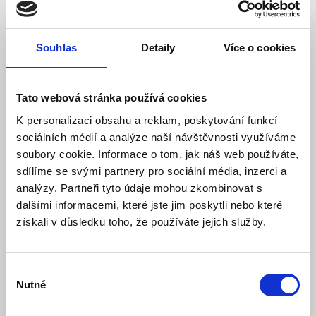
06/03 pro olověné a
LiFePO4 baterie
Souhlas
Detaily
Více o cookies
Model: A500007607 | Výrobce:
Carspa
Produktové číslo: 045 / 003834
Tato webová stránka používá cookies
531,60 Kč
Vaše cena bez DPH:
K personalizaci obsahu a reklam, poskytování funkcí
Vaše cena včetně DPH:
643 Kč
sociálních médií a analýze naší návštěvnosti využíváme
soubory cookie. Informace o tom, jak náš web používáte,
Dostupnost:
Skladem
sdílíme se svými partnery pro sociální média, inzerci a
Množství
analýzy. Partneři tyto údaje mohou zkombinovat s
dalšími informacemi, které jste jim poskytli nebo které
získali v důsledku toho, že používáte jejich služby.
Do košíku
Výběr
Nutné
souhlasu