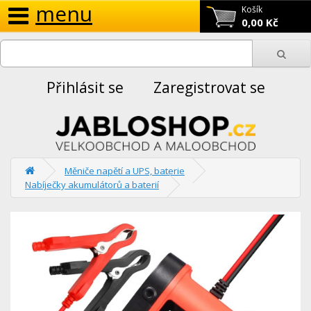
menu
Košík
0,00 Kč
Přihlásit se
Zaregistrovat se
Měniče napětí a UPS, baterie
Nabíječky akumulátorů a baterií