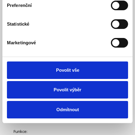
Preferenční
Popis
Specifikace
Statistické
Ke stažení (1)
Marketingové
Chytrá nabíječka Olověných, LiFePO4 a lithiových baterií
umožňující trvalé propojení s nabíjenou baterií. Je
vybavená programem pro regeneraci Pb baterií. Plně
automatická nabíječka baterií se 7 nabíjecími stupni.
Povolit vše
Automatické nabíjení chrání baterii před přebitím.
Nabíječku tak můžete nechat připojenou k baterii
neomezeně dlouho.
Povolit výběr
7-stupňové nabíječky jsou vhodné pro většinu typů baterií
včetně vápenatých, gelových AGM, LiFePo4, mokrých,
Odmítnout
olověných baterií. Mohou také pomoci obnovit vybité a
sulfátované baterie.
Funkce: