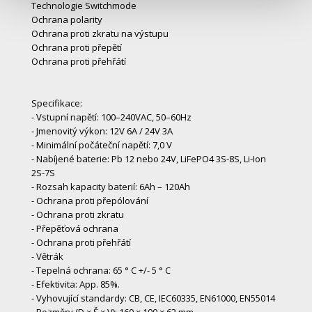
Technologie Switchmode
Ochrana polarity
Ochrana proti zkratu na výstupu
Ochrana proti přepětí
Ochrana proti přehřátí
Specifikace:
- Vstupní napětí: 100–240VAC, 50–60Hz
- Jmenovitý výkon: 12V 6A / 24V 3A
- Minimální počáteční napětí: 7,0 V
- Nabíjené baterie: Pb 12 nebo 24V, LiFePO4 3S-8S, Li-Ion
2S-7S
- Rozsah kapacity baterií: 6Ah – 120Ah
- Ochrana proti přepólování
- Ochrana proti zkratu
- Přepěťová ochrana
- Ochrana proti přehřátí
- Větrák
- Tepelná ochrana: 65 ° C +/- 5 ° C
- Efektivita: App. 85%.
- Vyhovující standardy: CB, CE, IEC60335, EN61000, EN55014
- Rozměry (D × Š × V): 160 × 100 × 62 mm