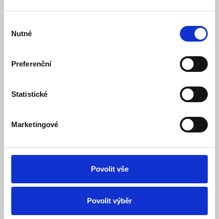
Praktické provedení
Výběr
Nutné
souhlasu
Díky drobnému designu adaptér snadno umístíte
na stůl
.
Pokud vám tato možnost nevyhovuje, můžete ho
namontovat na zeď
. Zapojení adaptéru je jednoduché.
Preferenční
Jedná se totiž o
Plug and Play
zařízení, které nevyžaduje
žádnou konfiguraci či instalaci.
Statistické
Specifikace
Marketingové
Značka: TP-Link
Model: POE380S
Povolit vše
Určení: PoE adaptér
Povolit výběr
Standardy a protokoly: IEEE802.3i, IEEE802.3u,
IEEE802.3ab, IEEE802.3af, IEEE802.3at, IEEE802.3bt