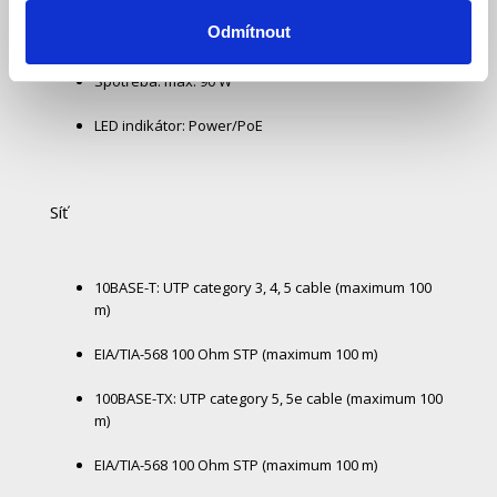
Odmítnout
Napájení: 100–240 V, 50/60 Hz, 1,6 A
Spotřeba: max. 90 W
LED indikátor: Power/PoE
Síť
10BASE-T: UTP category 3, 4, 5 cable (maximum 100
m)
EIA/TIA-568 100 Ohm STP (maximum 100 m)
100BASE-TX: UTP category 5, 5e cable (maximum 100
m)
EIA/TIA-568 100 Ohm STP (maximum 100 m)