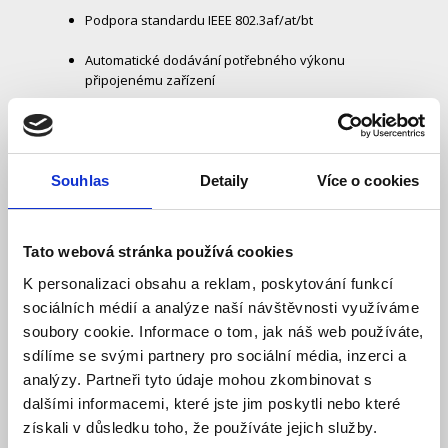
Podpora standardu IEEE 802.3af/at/bt
Automatické dodávání potřebného výkonu
připojenému zařízení
Integrovaný zdroj napájení
Plug and Play – zapojení bez potřebné instalace
Souhlas
Detaily
Více o cookies
Montáž na stůl i na stěnu
Tato webová stránka používá cookies
K personalizaci obsahu a reklam, poskytování funkcí
Současný přenos dat a napájení
sociálních médií a analýze naší návštěvnosti využíváme
soubory cookie. Informace o tom, jak náš web používáte,
Pro přenos dat i napájení využívá ethernetový kabel.
sdílíme se svými partnery pro sociální média, inzerci a
Napájecí výkon dosahuje hodnoty až 90 W. Adaptér
analýzy. Partneři tyto údaje mohou zkombinovat s
automaticky dodává potřebný výkon
připojenému
zařízení. Sám ho přizpůsobuje podle požadavků.
dalšími informacemi, které jste jim poskytli nebo které
získali v důsledku toho, že používáte jejich služby.