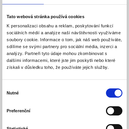
Tato webová stránka používá cookies
K personalizaci obsahu a reklam, poskytování funkcí
sociálních médií a analýze naší návštěvnosti využíváme
soubory cookie. Informace o tom, jak náš web používáte,
sdílíme se svými partnery pro sociální média, inzerci a
analýzy. Partneři tyto údaje mohou zkombinovat s
dalšími informacemi, které jste jim poskytli nebo které
získali v důsledku toho, že používáte jejich služby.
Držák 20+1 modulů,
Výběr
Nutné
souhlasu
hloubka 50mm
Preferenční
Model: DR20+1 | Výrobce:
Lexi-NET
Produktové číslo: 230 / 000122
Statistické