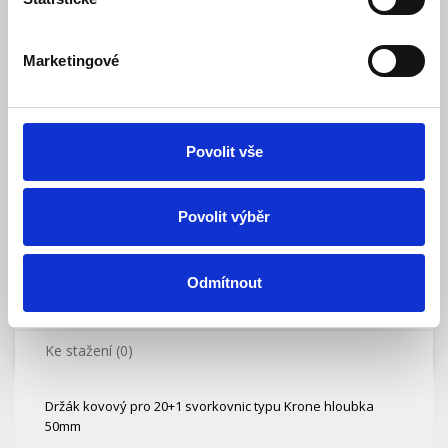
560,00 Kč
Vaše cena bez DPH:
Vaše cena včetně DPH:
678 Kč
Marketingové
Dostupnost:
Skladem
Množství
Povolit vše
Do košíku
Povolit výběr
Odmítnout
Popis
Ke stažení (0)
Držák kovový pro 20+1 svorkovnic typu Krone hloubka
50mm