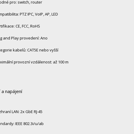
dné pro: switch, router
patibilita: PTZ IPC, VoIP, AP, LED
tifikace: CE, FCC, RoHS
g and Play provedení: Ano
egorie kabelů: CAT5E nebo vyšší
imální provozní vzdálenost: až 100 m
 a napájení
hraní LAN: 2x GbE RJ-45
ndardy: IEEE 802.3i/u/ab