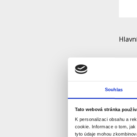
Hlavn
PoE
Uše
i n
Souhlas
Sna
Tato webová stránka použív
Vho
K personalizaci obsahu a re
Po
cookie. Informace o tom, jak
tyto údaje mohou zkombinovat
Vyh