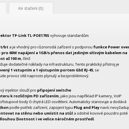
Ke stažení (0)
jektor TP-Link TL-POE170S
vyhovuje standardům
at/bt
a je vhodný pro různorodá zařízení s podporou
funkce Power ove
 pro 60W napájení a 1GB/s přenos dat jediným síťovým kabelem na
st až 100 m
, čímž
ižuje dodatečné náklady na infrastrukturu. Tento praktický přístroj je
vený 1 vstupním a 1 výstupním portem GbE RJ-45
, se
ude provoz sítě naprosto plynulý a bezproblémový.
vý injektor slouží pro
připojení switche
teru k rozličným PD zařízením
, jako jsou například IP kamery, VoIP
 přístupové body či chytrá LED osvětlení. Automaticky stanovuje a dodává
výkon
podle potřeb zařízení, zapojení typu
Plug and Play
navíc nevyžaduje
ntovat na stěnu nebo umístit na stůl
a odolné kovové pouzdro poté
dlouhou životnost i ve velice náročném prostředí
.