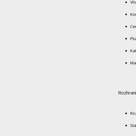
Vho
Kom
Cer
Plu
Kat
Max
Rozhraní
Roz
Sta