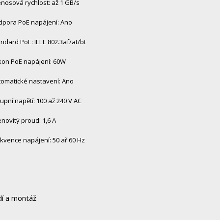
nosová rychlost: až 1 GB/s
dpora PoE napájení: Ano
ndard PoE: IEEE 802.3af/at/bt
kon PoE napájení: 60W
tomatické nastavení: Ano
upní napětí: 100 až 240 V AC
novitý proud: 1,6 A
kvence napájení: 50 ař 60 Hz
í a montáž