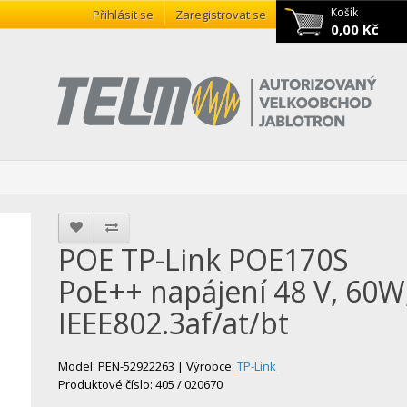
Košík
Přihlásit se
Zaregistrovat se
0,00 Kč
POE TP-Link POE170S
PoE++ napájení 48 V, 60W
IEEE802.3af/at/bt
Model: PEN-52922263 | Výrobce:
TP-Link
Produktové číslo: 405 / 020670