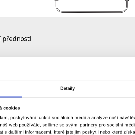
í přednosti
++ injektor řeší napájení i přenos dat
tří čas
áklady na infrastrukturu
Detaily
dné připojení switche či routeru k PD
á cookies
dný pro PTZ IPC, VoIP, AP či LED
klam, poskytování funkcí sociálních médií a analýze naší návšt
dporuje funkci Power over Ethernet
 náš web používáte, sdílíme se svými partnery pro sociální média
 s dalšími informacemi, které jste jim poskytli nebo které získa
ovuje PoE standardům IEEE 802.3af/at/bt