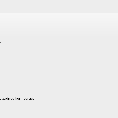
r
 žádnou konfiguraci,