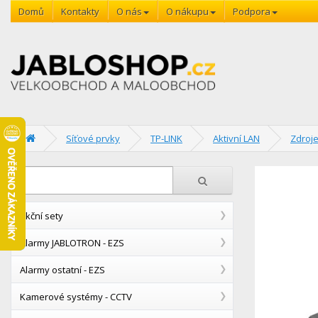
Domů
Kontakty
O nás
O nákupu
Podpora
Síťové prvky
TP-LINK
Aktivní LAN
Zdroj
Akční sety
Alarmy JABLOTRON - EZS
Alarmy ostatní - EZS
Kamerové systémy - CCTV