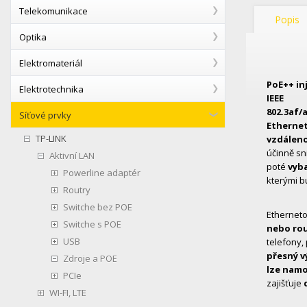
Telekomunikace
Popis
Optika
Elektromateriál
PoE++ in
Elektrotechnika
IEEE
802.3af/
Síťové prvky
Ethernet
TP-LINK
vzdáleno
účinně sn
Aktivní LAN
poté
vyba
Powerline adaptér
kterými b
Routry
Switche bez POE
Etherneto
Switche s POE
nebo rou
USB
telefony,
přesný 
Zdroje a POE
lze namo
PCIe
zajišťuje
WI-FI, LTE