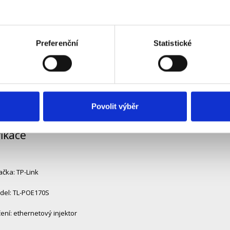
tomaticky stanovuje a dodává přesný výkon
ení Plug and Play bez potřeby konfigurace
Preferenční
Statistické
žní montáž na stěnu i umístění na stůl
olné kovové pouzdro pro dlouhou životnost
Povolit výběr
fikace
čka: TP-Link
del: TL-POE170S
ení: ethernetový injektor