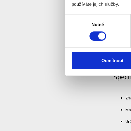
používáte jejich služby.
Au
Výběr
Řeš
Nutné
souhlasu
Umo
Od
Odmítnout
Speci
Zna
Mo
Urč