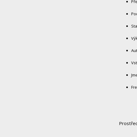
Pře
Po
Sta
Vý
Au
Vst
Jme
Fre
Prostřed