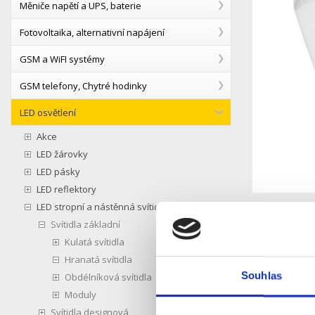
Měniče napětí a UPS, baterie
Fotovoltaika, alternativní napájení
GSM a WiFI systémy
GSM telefony, Chytré hodinky
LED osvětlení
Akce
LED žárovky
LED pásky
LED reflektory
LED stropní a nástěnná svítidla
Svítidla základní
Kulatá svítidla
Hranatá svítidla
Souhlas
Obdélníková svítidla
Moduly
Svítidla designová