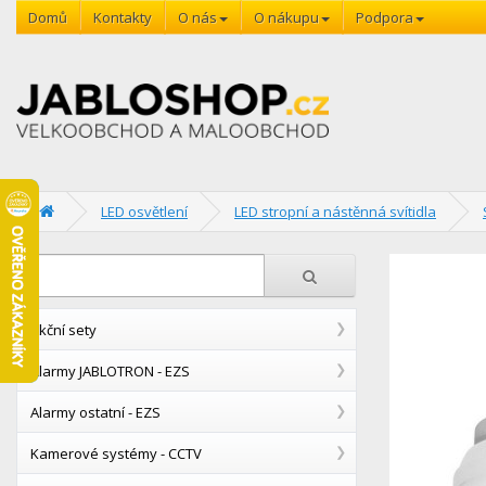
Domů
Kontakty
O nás
O nákupu
Podpora
LED osvětlení
LED stropní a nástěnná svítidla
Akční sety
Alarmy JABLOTRON - EZS
Alarmy ostatní - EZS
Kamerové systémy - CCTV