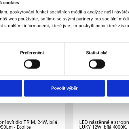
á cookies
Specifikace
Ke stažení (0)
klam, poskytování funkcí sociálních médií a analýze naší návšt
 náš web používáte, sdílíme se svými partnery pro sociální média
ní svítidlo LUKY o svítivosti 1200Lm je jednoduché a cenově dostupné ře
 s dalšími informacemi, které jste jim poskytli nebo které získa
u a nabízí vylepšené krytí IP44.
a související výrobky
Preferenční
Statistické
Povolit výběr
ní svítidlo TRIM, 24W, bílá
LED nástěnné a stropní
50Lm - Ecolite
LUKY 12W, bílá 4000K,