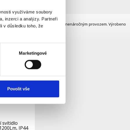
ěvnosti využíváme soubory
, inzerci a analýzy. Partneři
šení do jakýchkoliv vnitřních prostorů s nenáročným provozem. Výrobeno
li v důsledku toho, že
Marketingové
Povolit vše
 svítidlo
 1200Lm, IP44