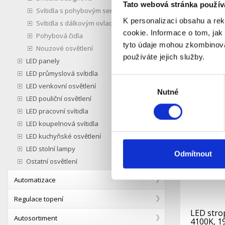
Tato webová stránka použív
Svítidla s pohybovým senzorem
Popis
K personalizaci obsahu a re
Svítidla s dálkovým ovladačem
cookie. Informace o tom, jak
Pohybová čidla
LED strop
tyto údaje mohou zkombinovat
Nouzové osvětlení
je z plast
používáte jejich služby.
LED panely
LED průmyslová svítidla
Výběr
LED venkovní osvětlení
Podobné 
Nutné
souhlasu
LED pouliční osvětlení
LED pracovní svítidla
LED koupelnová svítidla
LED kuchyňské osvětlení
LED stolní lampy
Odmítnout
Ostatní osvětlení
Automatizace
Regulace topení
LED strop
Autosortiment
4100K, 19