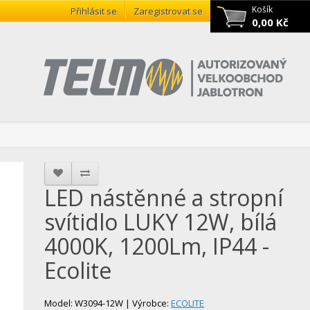
Košík
Přihlásit se
Zaregistrovat se
0,00 Kč
LED nástěnné a stropní
svítidlo LUKY 12W, bílá
4000K, 1200Lm, IP44 -
Ecolite
Model: W3094-12W | Výrobce:
ECOLITE