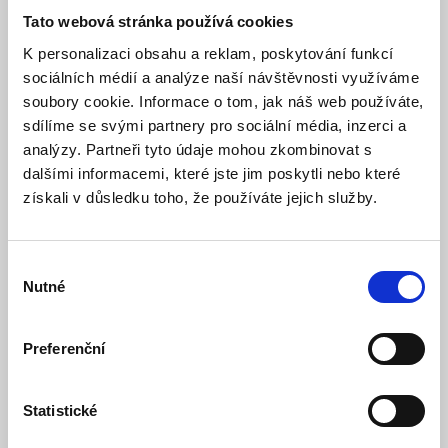
černá
Tato webová stránka používá cookies
Skladem
Dostupnost:
K personalizaci obsahu a reklam, poskytování funkcí
449 Kč
sociálních médií a analýze naší návštěvnosti využíváme
soubory cookie. Informace o tom, jak náš web používáte,
Detail
Do košíku
sdílíme se svými partnery pro sociální média, inzerci a
analýzy. Partneři tyto údaje mohou zkombinovat s
dalšími informacemi, které jste jim poskytli nebo které
získali v důsledku toho, že používáte jejich služby.
Výběr
Nutné
souhlasu
Preferenční
Bluetooth sluchátka Baseus Bowie WM02 bílá
Statistické