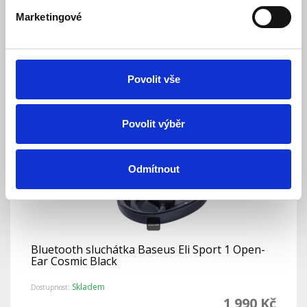
Skladem
Dostupnost:
Marketingové
649 Kč
Detail
Do košíku
Povolit vše
Povolit výběr
Odmítnout
Bluetooth sluchátka Baseus Eli Sport 1 Open-
Ear Cosmic Black
Skladem
Dostupnost:
1 990 Kč