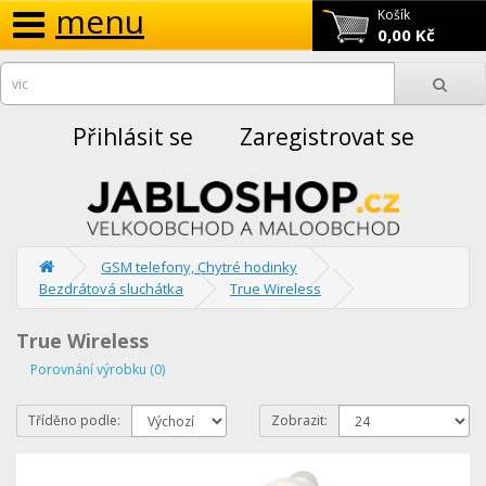
menu
Košík
0,00 Kč
Přihlásit se
Zaregistrovat se
GSM telefony, Chytré hodinky
Bezdrátová sluchátka
True Wireless
True Wireless
Porovnání výrobku (0)
Tříděno podle:
Zobrazit: