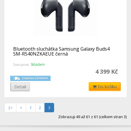
Bluetooth sluchátka Samsung Galaxy Buds4
SM-R540NZKAEUE černá
Skladem
Dostupnost:
4 399 Kč
Detail
Do košíku
|<
<
1
2
3
Zobrazuji 49 až 61 z 61 (celkem stran 3)