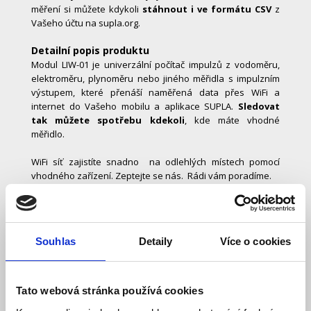
měření si můžete kdykoli
stáhnout i ve formátu CSV
z
Vašeho účtu na supla.org.
Detailní popis produktu
Modul LIW-01 je univerzální počítač impulzů z vodoměru,
elektroměru, plynoměru nebo jiného měřidla s impulzním
výstupem, které přenáší naměřená data přes WiFi a
internet do Vašeho mobilu a aplikace SUPLA.
Sledovat
tak můžete spotřebu kdekoli
, kde máte vhodné
měřidlo.
WiFi síť zajistíte snadno na odlehlých místech pomocí
vhodného zařízení. Zeptejte se nás. Rádi vám poradíme.
Impulzy z měřidla mohou být bezpotencionální tzv. suchý
kontakt, nebo napěťové 9V. Bezpotenciální kontakt, který
si můžete představit jako obyčejný spínač nebo tlačítko
Souhlas
Detaily
Více o cookies
mají většinou vodoměry a plynoměry. Napěťovými kontakty
jsou vybaveny většinou elektroměry. Pokud si nejste jisti
zda je vaše měřidlo vhodné, kontaktujte nás.
Tato webová stránka používá cookies
Spotřebu můžete sledovat v mobilu přes internet v aplikaci