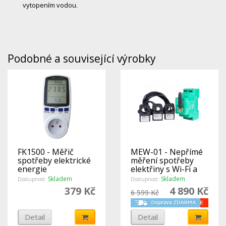
vytopením vodou.
Podobné a související výrobky
FK1500 - Měřič
MEW-01 - Nepřímé
spotřeby elektrické
měření spotřeby
energie
elektřiny s Wi-Fi a
přes internet, 3
Skladem
Skladem
Dostupnost:
Dostupnost:
fáze, 100 A
379 Kč
4 890 Kč
6 599 Kč
Detail
Detail