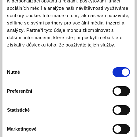
K personalizaci obsahu a reklam, poskytování funkcí
SUPLA. Ta je k dispozici zdarma pro systémy Android a
Apple iOS.
sociálních médií a analýze naší návštěvnosti využíváme
soubory cookie. Informace o tom, jak náš web používáte,
Modul je vhodný pro instalaci na DIN lištu rozvaděče.
sdílíme se svými partnery pro sociální média, inzerci a
Ušetříte tak za investici do další elektroinstalace.
analýzy. Partneři tyto údaje mohou zkombinovat s
dalšími informacemi, které jste jim poskytli nebo které
Instalace je snadná
a zvládne ji rychle každý elektrikář
bez složitých školení.
získali v důsledku toho, že používáte jejich služby.
Výběr
Nutné
souhlasu
Preferenční
Statistické
Marketingové