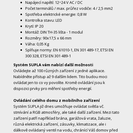
Napájecí napětí: 12÷24 V AC / DC
Počet terminálů / max. průřez vodiče: 4 / 2,5 mm2
Spotřeba elektrické energie: 0,8 W
Kontrolka stavu: LED
Krytí: IP 20
Montáž: DIN TH-35 lišta - 1 modul
Rozměry: 90x17,5 x 66 mm
Váha: 0,05 Kg
Splňuje normy: EN 61010-1, EN 301 489-17, ETSI EN
300 328, ETSI EN 301 489-1
Systém SUPLA vám nabízí další možnosti
Ovládejte až 100 různých zařízení z jedné aplikace.
Nabídněte přístup až 9 dalším lidem. Tito budou moci
ovládat jen to co vy povolíte. Kromě ovládání jsou k
dispozici prvky pro měření spotřeby energií.
Ovládání celého domu z mobilního zařízení
Systém SUPLA již dnes umožňuje ovládat světla vč.
stmívání a RGB atmosféry, ale také další zařízení. Mezi tato
zařízení patří například brána, garážová vrata, žaluzie,
různá elektrická zařízení, zásuvky, klimatizace, ale i
dálkově ovládaný ventil na vodu, chránící Váš domov před