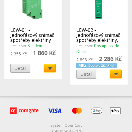
LEW-01 -
LEW-02 -
Jednofázový snímač
Jednofázový snímač
spotřeby elektřiny
spotřeby elektřiny,
přes Wi-Fi a Internet
měř. cívka do 100 A,
Skladem
Dostupnost do
Dostupnost:
Dostupnost:
Wi-Fi, SUPLA
1 860 Kč
týdne
2 355 Kč
2 286 Kč
2 893 Kč
Detail
Detail
Systém
OpenCart
Jabloshop © 2026