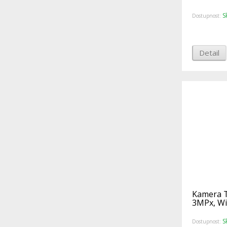
S
Dostupnost:
Detail
Kamera T
3MPx, WiF
S
Dostupnost: