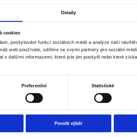
Detaily
P-Link Tapo C100 IP,
Kamera TP-Link Tapo C
 WiFi, přísvit
3MPx, WiFi, přísvit
á cookies
kladem
Skladem
Dostupnost:
638 Kč
klam, poskytování funkcí sociálních médií a analýze naší návšt
 náš web používáte, sdílíme se svými partnery pro sociální média
 s dalšími informacemi, které jste jim poskytli nebo které získa
Do košíku
Detail
Preferenční
Statistické
Povolit výběr