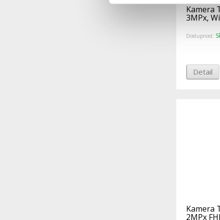
Kamera T
3MPx, WiF
S
Dostupnost:
Detail
Kamera T
2MPx FHD,