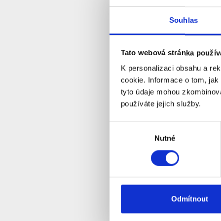
Souhlas
Kamera T
2MPx FHD,
Tato webová stránka použív
S
Dostupnost:
K personalizaci obsahu a re
cookie. Informace o tom, jak
tyto údaje mohou zkombinovat
Detail
používáte jejich služby.
Výběr
Nutné
souhlasu
Odmítnout