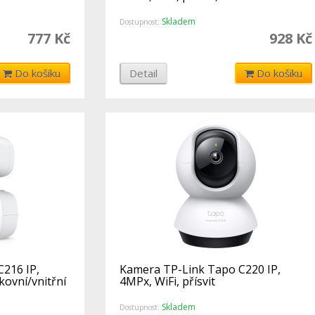
Skladem
Dostupnost:
777 Kč
928 Kč
Do košíku
Detail
Do košíku
216 IP,
Kamera TP-Link Tapo C220 IP,
kovní/vnitřní
4MPx, WiFi, přísvit
Skladem
Dostupnost: