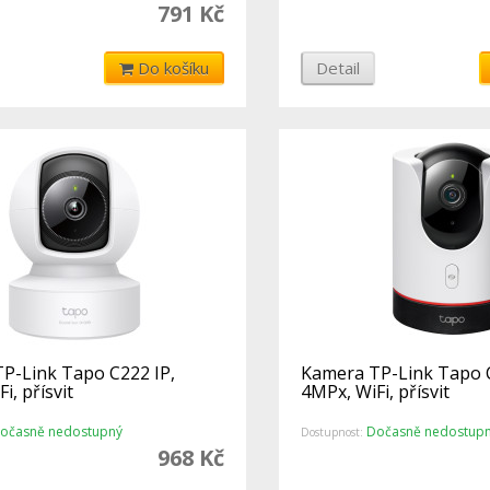
791 Kč
Do košíku
Detail
P-Link Tapo C222 IP,
Kamera TP-Link Tapo C
i, přísvit
4MPx, WiFi, přísvit
očasně nedostupný
Dočasně nedostup
Dostupnost:
968 Kč