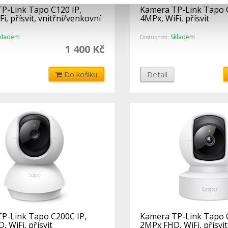
P-Link Tapo C120 IP,
Kamera TP-Link Tapo C
i, přísvit, vnitřní/venkovní
4MPx, WiFi, přísvit
kladem
Skladem
Dostupnost:
1 400 Kč
Do košíku
Detail
P-Link Tapo C200C IP,
Kamera TP-Link Tapo C
 WiFi, přísvit
2MPx FHD, WiFi, přísvit