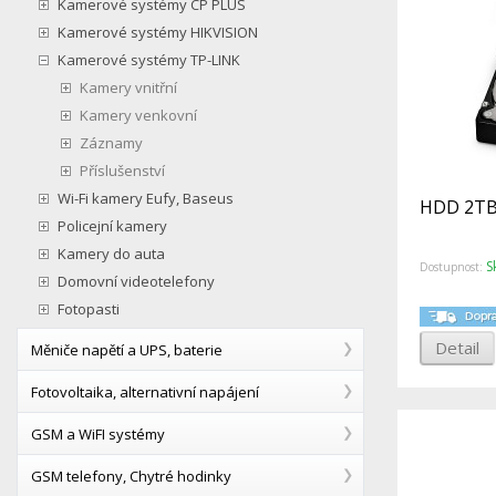
Kamerové systémy CP PLUS
Kamerové systémy HIKVISION
Kamerové systémy TP-LINK
Kamery vnitřní
Kamery venkovní
Záznamy
Příslušenství
Wi-Fi kamery Eufy, Baseus
HDD 2TB
Policejní kamery
Kamery do auta
S
Dostupnost:
Domovní videotelefony
Fotopasti
Detail
Měniče napětí a UPS, baterie
Fotovoltaika, alternativní napájení
GSM a WiFI systémy
GSM telefony, Chytré hodinky