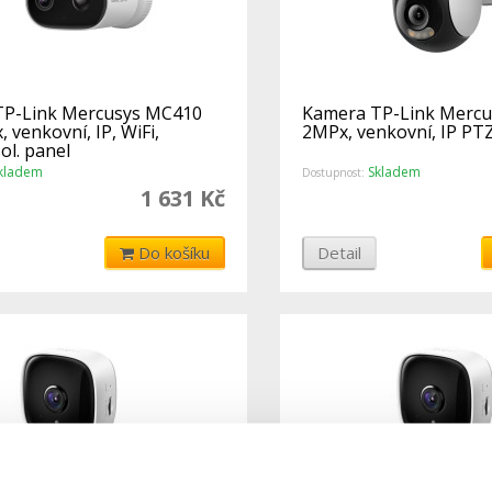
TP-Link Mercusys MC410
Kamera TP-Link Merc
 venkovní, IP, WiFi,
2MPx, venkovní, IP PTZ,
sol. panel
kladem
Skladem
Dostupnost:
1 631 Kč
Do košíku
Detail