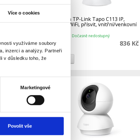
Více o cookies
110 IP,
Kamera TP-Link Tapo C113 IP,
3MPx, WiFi, přísvit, vnitřní/venkovní
Dočasně nedostupný
Dostupnost:
774 Kč
836 Kč
ěvnosti využíváme soubory
, inzerci a analýzy. Partneři
li v důsledku toho, že
Do košíku
Detail
Marketingové
Povolit vše