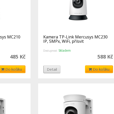
usys MC210
Kamera TP-Link Mercusys MC230
IP, 5MPx, WiFi, přísvit
Skladem
Dostupnost:
485 Kč
588 Kč
Do košíku
Detail
Do košíku