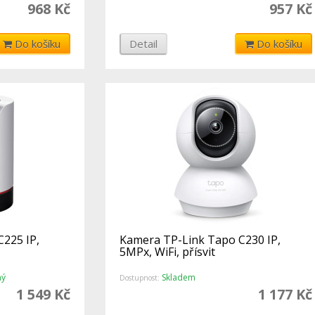
968 Kč
957 Kč
Do košíku
Detail
Do košíku
225 IP,
Kamera TP-Link Tapo C230 IP,
5MPx, WiFi, přísvit
ný
Skladem
Dostupnost:
1 549 Kč
1 177 Kč