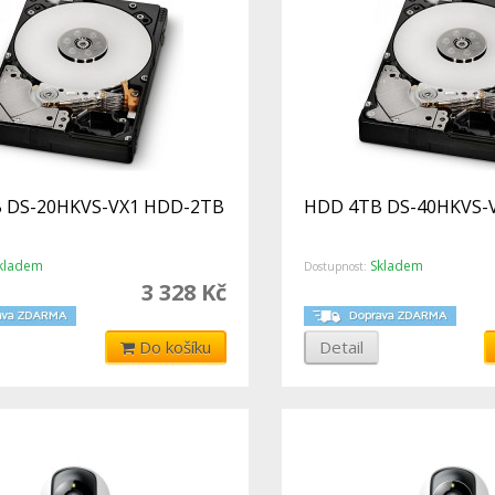
 DS-20HKVS-VX1 HDD-2TB
HDD 4TB DS-40HKVS-
kladem
Skladem
Dostupnost:
3 328 Kč
Do košíku
Detail