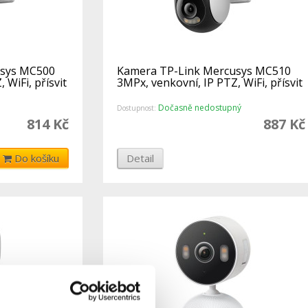
usys MC500
Kamera TP-Link Mercusys MC510
 WiFi, přísvit
3MPx, venkovní, IP PTZ, WiFi, přísvit
Dočasně nedostupný
Dostupnost:
814 Kč
887 Kč
Do košíku
Detail