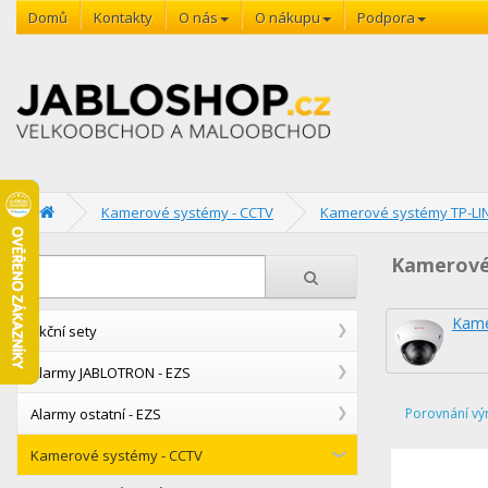
Domů
Kontakty
O nás
O nákupu
Podpora
Kamerové systémy - CCTV
Kamerové systémy TP-LI
Kamerové
Kame
Akční sety
Alarmy JABLOTRON - EZS
Alarmy ostatní - EZS
Porovnání vý
Kamerové systémy - CCTV