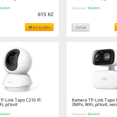
kladem
Skladem
Dostupnost:
615 Kč
Do košíku
Detail
P-Link Tapo C210 IP,
Kamera TP-Link Tapo C
i, přísvit
3MPx, WiFi, přísvit, ven
kladem
Skladem
Dostupnost: