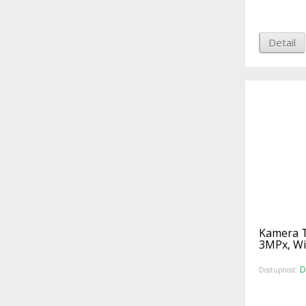
Detail
Kamera T
3MPx, WiF
D
Dostupnost: