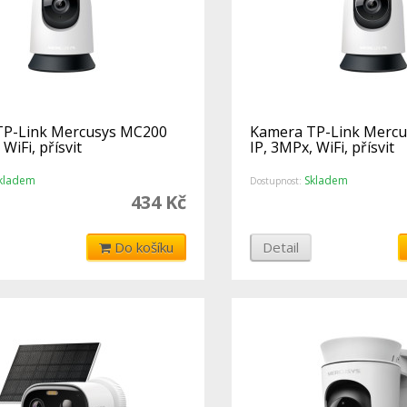
TP-Link Mercusys MC200
Kamera TP-Link Merc
WiFi, přísvit
IP, 3MPx, WiFi, přísvit
kladem
Skladem
Dostupnost:
434 Kč
Do košíku
Detail