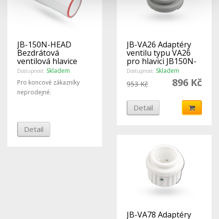
JB-150N-HEAD
JB-VA26 Adaptéry
Bezdrátová
ventilu typu VA26
ventilová hlavice
pro hlavici JB150N-
HEAD, Balení 5Ks -
Skladem
Skladem
Dostupnost:
Dostupnost:
Jablotron
896 Kč
Pro koncové zákazníky
953 Kč
neprodejné.
Detail
Detail
JB-VA78 Adaptéry