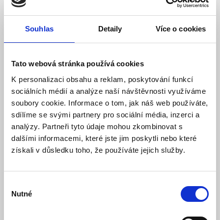
Jablotron
Souhlas
Detaily
Více o cookies
Model: JB-VA16 | Výrobce:
Jablotron
Produktové číslo: 106 / 000320
Tato webová stránka používá cookies
Doporučená koncová cena s DPH:
265 Kč
205,86 Kč
K personalizaci obsahu a reklam, poskytování funkcí
Vaše cena bez DPH:
sociálních médií a analýze naší návštěvnosti využíváme
Vaše cena včetně DPH:
249 Kč
soubory cookie. Informace o tom, jak náš web používáte,
Dostupnost:
Skladem
sdílíme se svými partnery pro sociální média, inzerci a
analýzy. Partneři tyto údaje mohou zkombinovat s
Množství
dalšími informacemi, které jste jim poskytli nebo které
získali v důsledku toho, že používáte jejich služby.
Do košíku
Výběr
Nutné
souhlasu