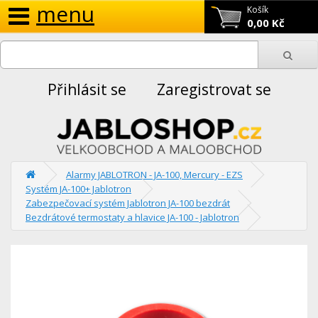
menu
Košík
0,00 Kč
Přihlásit se
Zaregistrovat se
Alarmy JABLOTRON - JA-100, Mercury - EZS
Systém JA-100+ Jablotron
Zabezpečovací systém Jablotron JA-100 bezdrát
Bezdrátové termostaty a hlavice JA-100 - Jablotron