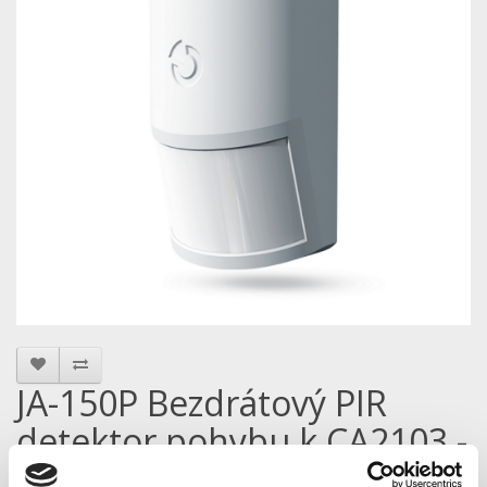
JA-150P Bezdrátový PIR
detektor pohybu k CA2103 -
Jablotron