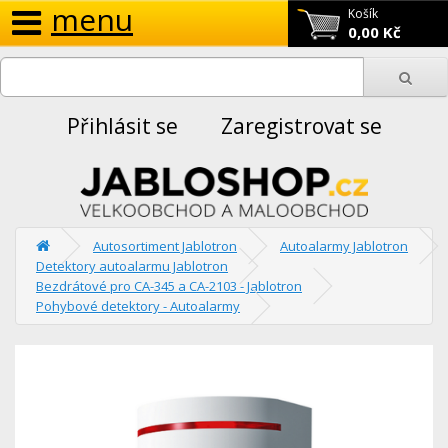
menu
Košík
0,00 Kč
Přihlásit se
Zaregistrovat se
Autosortiment Jablotron
Autoalarmy Jablotron
Detektory autoalarmu Jablotron
Bezdrátové pro CA-345 a CA-2103 - Jablotron
Pohybové detektory - Autoalarmy