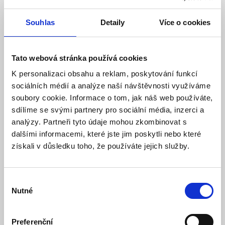
Model: JA-150P | Výrobce:
Jablotron
Souhlas
Detaily
Více o cookies
Produktové číslo: 106 / 000032
1 809,00 Kč
Vaše cena bez DPH:
Tato webová stránka používá cookies
Vaše cena včetně DPH:
2 189 Kč
K personalizaci obsahu a reklam, poskytování funkcí
Dostupnost:
Skladem
sociálních médií a analýze naší návštěvnosti využíváme
soubory cookie. Informace o tom, jak náš web používáte,
Množství
sdílíme se svými partnery pro sociální média, inzerci a
analýzy. Partneři tyto údaje mohou zkombinovat s
dalšími informacemi, které jste jim poskytli nebo které
Do košíku
získali v důsledku toho, že používáte jejich služby.
Výběr
Nutné
souhlasu
Popis
Preferenční
Specifikace