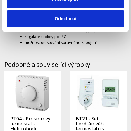
dosah cca 25 m
spojení termostat- kotel bez vodičů
žádné sekání zdí
Odmítnout
na každý den jiný program
jednoduché ovládání i programování
možnost krátkodobé změny teploty programu
regulace teploty po 1°C
možnost otestování správného zapojení
Podobné a související výrobky
PT04 - Prostorový
BT21 - Set
termostat -
bezdrátového
Elektrobock
termostatu s