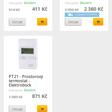
přijímačem -
Skladem
Skladem
Dostupnost:
Dostupnost:
Elektrobock
411 Kč
2 360 Kč
514 Kč
2 950 Kč
Detail
Detail
PT21 - Prostorový
termostat -
Elektrobock
Skladem
Dostupnost:
871 Kč
1 089 Kč
Detail