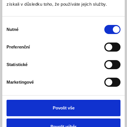
Specifikace
získali v důsledku toho, že používáte jejich služby.
Ke stažení (1)
Výběr
BT102 je jednoduchý bezdrátový termostat se systémem
Nutné
souhlasu
samoučení kódů. Slouží pro všechny typy vytápění v
domácnostech, kancelářích nebo dílnách.
Preferenční
Vlastnosti bezdrátového termostatu BT102:
Výhodou je možnost změny referenční místnosti pouhým
přemístěním vysílací části, tím je možné
Statistické
docílit optimální tepelné pohody ve vytápěném prostoru.
Dosah sestavy může být
až 25 m
v rámci jednoho patra,
Marketingové
maximálně však přes dvě zdi.
Výhody BT102:
temostat můžete volně přenášet
lze nastavit až 4 teplotní změny na den
Povolit vše
napájení přijímače na 230 V/ 50 Hz
umístění přijímače přímo na instal.krabici KU/KP68
indikační LED na přijímači
Povolit výběr