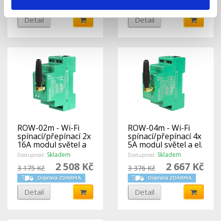
indikací koncových
poloh, SUPLA
Detail
Detail
ROW-02m - Wi-Fi
ROW-04m - Wi-Fi
spínací/přepínací 2x
spínací/přepínací 4x
16A modul světel a
5A modul světel a el.
el. zásuvek, SUPLA,
zásuvek, SUPLA, 4
Skladem
Skladem
Dostupnost:
Dostupnost:
2 vstupy, 2 výstupy
vstupy, 4 výstupy
2 508 Kč
2 667 Kč
3 175 Kč
3 376 Kč
Detail
Detail