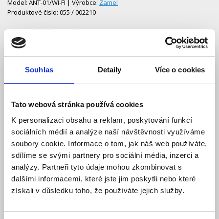
Model: ANT-01/WI-FI | Výrobce:
Zamel
Produktové číslo: 055 / 002210
Doporučená koncová cena s DPH:
334 Kč
218,00 Kč
Vaše cena bez DPH:
Vaše cena včetně DPH:
264 Kč
Souhlas
Detaily
Více o cookies
Dostupnost:
Skladem
Množství
Tato webová stránka používá cookies
K personalizaci obsahu a reklam, poskytování funkcí
sociálních médií a analýze naší návštěvnosti využíváme
Do košíku
soubory cookie. Informace o tom, jak náš web používáte,
sdílíme se svými partnery pro sociální média, inzerci a
analýzy. Partneři tyto údaje mohou zkombinovat s
dalšími informacemi, které jste jim poskytli nebo které
získali v důsledku toho, že používáte jejich služby.
Popis
Ke stažení (1)