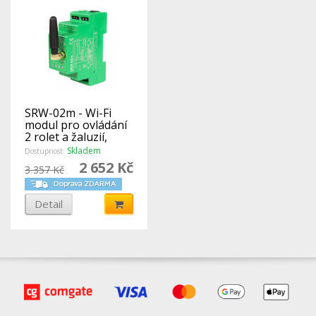
SRW-02m - Wi-Fi
modul pro ovládání
2 rolet a žaluzií,
SUPLA
Skladem
Dostupnost:
2 652 Kč
3 357 Kč
Detail