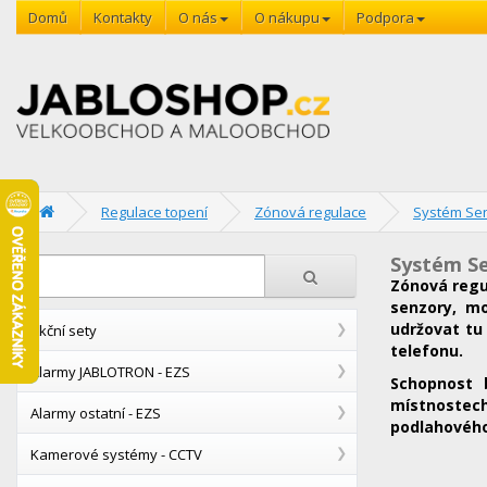
Domů
Kontakty
O nás
O nákupu
Podpora
Regulace topení
Zónová regulace
Systém Sen
Systém S
Zónová reg
senzory, mo
udržovat tu
Akční sety
telefonu.
Alarmy JABLOTRON - EZS
Schopnost 
místnostech
Alarmy ostatní - EZS
podlahového 
Kamerové systémy - CCTV