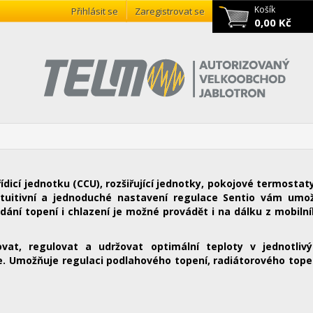
Košík
Přihlásit se
Zaregistrovat se
0,00 Kč
ídicí jednotku (CCU), rozšiřující jednotky, pokojové termostat
, intuitivní a jednoduché nastavení regulace Sentio vám umo
dání topení i chlazení je možné provádět i na dálku z mobiln
t, regulovat a udržovat optimální teploty v jednotlivý
. Umožňuje regulaci podlahového topení, radiátorového tope