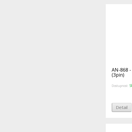
AN-868 -
(3pin)
S
Dostupnost:
Detail