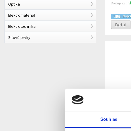
S
Dostupnost:
Optika
Elektromateriál
Detail
Elektrotechnika
Síťové prvky
RS-251 - 
senzor te
Souhlas
S
Dostupnost: