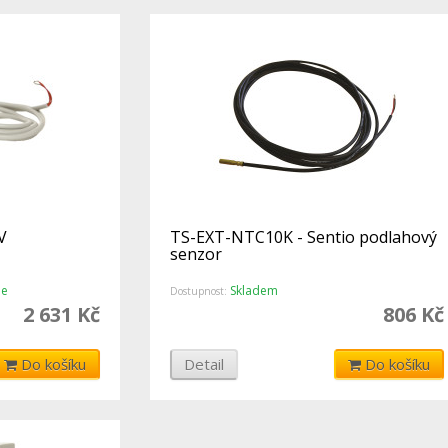
V
TS-EXT-NTC10K - Sentio podlahový
senzor
ne
Skladem
Dostupnost:
2 631 Kč
806 Kč
Do košíku
Detail
Do košíku