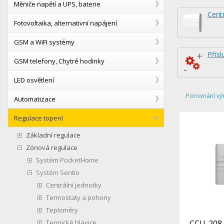
Měniče napětí a UPS, baterie
Centr
Fotovoltaika, alternativní napájení
GSM a WiFI systémy
Přísl
GSM telefony, Chytré hodinky
LED osvětlení
Porovnání vý
Automatizace
Regulace topení
Základní regulace
Zónová regulace
Systém PocketHome
Systém Sentio
Centrální jednotky
Termostaty a pohony
Teploměry
Termické hlavice
CCU-208 -