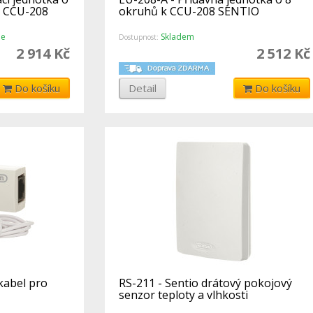
k CCU-208
okruhů k CCU-208 SENTIO
ne
Skladem
Dostupnost:
2 914 Kč
2 512 Kč
Do košíku
Detail
Do košíku
kabel pro
RS-211 - Sentio drátový pokojový
senzor teploty a vlhkosti