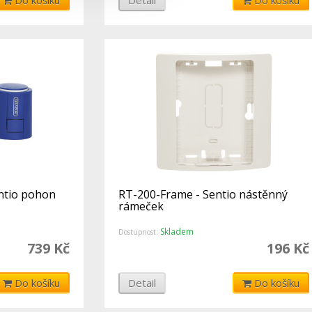
entio pohon
RT-200-Frame - Sentio nástěnný
rámeček
Skladem
Dostupnost:
739 Kč
196 Kč
Do košíku
Detail
Do košíku