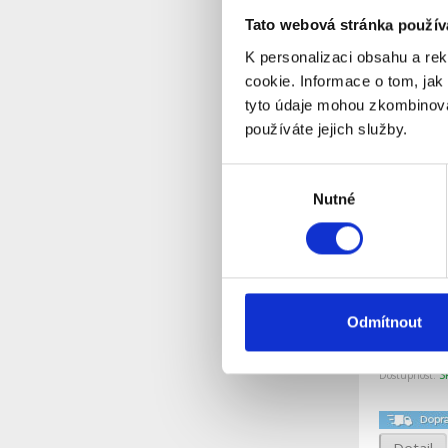
Tato webová stránka použív
Detail
K personalizaci obsahu a re
cookie. Informace o tom, jak
tyto údaje mohou zkombinovat
používáte jejich služby.
Výběr
Nutné
souhlasu
RT-250IR
Odmítnout
pokojový
teploty 
S
Dostupnost:
Detail