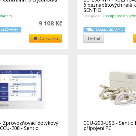
6 beznapětových relé 
SENTIO
kladem
Dostupnost do týd
Dostupnost:
9 108 Kč
Do košíku
Detail
- Zprovozňovací dotykový
CCU-200-USB - Sentio 
 CCU-208 - Sentio
připojení PC