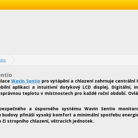
tio
entio
ulace
Wavin Sentio
pro vytápění a chlazení zahrnuje centrální ř
bilní aplikaci a intuitivní dotykový LCD displej. Digitální
 správnou teplotu v místnostech pro každé roční období. Ovlá
bezpečného a úsporného systému Wavin Sentio monitorova
 budovy přináší vysoký komfort a minimální spotřebu energie
či stropního chlazení, větracích jednotek.