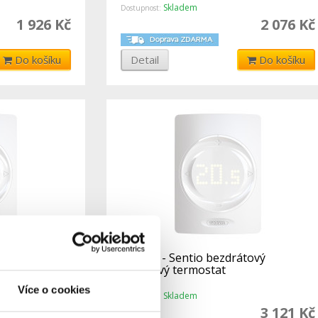
Skladem
Dostupnost:
1 926 Kč
2 076 Kč
Do košíku
Detail
Do košíku
ý pokojový
RT-250 - Sentio bezdrátový
pokojový termostat
Více o cookies
Skladem
Dostupnost:
2 972 Kč
3 121 Kč