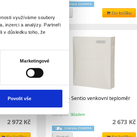
Do košíku
Detail
Do košíku
ěvnosti využíváme soubory
, inzerci a analýzy. Partneři
li v důsledku toho, že
Marketingové
rt
ET-210- Sentio venkovní teploměr
Povolit vše
 hlavice
drátový
Skladem
Dostupnost:
2 972 Kč
2 673 Kč
Do košíku
Detail
Do košíku