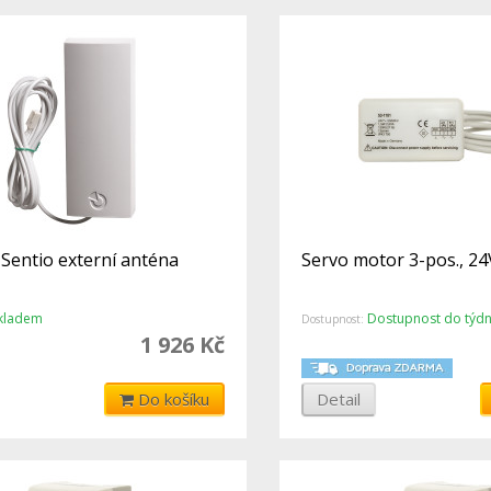
 Sentio externí anténa
Servo motor 3-pos., 24
kladem
Dostupnost do týd
Dostupnost:
1 926 Kč
Do košíku
Detail