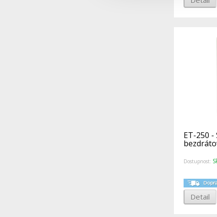
ET-250 -
bezdráto
S
Dostupnost:
Detail