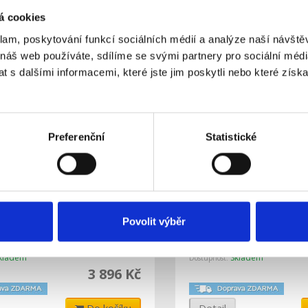
á cookies
Do košíku
Detail
klam, poskytování funkcí sociálních médií a analýze naší návšt
 náš web používáte, sdílíme se svými partnery pro sociální média
 s dalšími informacemi, které jste jim poskytli nebo které získa
Preferenční
Statistické
 - Sentio bezdrátový
VH-250 VA - Sentio sma
Povolit výběr
 termostat s IR pro měření
bezdrátová radiátorová
podlahy
M28/M30
kladem
Skladem
Dostupnost:
3 896 Kč
Do košíku
Detail