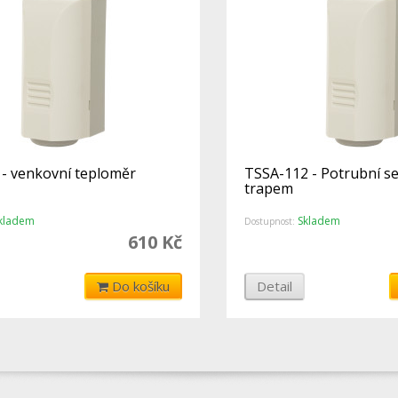
- venkovní teploměr
TSSA-112 - Potrubní s
trapem
kladem
Skladem
Dostupnost:
610 Kč
Do košíku
Detail