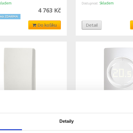
kladem
Skladem
Dostupnost:
4 763 Kč
Do košíku
Detail
Sentio vnitřní bezdrátový
RT-210 - Sentio drátov
ploty a vlhkosti
termostat
Detaily
kladem
Skladem
Dostupnost:
2 374 Kč