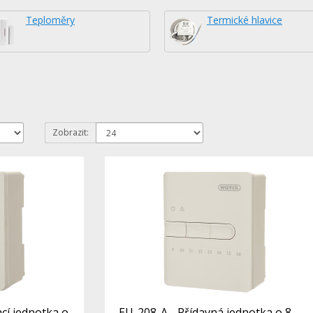
Teploměry
Termické hlavice
Zobrazit:
cí jednotka o
EU-208-A - Přídavná jednotka o 8