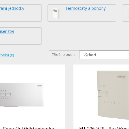
ální jednotky
Termostaty a pohony
ušenství
Tříděno podle:
robku (0)
 Centrální řídící jednotka
EU-206-VFR - Rozšiřova