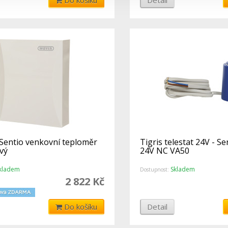
 Sentio venkovní teploměr
Tigris telestat 24V - S
vý
24V NC VA50
kladem
Skladem
Dostupnost:
2 822 Kč
Do košíku
Detail