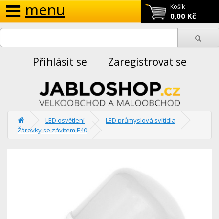
menu
Košík
0,00 Kč
Přihlásit se
Zaregistrovat se
LED osvětlení
LED průmyslová svítidla
Žárovky se závitem E40