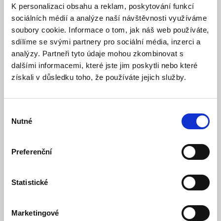
studená bílá 5000K, 4050Lm
K personalizaci obsahu a reklam, poskytování funkcí
sociálních médií a analýze naší návštěvnosti využíváme
- Ecolite
soubory cookie. Informace o tom, jak náš web používáte,
sdílíme se svými partnery pro sociální média, inzerci a
Model: LED50W-E40/5000 | Výrobce:
ECOLITE
analýzy. Partneři tyto údaje mohou zkombinovat s
Produktové číslo: 745 / 003337
dalšími informacemi, které jste jim poskytli nebo které
získali v důsledku toho, že používáte jejich služby.
Doporučená koncová cena s DPH:
702 Kč
338,02 Kč
Vaše cena bez DPH:
Vaše cena včetně DPH:
409 Kč
Výběr
Nutné
souhlasu
Dostupnost:
Skladem
Množství
Preferenční
Statistické
Do košíku
Marketingové