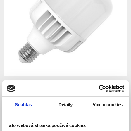
Souhlas
Detaily
Více o cookies
LED žárovka E40, 50W,
Tato webová stránka používá cookies