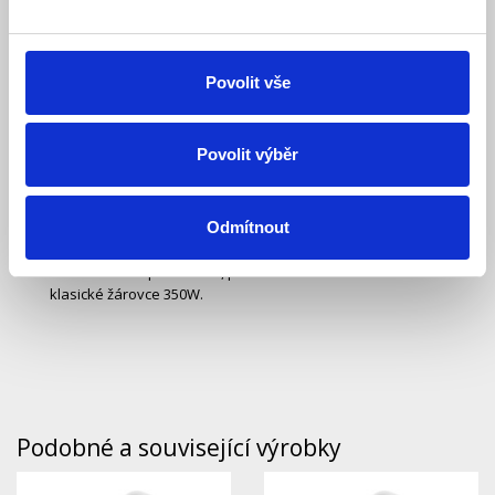
Popis
Povolit vše
Specifikace
Ke stažení (0)
Povolit výběr
LED žárovka 50W, lze použít do osvětlení s paticí E40- velmi
Odmítnout
úsporné LED žárovky s životností 50 000 hod. svítivost 4050
lm, barva světla studená bílá 5000 K, úhel svícení 230°,
materiál termoplast-hliník, plastová baňka ..Srovnání ke
klasické žárovce 350W.
Podobné a související výrobky