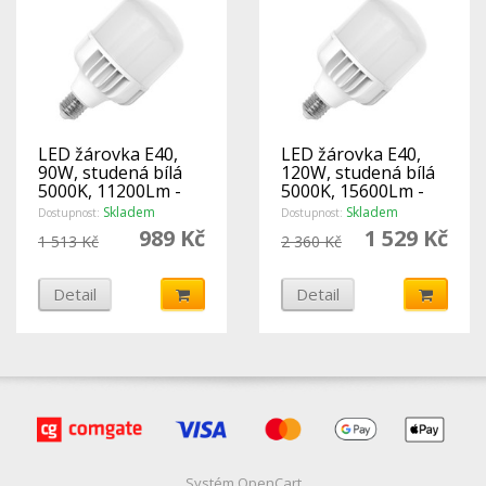
LED žárovka E40,
LED žárovka E40,
90W, studená bílá
120W, studená bílá
5000K, 11200Lm -
5000K, 15600Lm -
Ecolite
Ecolite
Skladem
Skladem
Dostupnost:
Dostupnost:
989 Kč
1 529 Kč
1 513 Kč
2 360 Kč
Detail
Detail
Systém
OpenCart