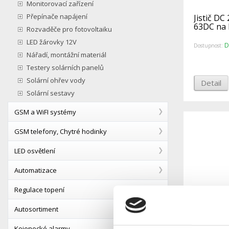
Monitorovací zařízení
Přepínače napájení
Jistič D
63DC na 
Rozvaděče pro fotovoltaiku
LED žárovky 12V
D
Dostupnost:
Nářadí, montážní materiál
Testery solárních panelů
Solární ohřev vody
Detail
Solární sestavy
GSM a WiFI systémy
GSM telefony, Chytré hodinky
LED osvětlení
Automatizace
Regulace topení
Autosortiment
Jistič D
Kojenecké alarmy