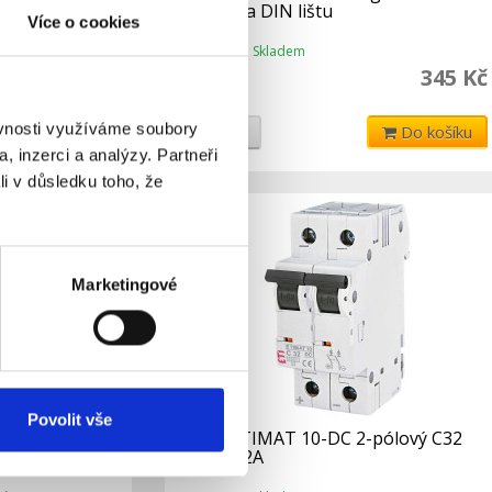
63DC na DIN lištu
Více o cookies
Skladem
Dostupnost:
313 Kč
345 Kč
ěvnosti využíváme soubory
Do košíku
Detail
Do košíku
, inzerci a analýzy. Partneři
li v důsledku toho, že
Marketingové
Povolit vše
pólový C16
Jistič ETIMAT 10-DC 2-pólový C32
6kA - 32A