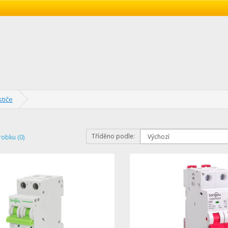
ističe
Tříděno podle:
robku (0)