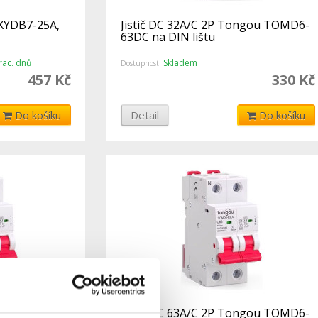
 XYDB7-25A,
Jistič DC 32A/C 2P Tongou TOMD6-
63DC na DIN lištu
ac. dnů
Skladem
Dostupnost:
457 Kč
330 Kč
Do košíku
Detail
Do košíku
ongou TOMD6-
Jistič DC 63A/C 2P Tongou TOMD6-