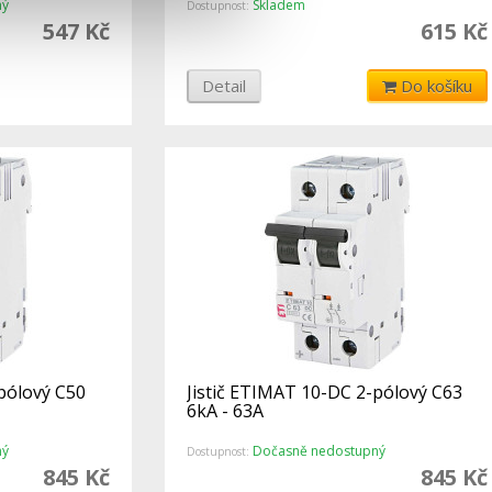
ný
Skladem
Dostupnost:
547 Kč
615 Kč
Detail
Do košíku
pólový C50
Jistič ETIMAT 10-DC 2-pólový C63
6kA - 63A
ný
Dočasně nedostupný
Dostupnost:
845 Kč
845 Kč