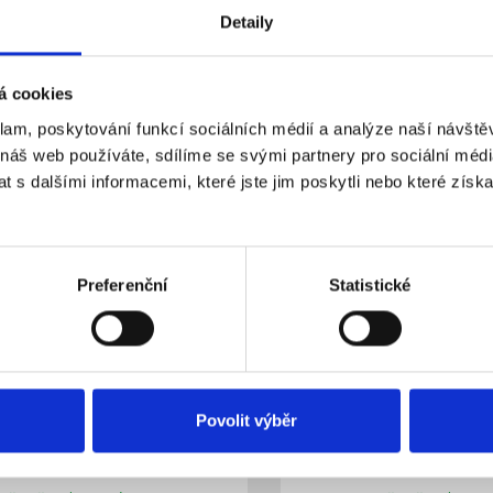
DIN lištu
63DC na DIN lištu
Detaily
kladem
Skladem
Dostupnost:
313 Kč
á cookies
klam, poskytování funkcí sociálních médií a analýze naší návšt
Do košíku
Detail
 náš web používáte, sdílíme se svými partnery pro sociální média
 s dalšími informacemi, které jste jim poskytli nebo které získa
Preferenční
Statistické
Povolit výběr
TIMAT 10-DC 2-pólový C10
Jistič ETIMAT 10-DC 2-
A
6kA - 16A