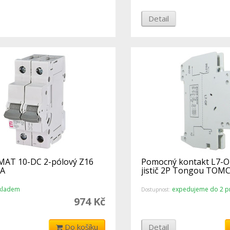
Detail
TIMAT 10-DC 2-pólový Z16
Pomocný kontakt L7-O
6A
jistič 2P Tongou TOM
kladem
expedujeme do 2 pr
Dostupnost:
974 Kč
Do košíku
Detail