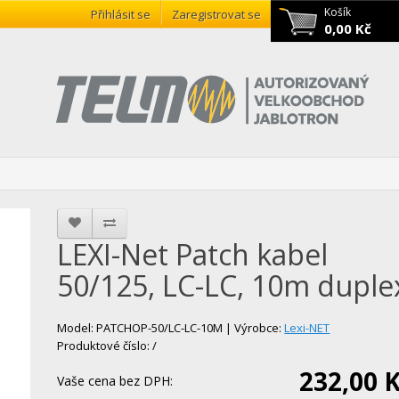
Košík
Přihlásit se
Zaregistrovat se
0,00 Kč
LEXI-Net Patch kabel
50/125, LC-LC, 10m duple
Model: PATCHOP-50/LC-LC-10M | Výrobce:
Lexi-NET
Produktové číslo: /
232,00 
Vaše cena bez DPH: