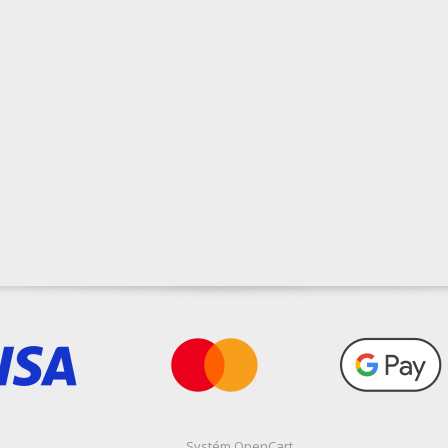
Systém
OpenCart