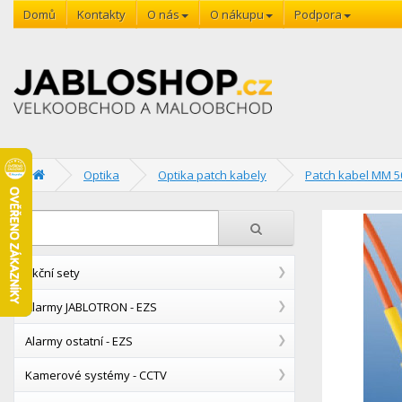
Domů
Kontakty
O nás
O nákupu
Podpora
Optika
Optika patch kabely
Patch kabel MM 5
Akční sety
Alarmy JABLOTRON - EZS
Alarmy ostatní - EZS
Kamerové systémy - CCTV