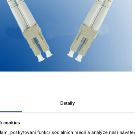
Detaily
Ke stažení (0)
á cookies
dy jsou v provedeni OM2 , LSZH 2mm
klam, poskytování funkcí sociálních médií a analýze naší návšt