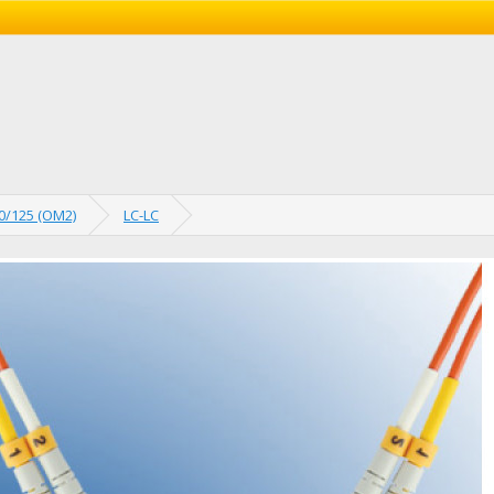
0/125 (OM2)
LC-LC