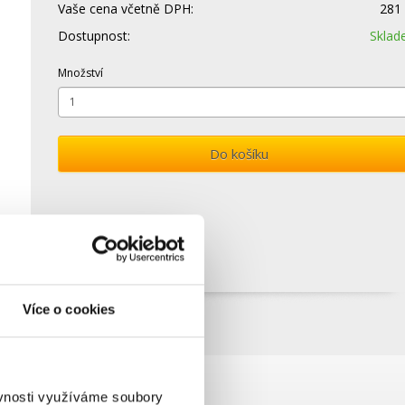
Vaše cena včetně DPH:
281
Dostupnost:
Skla
Množství
Do košíku
Více o cookies
ěvnosti využíváme soubory