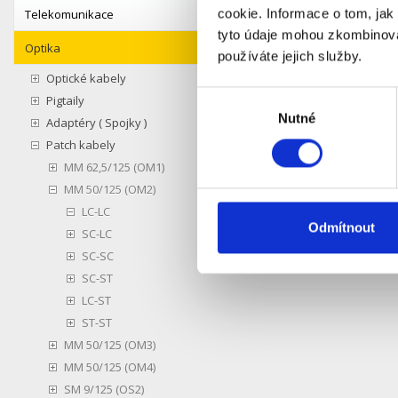
cookie. Informace o tom, jak
Telekomunikace
Obecné p
tyto údaje mohou zkombinovat
Vložný út
Optika
Zpětný út
používáte jejich služby.
Teplota p
Optické kabely
Teplota p
Výběr
Pigtaily
Nutné
souhlasu
Adaptéry ( Spojky )
Na každém
Patch kabely
MM 62,5/125 (OM1)
MM 50/125 (OM2)
LC-LC
Odmítnout
SC-LC
SC-SC
SC-ST
LC-ST
ST-ST
MM 50/125 (OM3)
MM 50/125 (OM4)
SM 9/125 (OS2)