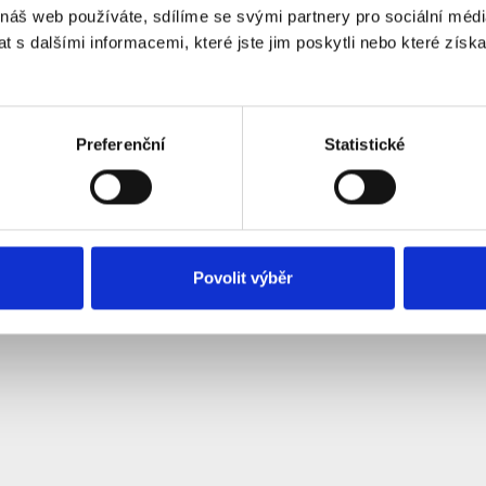
 náš web používáte, sdílíme se svými partnery pro sociální média
arametry
 s dalšími informacemi, které jste jim poskytli nebo které získa
lum: <= 0.5dB (Max.)
lum: => 45dB
ři zapojení: -20oC až +75oC
ři skladování: -40oC až +75oC
Preferenční
Statistické
 patch kabelu jsou pak na štítku uvedené konkretní naměřené hodnoty
Povolit výběr