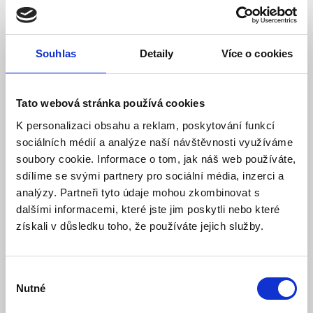
Souhlas
Detaily
Více o cookies
Tato webová stránka používá cookies
K personalizaci obsahu a reklam, poskytování funkcí
sociálních médií a analýze naší návštěvnosti využíváme
soubory cookie. Informace o tom, jak náš web používáte,
sdílíme se svými partnery pro sociální média, inzerci a
analýzy. Partneři tyto údaje mohou zkombinovat s
dalšími informacemi, které jste jim poskytli nebo které
LEXI-Net Patch kabel
získali v důsledku toho, že používáte jejich služby.
50/125, SC-LC, 5m duplex
Výběr
Nutné
Model: PATCHOP-50/SC-LC-5M | Výrobce:
Lexi-NET
souhlasu
Produktové číslo: 506 / 002174