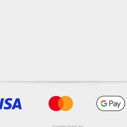
Systém
OpenCart