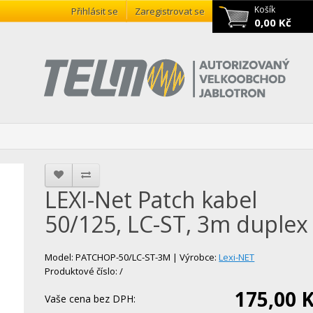
Košík
Přihlásit se
Zaregistrovat se
0,00 Kč
LEXI-Net Patch kabel
50/125, LC-ST, 3m duplex
Model: PATCHOP-50/LC-ST-3M | Výrobce:
Lexi-NET
Produktové číslo: /
175,00 
Vaše cena bez DPH: