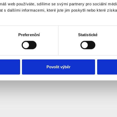
 náš web používáte, sdílíme se svými partnery pro sociální média
arametry
 s dalšími informacemi, které jste jim poskytli nebo které získa
lum: <= 0.5dB (Max.)
lum: => 45dB
ři zapojení: -20oC až +75oC
ři skladování: -40oC až +75oC
Preferenční
Statistické
 patch kabelu jsou pak na štítku uvedené konkretní naměřené hodnoty
Povolit výběr