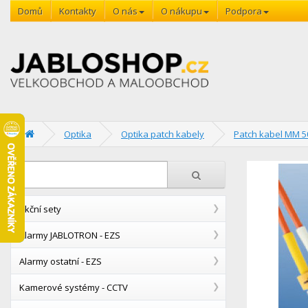
Domů
Kontakty
O nás
O nákupu
Podpora
Optika
Optika patch kabely
Patch kabel MM 5
Akční sety
Alarmy JABLOTRON - EZS
Alarmy ostatní - EZS
Kamerové systémy - CCTV