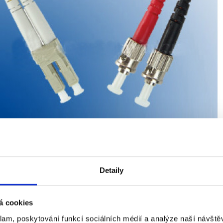
Detaily
Ke stažení (0)
á cookies
dy jsou v provedeni OM2 , LSZH 2mm
klam, poskytování funkcí sociálních médií a analýze naší návšt