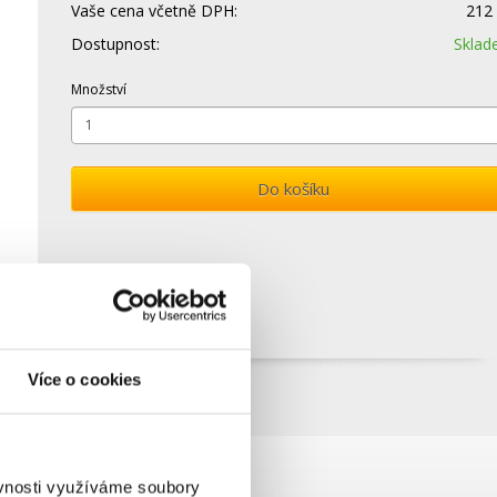
Vaše cena včetně DPH:
212
Dostupnost:
Skla
Množství
Do košíku
Více o cookies
ěvnosti využíváme soubory