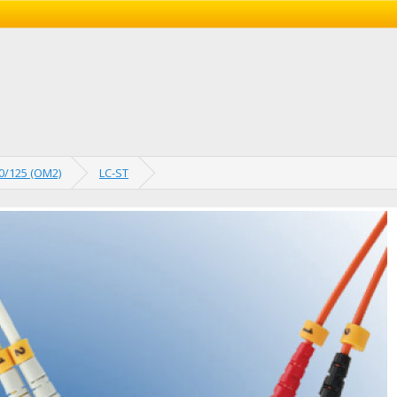
0/125 (OM2)
LC-ST