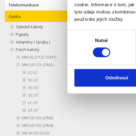
cookie. Informace o tom, jak
Telekomunikace
Obecné p
tyto údaje mohou zkombinovat
Vložný út
Optika
Zpětný út
používáte jejich služby.
Teplota p
Optické kabely
Teplota p
Výběr
Pigtaily
Nutné
souhlasu
Adaptéry ( Spojky )
Na každém
Patch kabely
MM 62,5/125 (OM1)
MM 50/125 (OM2)
LC-LC
Odmítnout
SC-LC
SC-SC
SC-ST
LC-ST
ST-ST
MM 50/125 (OM3)
MM 50/125 (OM4)
SM 9/125 (OS2)