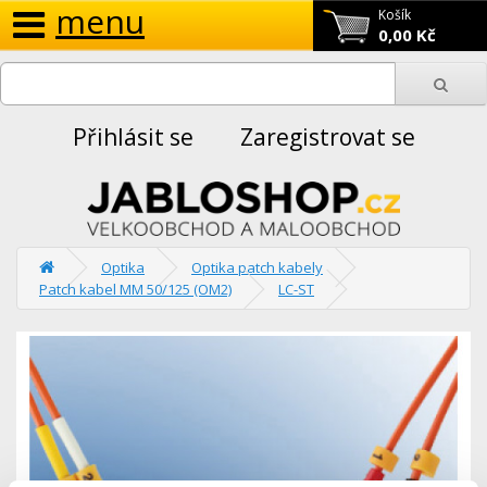
menu
Košík
0,00 Kč
Přihlásit se
Zaregistrovat se
Optika
Optika patch kabely
Patch kabel MM 50/125 (OM2)
LC-ST