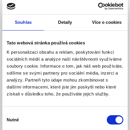
Souhlas
Detaily
Více o cookies
Tato webová stránka používá cookies
K personalizaci obsahu a reklam, poskytování funkcí
sociálních médií a analýze naší návštěvnosti využíváme
soubory cookie. Informace o tom, jak náš web používáte,
sdílíme se svými partnery pro sociální média, inzerci a
analýzy. Partneři tyto údaje mohou zkombinovat s
dalšími informacemi, které jste jim poskytli nebo které
LEXI-Net Patch kabel
získali v důsledku toho, že používáte jejich služby.
50/125, LC-ST, 2m duplex
Výběr
Nutné
Model: PATCHOP-50/LC-ST-2M | Výrobce:
Lexi-NET
souhlasu
Produktové číslo: 506 / 005016