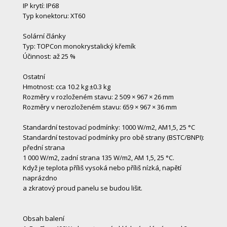
IP krytí: IP68
Typ konektoru: XT60
Solární články
Typ: TOPCon monokrystalický křemík
Účinnost: až 25 %
Ostatní
Hmotnost: cca 10.2 kg ±0.3 kg
Rozměry v rozloženém stavu: 2 509 × 967 × 26 mm
Rozměry v nerozloženém stavu: 659 × 967 × 36 mm
Standardní testovací podmínky: 1000 W/m2, AM1,5, 25 °C
Standardní testovací podmínky pro obě strany (BSTC/BNPI):
přední strana
1 000 W/m2, zadní strana 135 W/m2, AM 1,5, 25 °C.
Když je teplota příliš vysoká nebo příliš nízká, napětí
naprázdno
a zkratový proud panelu se budou lišit.
Obsah balení