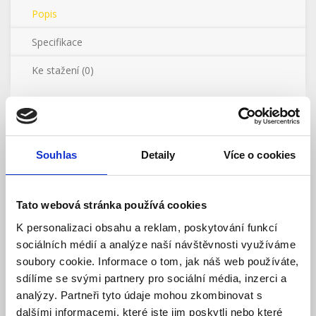
Popis
Specifikace
Ke stažení (0)
EcoFlow 400W oboustranný skládací solární panel 2.
generace přináší oproti předchozí generaci nejen vyšší
účinnost solárních článků, ale i odlehčenou konstrukci a
celkově vyšší efektivitu přeměny sluneční energie. Jeho
Souhlas
Detaily
Více o cookies
základem je totiž umístění článků po obou stranách
panelu, vestavěný ukazatel úhlu dopadu slunečních
paprsků a integrovaný stojan, umožňující náklon panelu
Tato webová stránka používá cookies
podle aktuální pozice slunce. Vysokou funkčnost panelu
dotvářejí pokročilé solární články TOPCon, a to svou
K personalizaci obsahu a reklam, poskytování funkcí
účinností až 25 %, vyšší spolehlivostí i delší životností.
sociálních médií a analýze naší návštěvnosti využíváme
soubory cookie. Informace o tom, jak náš web používáte,
EcoFlow 400W oboustranný skládací solární panel 2.
sdílíme se svými partnery pro sociální média, inzerci a
generace využívá pokročilou technologii solárních článků s
vysokou účinností, která dosahuje až 25 %. Oproti svým
analýzy. Partneři tyto údaje mohou zkombinovat s
předchůdcům disponuje odlehčenou konstrukcí a celkově
dalšími informacemi, které jste jim poskytli nebo které