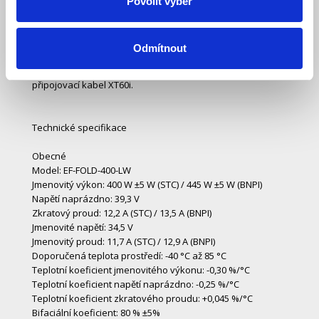
Povolit výběr
Lehký a kompaktní
Odlehčené provedení oproti předchozí verzi přináší ještě
snadnější přepravu a pohodlnou instalaci i na odlehlejších
Odmítnout
místech s přístupem ke slunečnímu svitu. Maximální
kompaktnost dotváří integrovaný stojan a integrovaný
připojovací kabel XT60i.
Technické specifikace
Obecné
Model: EF-FOLD-400-LW
Jmenovitý výkon: 400 W ±5 W (STC) / 445 W ±5 W (BNPI)
Napětí naprázdno: 39,3 V
Zkratový proud: 12,2 A (STC) / 13,5 A (BNPI)
Jmenovité napětí: 34,5 V
Jmenovitý proud: 11,7 A (STC) / 12,9 A (BNPI)
Doporučená teplota prostředí: -40 °C až 85 °C
Teplotní koeficient jmenovitého výkonu: -0,30 %/°C
Teplotní koeficient napětí naprázdno: -0,25 %/°C
Teplotní koeficient zkratového proudu: +0,045 %/°C
Bifaciální koeficient: 80 % ±5%