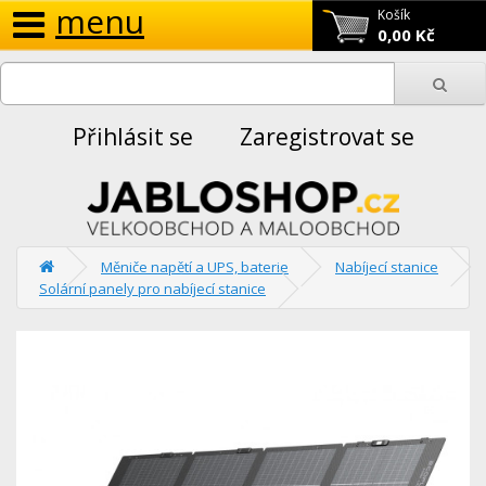
menu
Košík
0,00 Kč
Přihlásit se
Zaregistrovat se
Měniče napětí a UPS, baterie
Nabíjecí stanice
Solární panely pro nabíjecí stanice