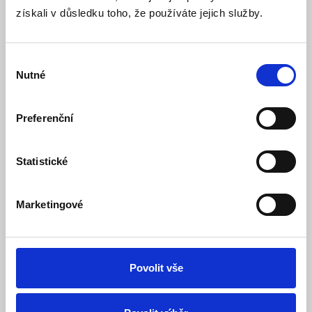
vyšší efektivitou přeměny sluneční energie. Jeho vysoká
získali v důsledku toho, že používáte jejich služby.
odolnost a zároveň nízké nároky na údržbu z panelu dělají
optimální zdroj napájení při aktivitách mimo dosah
elektrické sítě.
Výběr
Solární články nové generace
Nutné
souhlasu
Významné vylepšení efektivity přinášejí fotovoltaické
články TOPCon s vysokou účinností. Jejich teplotní
koeficient je nižší, a tak se zvýšením teploty
Preferenční
zaznamenávají nižší úbytek výkonu. Kvalita použitých
materiálů zároveň zajišťuje, že tomuto panelu nehrozí
degradace vyvolané světlem nebo teplotou, což podstatně
Statistické
zvyšuje jeho spolehlivost a odolnost.
Vysoká efektivita
Marketingové
Svou konstrukcí přináší tento panel další možnosti, jak
získat maximum energie ze slunečního záření. Obsahuje
totiž vestavěný ukazatel úhlu dopadu slunečních paprsků
a integrovaný stojan, kterým ho lze naklápět podle
Povolit vše
aktuální pozice slunce. Je možné ho snadno připojit
například k bateriové stanici EcoFlow a maximálně využít
energii slunečních dnů.