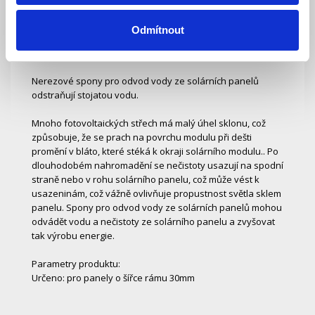
Popis
Odmítnout
Ke stažení (0)
Nerezové spony pro odvod vody ze solárních panelů
odstraňují stojatou vodu.
Mnoho fotovoltaických střech má malý úhel sklonu, což
způsobuje, že se prach na povrchu modulu při dešti
promění v bláto, které stéká k okraji solárního modulu.. Po
dlouhodobém nahromadění se nečistoty usazují na spodní
straně nebo v rohu solárního panelu, což může vést k
usazeninám, což vážně ovlivňuje propustnost světla sklem
panelu. Spony pro odvod vody ze solárních panelů mohou
odvádět vodu a nečistoty ze solárního panelu a zvyšovat
tak výrobu energie.
Parametry produktu:
Určeno: pro panely o šířce rámu 30mm