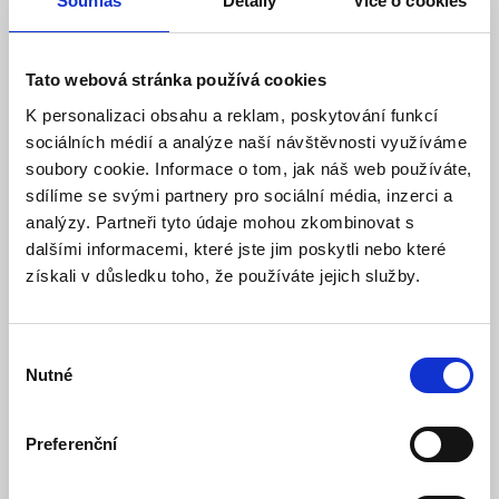
Souhlas
Detaily
Více o cookies
průchodka, bílá - DOUBLE
Model: A500000995 | Výrobce:
MHPower Solar
Tato webová stránka používá cookies
Produktové číslo: 045 / 003575
K personalizaci obsahu a reklam, poskytování funkcí
80,50 Kč
Vaše cena bez DPH:
sociálních médií a analýze naší návštěvnosti využíváme
soubory cookie. Informace o tom, jak náš web používáte,
Vaše cena včetně DPH:
97 Kč
sdílíme se svými partnery pro sociální média, inzerci a
Dostupnost:
Skladem
analýzy. Partneři tyto údaje mohou zkombinovat s
dalšími informacemi, které jste jim poskytli nebo které
Množství
získali v důsledku toho, že používáte jejich služby.
Výběr
Do košíku
Nutné
souhlasu
Preferenční
Popis