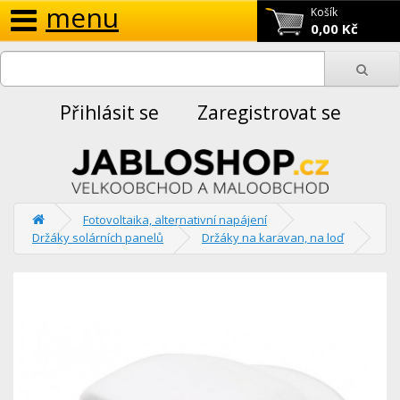
menu
Košík
0,00 Kč
Přihlásit se
Zaregistrovat se
Fotovoltaika, alternativní napájení
Držáky solárních panelů
Držáky na karavan, na loď