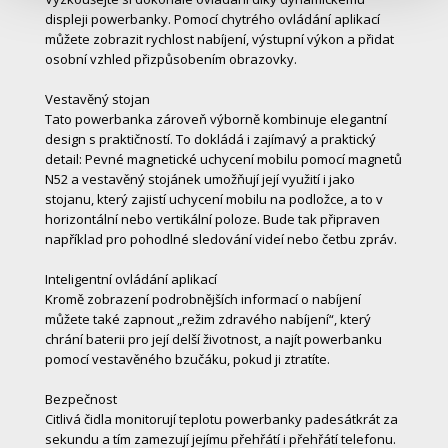
displeji powerbanky. Pomocí chytrého ovládání aplikací
můžete zobrazit rychlost nabíjení, výstupní výkon a přidat
osobní vzhled přizpůsobením obrazovky.
Vestavěný stojan
Tato powerbanka zároveň výborně kombinuje elegantní
design s praktičností. To dokládá i zajímavý a praktický
detail: Pevné magnetické uchycení mobilu pomocí magnetů
N52 a vestavěný stojánek umožňují její využití i jako
stojanu, který zajistí uchycení mobilu na podložce, a to v
horizontální nebo vertikální poloze. Bude tak připraven
například pro pohodlné sledování videí nebo četbu zpráv.
Inteligentní ovládání aplikací
Kromě zobrazení podrobnějších informací o nabíjení
můžete také zapnout „režim zdravého nabíjení“, který
chrání baterii pro její delší životnost, a najít powerbanku
pomocí vestavěného bzučáku, pokud ji ztratíte.
Bezpečnost
Citlivá čidla monitorují teplotu powerbanky padesátkrát za
sekundu a tím zamezují jejímu přehřátí i přehřátí telefonu.