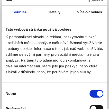
Ke stažení (0)
Souhlas
Detaily
Více o cookies
Magnetická powerbanka EcoFlow RAPID (10000mAh)
výborně kombinuje elegantní design s praktičností. Využívá
Tato webová stránka používá cookies
patentovanou technologii EcoFlow X-Stream zajišťující
K personalizaci obsahu a reklam, poskytování funkcí
extrémně rychlé a bezpečné dobíjení. Z 0 % na 70 % se tak
nabije už za 33 minut. Mobil kompatibilní s technologií Qi2
sociálních médií a analýze naší návštěvnosti využíváme
doplní energií i bezdrátově, ostatní přístroje pomocí
soubory cookie. Informace o tom, jak náš web používáte,
zabudovaného USB-C kabelu. Bez problémů napájí většinu
sdílíme se svými partnery pro sociální média, inzerci a
přenosných zařízení, a to včetně MacBooků, iPadů, Kindlů,
analýzy. Partneři tyto údaje mohou zkombinovat s
fitness náramků a sluchátek.
dalšími informacemi, které jste jim poskytli nebo které
EcoFlow RAPID Magnetic Power Bank (10000mAh) přináší do
získali v důsledku toho, že používáte jejich služby.
segmentu běžně používaných zařízení opravdu špičkové
technologie. Mobil kompatibilní se standardem Qi2 může
nabíjet i bezdrátově, ostatní přístroje pomocí
Výběr
zabudovaného USB-C kabelu. Silné magnety N52 a
Nutné
souhlasu
protiskluzové prvky powerbanku na telefonu udrží
spolehlivě na svém místě, takže ani nabíjení telefonu už
nemusí nijak omezovat v pohybu.
Preferenční