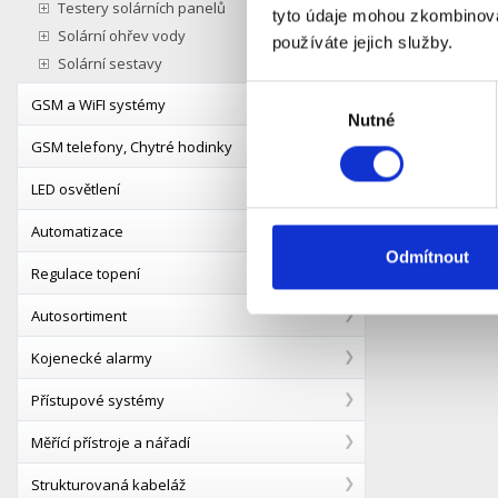
Testery solárních panelů
tyto údaje mohou zkombinovat
Solární ohřev vody
používáte jejich služby.
Parametr
Solární sestavy
- Kód: S
Výběr
GSM a WiFI systémy
- Délka k
Nutné
souhlasu
- Solární
GSM telefony, Chytré hodinky
- Konekto
- Oba ko
LED osvětlení
- Počet ka
- Barva: 
Automatizace
Odmítnout
Regulace topení
Autosortiment
Kojenecké alarmy
Přístupové systémy
Měřící přístroje a nářadí
Strukturovaná kabeláž