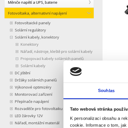
Měniče napětí a UPS, baterie
Fotovoltaika, alternativní napájení
Fotovoltaické panely
Solární regulátory
Solární kabely, konektory
Konektory
Nářadí, nástroje, kleště pro solární kabely
Propojovací kabely solárních panelů
Solární kabely
DC jištění
Držáky solárních panelů
Výkonové optimizéry
Souhlas
Monitorovací zařízení
Přepínače napájení
Popis
Rozvaděče pro fotovoltaiku
Tato webová stránka použív
LED žárovky 12V
K personalizaci obsahu a re
Kabel sol
Nářadí, montážní materiál
cookie. Informace o tom, jak