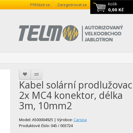
Košík
Přihlásit se
Zaregistrovat se
0,00 Kč
Kabel solární prodlužovací
2x MC4 konektor, délka
3m, 10mm2
Model: A500004925 | Výrobce:
Carspa
Produktové číslo: 045 / 003724