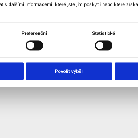
 s dalšími informacemi, které jste jim poskytli nebo které získa
y:
OL-MC4-3M-10mm2
abelu 300cm
Preferenční
Statistické
 kabel 1x10mm2
ry MC4 Male, Female
nce kabelu s konektorem
belů: 1 ks v balení
černá
Povolit výběr