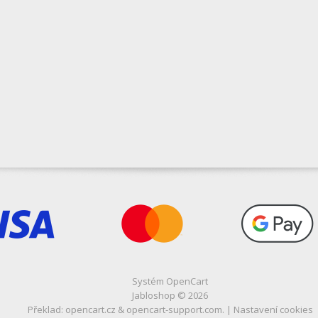
Systém
OpenCart
Jabloshop © 2026
Překlad:
opencart.cz
&
opencart-support.com
. |
Nastavení cookies