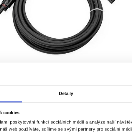
Detaily
Specifikace
Ke stažení (0)
á cookies
klam, poskytování funkcí sociálních médií a analýze naší návšt
ární prodlužovací s konektory MC4 na obou stranách.
 náš web používáte, sdílíme se svými partnery pro sociální média