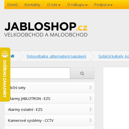
Domů
Kontakty
O nás
O nákupu
Podpora
Fotovoltaika, alternativní napájení
Solární kabely, k
Akční sety
Alarmy JABLOTRON - EZS
Alarmy ostatní - EZS
Kamerové systémy - CCTV