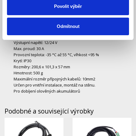
protokolu o mnoho lepší.
Povolit výběr
- Podpora upgradu firmware.
Odmítnout
Základní specifikace:
Vstupní napětí: 30/50 V
Výstupní napětí: 12/24 V
Max. proud: 30 A
Provozní teplota: -35 °C až 55 °C, vlhkost <95 %
Krytí: IP30
Rozměry: 200,6 x 101,3 x 57 mm
Hmotnost: 500 g
Maximální rozměr přípojných kabelů: 10mm2
Určen pro vnitřní instalace, montáž na stěnu.
Pro dobíjení olověných akumulátorů
Podobné a související výrobky