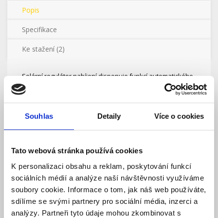
Popis
Specifikace
Ke stažení (2)
Solární regulátor nabíjení disponuje funkcí automatického
rozpoznávání 12/24 V systémového napětí a funkcí
uživatelského nastavení. Regulátor slouží pro kontrolu
toku energie ze solárního panelu nebo napájecího zdroje
do baterií a spotřebiče. Všechny parametry nabíjení,
Souhlas
Detaily
Více o cookies
vybíjení a kontroly zátěže lze modifikovat.
Solární regulátor nabíjení ze série LandStar B patří mezi
nejmodernější digitální techniku a pracuje plně
Tato webová stránka používá cookies
automaticky. Disponuje několika jedinečnými funkcemi:
K personalizaci obsahu a reklam, poskytování funkcí
sociálních médií a analýze naší návštěvnosti využíváme
Vlastnosti produktu:
soubory cookie. Informace o tom, jak náš web používáte,
- Automatická identifikace 12/24 V napětí nebo uživatelsky
sdílíme se svými partnery pro sociální média, inzerci a
definovaného pracovního napětí.
- Vysoce účinné sériové PWM nabíjení, zvýšení životnosti
analýzy. Partneři tyto údaje mohou zkombinovat s