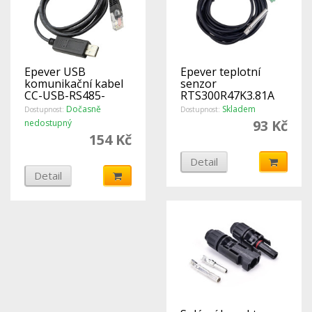
Epever USB
Epever teplotní
komunikační kabel
senzor
CC-USB-RS485-
RTS300R47K3.81A
150U pro XTRA, AN,
Dočasně
Skladem
Dostupnost:
Dostupnost:
LS
93 Kč
nedostupný
154 Kč
Detail
Detail