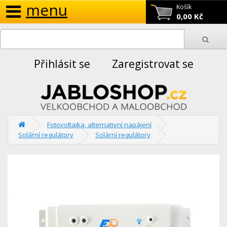
menu
Košík
0,00 Kč
Přihlásit se
Zaregistrovat se
Fotovoltaika, alternativní napájení
Solární regulátory
Solární regulátory