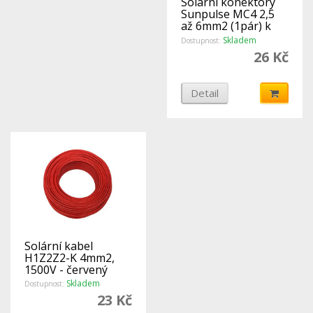
Solární konektory
Sunpulse MC4 2,5
až 6mm2 (1pár) k
fotovoltaickým
Skladem
Dostupnost:
panelům
26 Kč
Detail
Solární kabel
H1Z2Z2-K 4mm2,
1500V - červený
Skladem
Dostupnost:
23 Kč