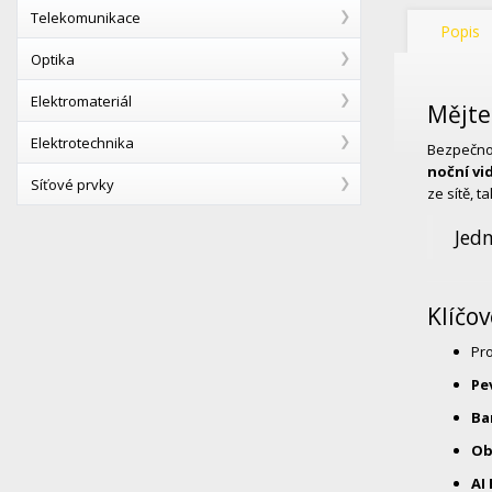
Telekomunikace
Popis
Optika
Elektromateriál
Mějte
Elektrotechnika
Bezpečno
noční vi
Síťové prvky
ze sítě, 
Jedn
Klíčov
Pro
Pe
Ba
Ob
AI