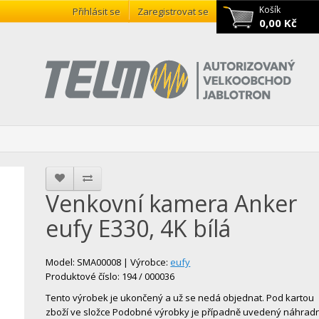
Košík
Přihlásit se
Zaregistrovat se
0,00 Kč
Venkovní kamera Anker
eufy E330, 4K bílá
Model: SMA00008 | Výrobce:
eufy
Produktové číslo: 194 / 000036
Tento výrobek je ukončený a už se nedá objednat. Pod kartou
zboží ve složce Podobné výrobky je případně uvedený náhradn