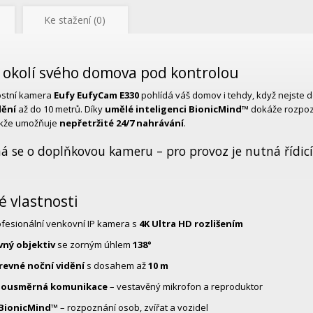
Ke stažení (0)
 okolí svého domova pod kontrolou
stní kamera
Eufy EufyCam E330
pohlídá váš domov i tehdy, když nejste 
dění
až do 10 metrů. Díky
umělé inteligenci BionicMind™
dokáže rozpozn
takže umožňuje
nepřetržité 24/7 nahrávání
.
á se o doplňkovou kameru – pro provoz je nutná řídic
é vlastnosti
fesionální venkovní IP kamera s
4K Ultra HD rozlišením
vný objektiv
se zorným úhlem
138°
revné noční vidění
s dosahem až
10 m
ousměrná komunikace
– vestavěný mikrofon a reproduktor
 BionicMind™
– rozpoznání osob, zvířat a vozidel