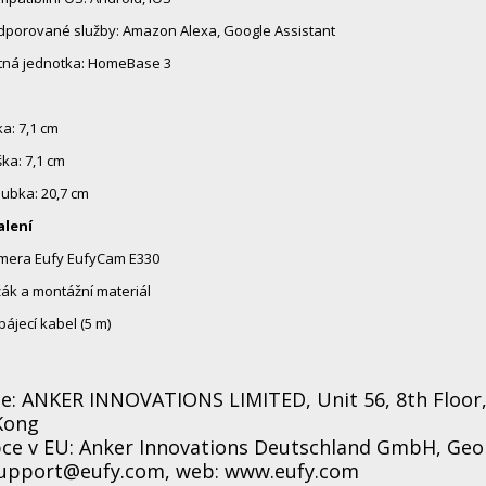
dporované služby: Amazon Alexa, Google Assistant
tná jednotka: HomeBase 3
ka: 7,1 cm
ka: 7,1 cm
ubka: 20,7 cm
alení
mera Eufy EufyCam E330
ák a montážní materiál
ájecí kabel (5 m)
e: ANKER INNOVATIONS LIMITED, Unit 56, 8th Floor,
Kong
ce v EU: Anker Innovations Deutschland GmbH, Geo
support@eufy.com, web: www.eufy.com