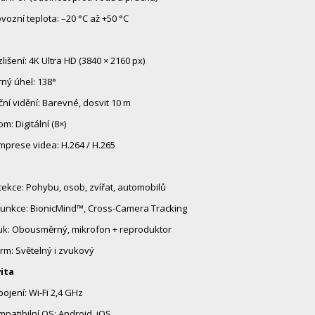
vozní teplota: –20 °C až +50 °C
lišení: 4K Ultra HD (3840 × 2160 px)
ný úhel: 138°
ní vidění: Barevné, dosvit 10 m
m: Digitální (8×)
prese videa: H.264 / H.265
ekce: Pohybu, osob, zvířat, automobilů
funkce: BionicMind™, Cross-Camera Tracking
uk: Obousměrný, mikrofon + reproduktor
rm: Světelný i zvukový
ita
pojení: Wi-Fi 2,4 GHz
patibilní OS: Android, iOS