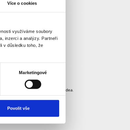
Více o cookies
falešné poplachy.
ěvnosti využíváme soubory
, inzerci a analýzy. Partneři
li v důsledku toho, že
Marketingové
ost 25 metrů.
znamy, využívat AI funkce a ukládat videa.
Povolit vše