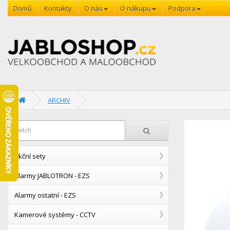
Domů
Kontakty
O nás
O nákupu
Podpora
ARCHIV
Akční sety
Alarmy JABLOTRON - EZS
Alarmy ostatní - EZS
Kamerové systémy - CCTV