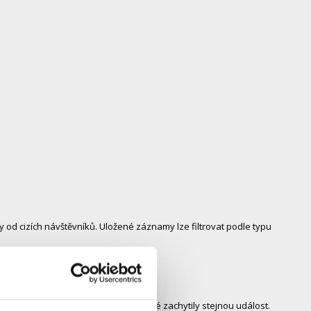
íky od cizích návštěvníků. Uložené záznamy lze filtrovat podle typu
ng
– propojí záběry z více kamer, které zachytily stejnou událost.