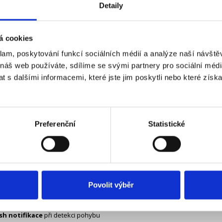
Detaily
nastavit
citlivost upozornění
a
detekční zóny
, aby se minimalizovaly 
 vidění v plných barvách
á cookies
revné záběry i v noci
díky integrovanému reflektoru.
klam, poskytování funkcí sociálních médií a analýze naší návšt
 náš web používáte, sdílíme se svými partnery pro sociální média
svit až 10 metrů
.
 s dalšími informacemi, které jste jim poskytli nebo které získa
žnost
spuštění sirény
při detekci pohybu.
pájecí kabel 5 m
, s možností prodloužení až na
30 m
.
Preferenční
Statistické
lní připojení a správa přes HomeBase 3
 připojuje přes
Wi-Fi 2,4 GHz
a komunikuje s
HomeBase 3
až na vzdálen
o místa můžete
spravovat všechny kamery a zařízení Eufy
, sledovat zá
edná aplikace Eufy Security
Povolit výběr
ilní aplikace (Android / iOS)
sh notifikace
při detekci pohybu