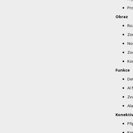
Pro
Obraz
Roz
Zor
Noč
Zoo
Kom
Funkce
Det
AI 
Zv
Ala
Konektiv
Při
Kom