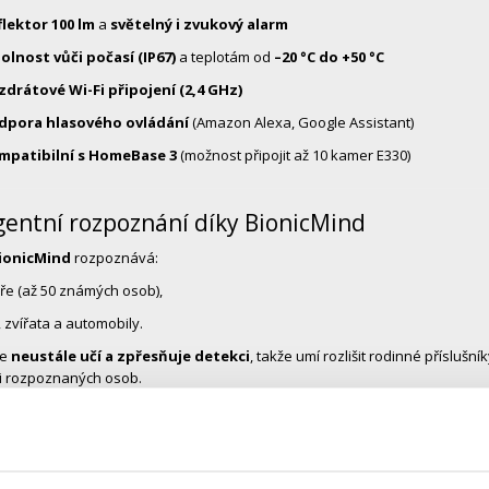
flektor 100 lm
a
světelný i zvukový alarm
olnost vůči počasí (IP67)
a teplotám od
–20 °C do +50 °C
zdrátové Wi-Fi připojení (2,4 GHz)
dpora hlasového ovládání
(Amazon Alexa, Google Assistant)
mpatibilní s HomeBase 3
(možnost připojit až 10 kamer E330)
igentní rozpoznání díky BionicMind
ionicMind
rozpoznává:
ře (až 50 známých osob),
i, zvířata a automobily.
se
neustále učí a zpřesňuje detekci
, takže umí rozlišit rodinné příslušn
či rozpoznaných osob.
-Camera Tracking
te více kamer
EufyCam E330
, můžete využít funkci
Cross-Camera Tracki