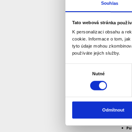
Souhlas
Lze také 
Noční
Tato webová stránka použív
Ba
K personalizaci obsahu a re
cookie. Informace o tom, jak
Do
tyto údaje mohou zkombinovat
Mo
používáte jejich služby.
Na
Výběr
Nutné
souhlasu
Stabi
Kamera se
Z jednoh
Přehl
Odmítnout
Mob
Pu