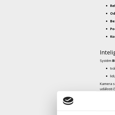
Re
Od
Be
Po
Ko
Intel
Systém
B
tvá
lid
Kamera 
události 
Cross
Pokud má