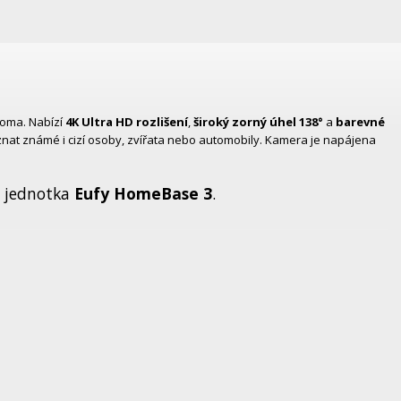
doma. Nabízí
4K Ultra HD rozlišení
,
široký zorný úhel 138°
a
barevné
at známé i cizí osoby, zvířata nebo automobily. Kamera je napájena
í jednotka
Eufy HomeBase 3
.