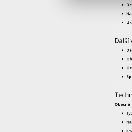
De
Na
Uk
Další
Dá
Ob
Oc
Sp
Techn
Obecné
Typ
Nap
Kry