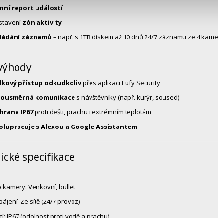
nní report událostí
stavení
zón aktivity
ládání záznamů
– např. s 1TB diskem až 10 dnů 24/7 záznamu ze 4 kame
 výhody
lkový přístup odkudkoliv
přes aplikaci Eufy Security
ousměrná komunikace
s návštěvníky (např. kurýr, soused)
hrana IP67
proti dešti, prachu i extrémním teplotám
olupracuje s Alexou a Google Assistantem
ické specifikace
 kamery: Venkovní, bullet
ájení: Ze sítě (24/7 provoz)
tí: IP67 (odolnost proti vodě a prachu)