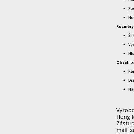
Po
Nu
Rozměry
Šíř
Výš
Hlo
Obsah b
Ka
Drž
Nap
Výrobc
Hong 
Zástup
mail: 