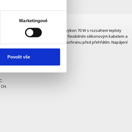
Marketingové
teplotu. Rychlé zahřátí do 8 sekund a výkon 70 W s rozsahem teploty
plotu na 200 °C. Ergonomický design s flexibilním silikonovým kabelem a
čištění. Bezpečnostní funkce zahrnují ochranu před přehřátím. Napájení
Povolit vše
C.
 CH.