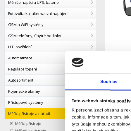
Měniče napětí a UPS, baterie
Fotovoltaika, alternativní napájení
GSM a WiFI systémy
GSM telefony, Chytré hodinky
LED osvětlení
Automatizace
Regulace topení
Autosortiment
Souhlas
Kojenecké alarmy
Tato webová stránka použív
Přístupové systémy
K personalizaci obsahu a re
Měřící přístroje a nářadí
cookie. Informace o tom, jak
Měřící přístroje
tyto údaje mohou zkombinovat
Nářadí a nástroje