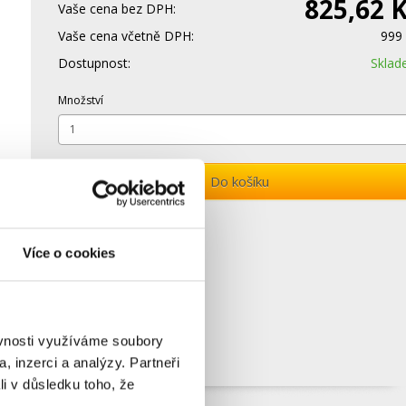
825,62 
Vaše cena bez DPH:
Vaše cena včetně DPH:
999
Dostupnost:
Skla
Množství
Do košíku
Více o cookies
ěvnosti využíváme soubory
, inzerci a analýzy. Partneři
li v důsledku toho, že