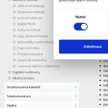
používáte jejich služby.
Zářezové nástroje
Popis
Výběr
Stripovací nástroje
Nutné
souhlasu
Lisovací nástroje
Digitální
Kleště PROFI
Páječka s
160 °C–48
Kufry na nářadí
stojánkem
Lupy, pracovní lampy
220–240V,
Minivrtačky a příslušenství
LED
Odmítnout
Pájecí technika
ryc
Protahovací pera
vý
Laserové vodováhy
roz
aut
Laserové měřiče vzdálenosti
nas
Digitální multimetry
kal
Alkohol testery
er
kab
Strukturovaná kabeláž
st
čis
Telekomunikace
bez
pou
Optika