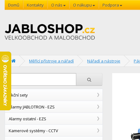
Domů
Kontakty
O nás
O nákupu
Podpora
Měřící přístroje a nářadí
Nářadí a nástroje
Páj
Akční sety
Alarmy JABLOTRON - EZS
Alarmy ostatní - EZS
Kamerové systémy - CCTV