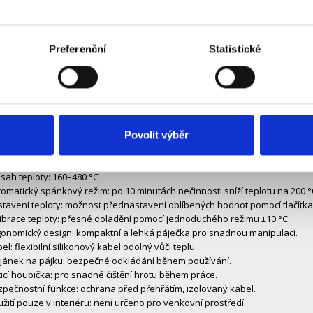
Ke stažení (5)
Preferenční
Statistické
 pájeci stanice 70 W
 LED displejem pro přesné pájení, která zobrazuje nastavenou a aktuální 
0 °C. Automatický spánkový režim po 10 minutách nečinnosti, který sníží te
 pro bezpečné odkládání. Kalibrace teploty a čisticí houbička pro snadné 
 50Hz, délka napájecího kabelu 1,35m.
 displej: dvojitý ukazatel zobrazující nastavenou a aktuální teplotu.
Povolit výběr
hlé zahřátí: připraveno k použití během 8 sekund.
kon: 70 W
sah teploty: 160–480 °C
omatický spánkový režim: po 10 minutách nečinnosti sníží teplotu na 200 °
tavení teploty: možnost přednastavení oblíbených hodnot pomocí tlačítka
ibrace teploty: přesné doladění pomocí jednoduchého režimu ±10 °C.
gonomický design: kompaktní a lehká páječka pro snadnou manipulaci.
el: flexibilní silikonový kabel odolný vůči teplu.
ojánek na pájku: bezpečné odkládání během používání.
ticí houbička: pro snadné čištění hrotu během práce.
pečnostní funkce: ochrana před přehřátím, izolovaný kabel.
žití pouze v interiéru: není určeno pro venkovní prostředí.