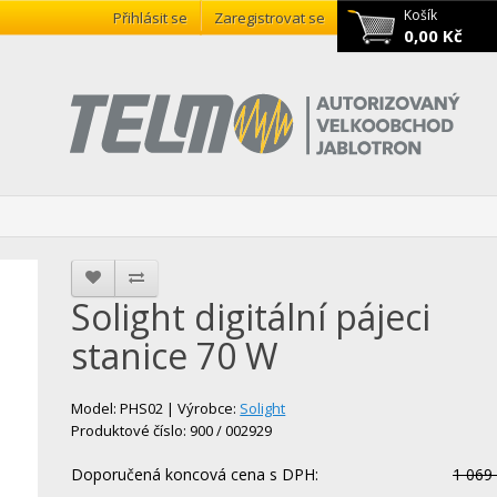
Košík
Přihlásit se
Zaregistrovat se
0,00 Kč
Solight digitální pájeci
stanice 70 W
Model: PHS02 | Výrobce:
Solight
Produktové číslo: 900 / 002929
Doporučená koncová cena s DPH:
1 069