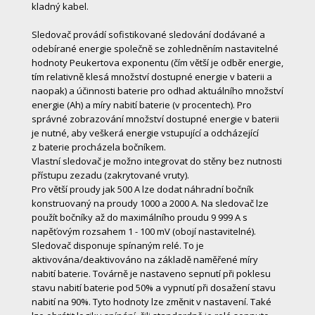
kladný kabel.
Sledovač provádí sofistikované sledování dodávané a
odebírané energie společně se zohledněním nastavitelné
hodnoty Peukertova exponentu (čím větší je odběr energie,
tím relativně klesá množství dostupné energie v baterii a
naopak) a účinnosti baterie pro odhad aktuálního množství
energie (Ah) a míry nabití baterie (v procentech). Pro
správné zobrazování množství dostupné energie v baterii
je nutné, aby veškerá energie vstupující a odcházející
z baterie procházela bočníkem.
Vlastní sledovač je možno integrovat do stěny bez nutnosti
přístupu zezadu (zakrytované vruty).
Pro větší proudy jak 500 A lze dodat náhradní bočník
konstruovaný na proudy 1000 a 2000 A. Na sledovač lze
použít bočníky až do maximálního proudu 9 999 A s
napěťovým rozsahem 1 - 100 mV (obojí nastavitelné).
Sledovač disponuje spínaným relé. To je
aktivována/deaktivováno na základě naměřené míry
nabití baterie. Továrně je nastaveno sepnutí při poklesu
stavu nabití baterie pod 50% a vypnutí při dosažení stavu
nabití na 90%. Tyto hodnoty lze změnit v nastavení. Také