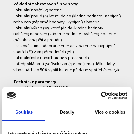
Základní zobrazované hodnoty:
- aktuální napětí (V) baterie
- aktuální proud (A), které jde do (kladné hodnoty - nabíjení)
nebo ven (záporné hodnoty - vybíjení) z baterie
- aktuální výkon (W), které jde do (kladné hodnoty -
nabíjení) nebo ven (záporné hodnoty - vybíjení) z baterie
(násobek napětí a proudu)
- celková suma odebrané energie z baterie na napájení
spotřebičů v ampérhodinách (Ah)
- aktuální míra nabití baterie v procentech
- předpokládaná (sofistikovaně propočtená) délka doby
v hodinách do 50% vybití baterie při dané spotřebě energie
Technické parametry:
- napájecí napětí 6,5 - 95 V DC
- spotřeba energie při nepodsvětleném displeji a
vypnutém relé: 4 mA (12 V) a 3 mA (24 V)
- spotřeba energie při nepodsvětleném displeji a
sepnutém relé: 15 mA (12 V) a 8 mA (24 V)
Souhlas
Detaily
Více o cookies
- pracovní napětí: 12, 24 a 48 V (autodetekce)
- maximální velikost proudu procházející bočníkem: -500
až +500 A (vybíjení a nabíjení baterie)
Tato webová stránka používá cookies