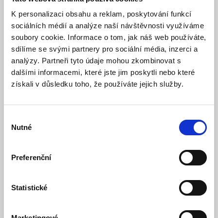
- maximální odchylka při odečtu napětí ±0,01 A při napětí 0
– 100 V
K personalizaci obsahu a reklam, poskytování funkcí
- maximální odchylka při odečtu proudu ±0,01 A s 500 A
sociálních médií a analýze naší návštěvnosti využíváme
bočníkem
soubory cookie. Informace o tom, jak náš web používáte,
- maximální odchylka při odečtu kapacity ±0,1 Ah při
sdílíme se svými partnery pro sociální média, inzerci a
kapacit baterie 0 – 100 Ah
- maximální odchylka při odečtu kapacity ±1 Ah při kapacit
analýzy. Partneři tyto údaje mohou zkombinovat s
baterie 100 – 9999 Ah
dalšími informacemi, které jste jim poskytli nebo které
- maximální odchylka při odečtu stavu nabití ±0,1%
získali v důsledku toho, že používáte jejich služby.
- maximální odchylka při odhadu zbývajícího času ±1 hod
(v rozsahu 1-240 hod)
- maximální odchylka při odečtu výkonu ±1 W při rozsahu
Výběr
od - 100 W do 1 kW
Nutné
- pro celkovou kapacitu akumulátorů 20 - 9999 Ah
souhlasu
- rozsah pracovní teploty -20 až + 50 °C
- kruhový průměr vlastního sledovače: 63 mm
Preferenční
- čtvercová velikost krytky vlastního sledovače: 69 x 69
mm
- hloubka vlastního sledovače: 31 mm
- spínané relé: 60V/1 A maximálně
Statistické
- hmotnost vlastního sledovače: 70 g
- hmotnost bočníku: 315 g
- přípojné šrouby bočníku: M10
Marketingové