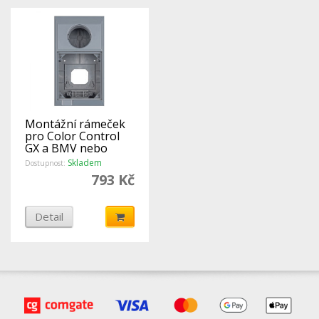
Montážní rámeček
pro Color Control
GX a BMV nebo
MPPT displej
Skladem
Dostupnost:
793 Kč
Detail