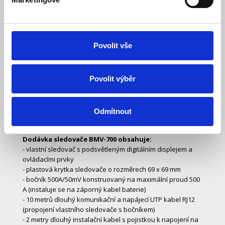
- materiál: plast
Sledovač ukládá vybrané historické údaje a dosažené
mezní hodnoty:
Povolit vše
- nejhlubší dosažené vybití akumulátoru
- míra posledního vybití akumulátoru
- počet proběhlých vybíjecích/nabíjecích cyklů akumulátoru
Povolit výběr
- průměrná hodnota vybití akumulátoru
- počet plných vybití akumulátoru
- maximální dosažené napětí akumulátoru
- minimální dosažené napětí akumulátoru
Odmítnout
- počet dní od posledního plného nabití akumulátoru
Dodávka sledovače BMV-700 obsahuje:
- vlastní sledovač s podsvětleným digitálním displejem a
ovládacími prvky
- plastová krytka sledovače o rozměrech 69 x 69 mm
- bočník 500A/50mV konstruovaný na maximální proud 500
A (instaluje se na záporný kabel baterie)
- 10 metrů dlouhý komunikační a napájecí UTP kabel RJ12
(propojení vlastního sledovače s bočníkem)
- 2 metry dlouhý instalační kabel s pojistkou k napojení na