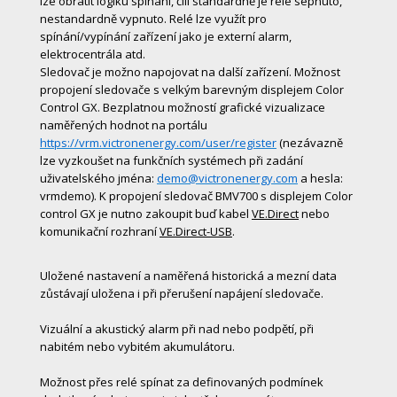
lze obrátit logiku spínání, čili standardně je relé sepnuto,
nestandardně vypnuto. Relé lze využít pro
spínání/vypínání zařízení jako je externí alarm,
elektrocentrála atd.
Sledovač je možno napojovat na další zařízení. Možnost
propojení sledovače s velkým barevným displejem Color
Control GX. Bezplatnou možností grafické vizualizace
naměřených hodnot na portálu
https://vrm.victronenergy.com/user/register
(nezávazně
lze vyzkoušet na funkčních systémech při zadání
uživatelského jména:
demo@victronenergy.com
a hesla:
vrmdemo). K propojení sledovač BMV700 s displejem Color
control GX je nutno zakoupit buď kabel
VE.Direct
nebo
komunikační rozhraní
VE.Direct-USB
.
Uložené nastavení a naměřená historická a mezní data
zůstávají uložena i při přerušení napájení sledovače.
Vizuální a akustický alarm při nad nebo podpětí, při
nabitém nebo vybitém akumulátoru.
Možnost přes relé spínat za definovaných podmínek