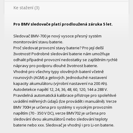
Ke stažení (3)
Pro BMV sledovače platí prodloužená záruka 5 let.
Sledovač BMV-700 je nový vysoce přesný systém
monitorování stavu baterie.
Proč sledovat provozní stavy baterie? Pro její delší
životnost! Podrobné sledování baterie nám umožňuje
odhalit případné provozní nedostatky se zajištěním rychlé
nápravy pro podporu dlouhé životnost baterie.
Vhodné pro všechny typy olověných baterií včetně
rounových (AGM) a gelových. Jednoduché nastavení
kapacity akumulátoru (výrobní nastavení na 200 Ah).
Autodetekce napětí 12, 24, 36, 48, 60, 120, 144 a 288 V.
Pravidelná automatická kalibrace přístroje pro spolehlivé
uvádění měřených údajů (lze provádět i manuálně). Verze
BMV 700H je určena pro systémy s vysokým provozním
napětím (70 - 350 V DC), verze BMV702 je určena pro
sledování dvou akumulátorů nebo sledování teploty
baterie nebo xxx. Sledovač je vhodný i pro Li-on baterie.