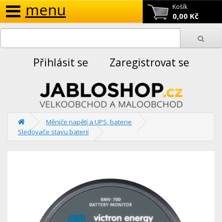
menu
Košík
0,00 Kč
Přihlásit se
Zaregistrovat se
Měniče napětí a UPS, baterie
Sledovače stavu baterií