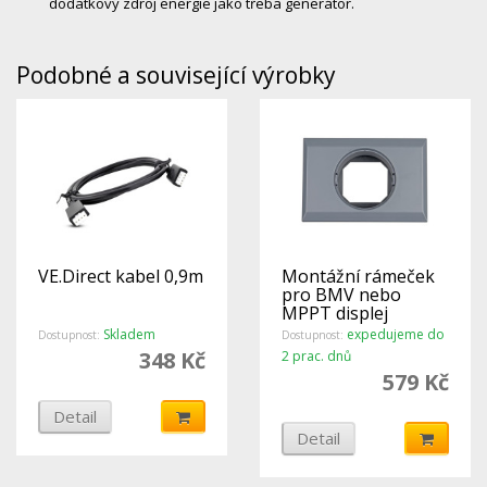
dodatkový zdroj energie jako třeba generátor.
Podobné a související výrobky
VE.Direct kabel 0,9m
Montážní rámeček
pro BMV nebo
MPPT displej
Skladem
expedujeme do
Dostupnost:
Dostupnost:
348 Kč
2 prac. dnů
579 Kč
Detail
Detail