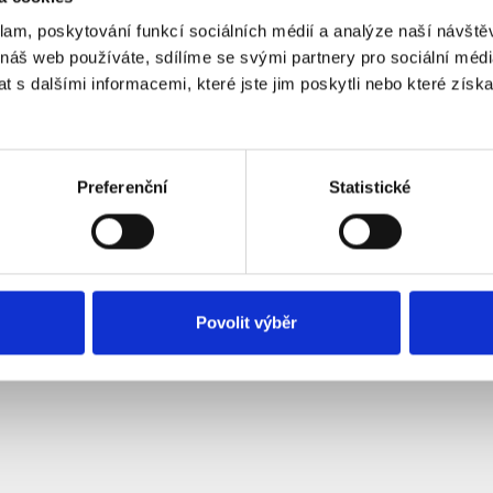
Ke stažení (0)
klam, poskytování funkcí sociálních médií a analýze naší návšt
 náš web používáte, sdílíme se svými partnery pro sociální média
 s dalšími informacemi, které jste jim poskytli nebo které získa
cí DC kabel zakončený očky na obou stranách je ideální k propojování bate
ériové zapojení) nebo celkovou kapacitu (paralelní zapojení). Kabel je 
ost 57A), jeho délka je 30 cm.
é parametry
Preferenční
Statistické
harakteristiky
]: 30
 oko: M6
diče v mm2: 4
Povolit výběr
ení: