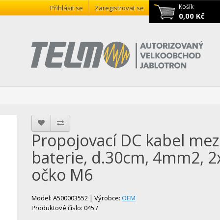
Košík
Přihlásit se
Zaregistrovat se
0,00 Kč
Propojovací DC kabel mez
baterie, d.30cm, 4mm2, 2
očko M6
Model: A500003552 | Výrobce:
OEM
Produktové číslo: 045 /