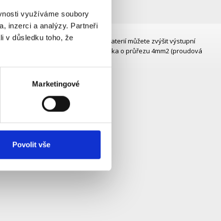
ěvnosti využíváme soubory
, inzerci a analýzy. Partneři
li v důsledku toho, že
rií se závitem M6. Propojením více baterií můžete zvýšit výstupní
vyroben z dostatečně dimenzovaného lanka o průřezu 4mm2 (proudová
Marketingové
Povolit vše