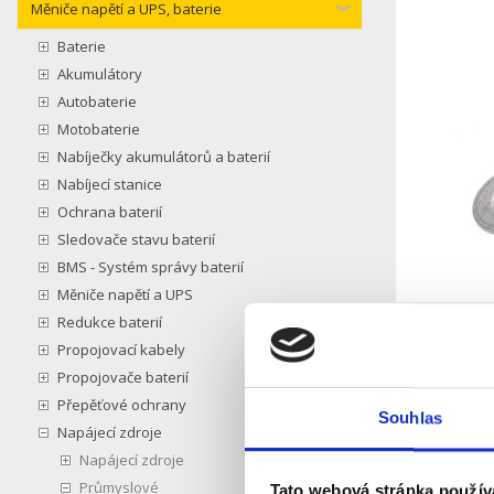
Měniče napětí a UPS, baterie
Baterie
Akumulátory
Autobaterie
Motobaterie
Nabíječky akumulátorů a baterií
Nabíjecí stanice
Ochrana baterií
Sledovače stavu baterií
BMS - Systém správy baterií
Měniče napětí a UPS
Redukce baterií
Propojovací kabely
Propojovače baterií
Přepěťové ochrany
Souhlas
Napájecí zdroje
Napájecí zdroje
Průmyslové
Tato webová stránka použív