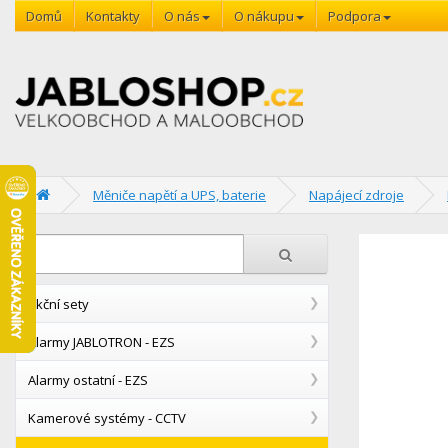
Domů
Kontakty
O nás
O nákupu
Podpora
Měniče napětí a UPS, baterie
Napájecí zdroje
Akční sety
Alarmy JABLOTRON - EZS
Alarmy ostatní - EZS
Kamerové systémy - CCTV