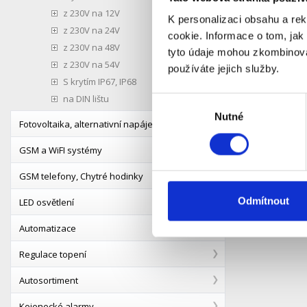
z 230V na 12V
Popis
K personalizaci obsahu a re
z 230V na 24V
cookie. Informace o tom, jak
z 230V na 48V
tyto údaje mohou zkombinovat
Propojova
z 230V na 54V
používáte jejich služby.
napětí (s
S krytím IP67, IP68
zatížiteln
na DIN lištu
Výběr
Technick
Nutné
souhlasu
Fotovoltaika, alternativní napájení
Fyzické c
GSM a WiFI systémy
Délka [cm
Kabelové
GSM telefony, Chytré hodinky
Průřez vo
Odmítnout
LED osvětlení
Obsah bal
1x kabel
Automatizace
Regulace topení
Autosortiment
Kojenecké alarmy