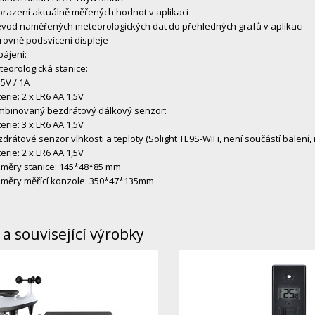
razení aktuálně měřených hodnot v aplikaci
evod naměřených meteorologických dat do přehledných grafů v aplikaci
rovně podsvícení displeje
ájení:
eorologická stanice:
5V / 1A
erie: 2 x LR6 AA 1,5V
mbinovaný bezdrátový dálkový senzor:
erie: 3 x LR6 AA 1,5V
drátové senzor vlhkosti a teploty (Solight TE9S-WiFi, není součástí balení, 
erie: 2 x LR6 AA 1,5V
změry stanice: 145*48*85 mm
změry měřící konzole: 350*47*135mm
a související výrobky