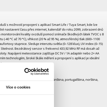
uší s možností propojení s aplikací Smart Life / Tuya Smart, kde lze
cké nastavení času přes internet, kalendář do roku 2099, zobrazení dnů
a monitorování kvality ovzduší pomocí snímače škodlivých látek TVOC s 8
u (-40 °C až 70 °C), vlhkost (20 % až 95 %), atmosférický tlak (600–1100
ufortovy stupnice. Sleduje intenzitu světla (0–128 klux), UV index (0–15)
í čitelnost. Bezdrátový senzor s frekvencí 433,92 MHz RF má dosah až
ploty. Napájení meteostanice zajišťuje DC 5V / 1A adaptér nebo 2× AA
ím technologiím, široké škále měření a propojení s aplikací je ideální
e.
 španělština, italština, holandština, dánština, portugalština, norština,
Více o cookies