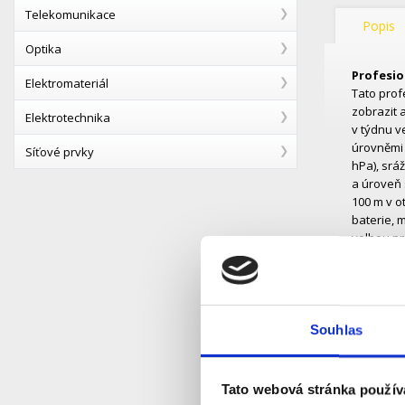
Telekomunikace
Popis
Optika
Profesio
Elektromateriál
Tato prof
zobrazit 
Elektrotechnika
v týdnu v
úrovněmi k
Síťové prvky
hPa), srá
a úroveň 
100 m v o
baterie, 
volbou pr
ka
čas
dny
švé
Souhlas
dv
fun
kva
Tato webová stránka použív
sn