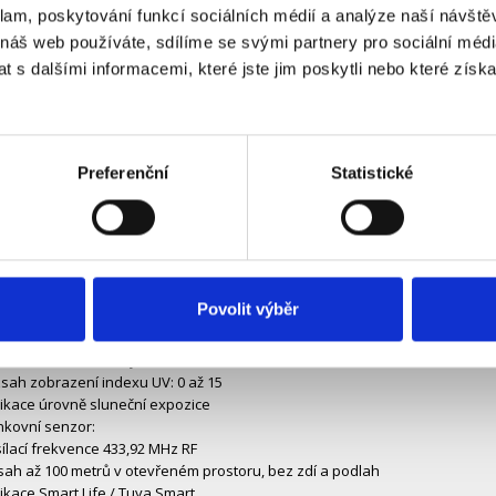
rovní koncentrace
klam, poskytování funkcí sociálních médií a analýze naší návšt
lota:
 náš web používáte, sdílíme se svými partnery pro sociální média
třní teplota: -20 °C až 50 °C
 s dalšími informacemi, které jste jim poskytli nebo které získa
kovní teplota: -40 °C až 70 °C
kost:
třní a venkovní vlhkost: 20 % až 95 %
rovní vnitřního a venkovního pocitového komfortu
k vzduchu:
Preferenční
Statistické
sah měření atmosférického tlaku: 600 až 1100 hPa
ážky
sah pro měření srážek: 0 až 9999 mm
sah pro měření rychlosti větru: 0 až 180 km/h
sah pro měření směru větru: 0 až 359 stupňů
Povolit výběr
razení 12 úrovní Beaufortovy stupnice
telný a UV index
sah měření intenzity světla: 0 až 128 klux (0 až 1378 kfc)
sah zobrazení indexu UV: 0 až 15
ikace úrovně sluneční expozice
nkovní senzor:
ílací frekvence 433,92 MHz RF
ah až 100 metrů v otevřeném prostoru, bez zdí a podlah
ikace Smart Life / Tuya Smart