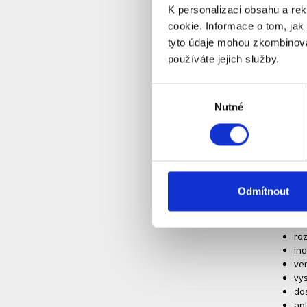
8 ú
K personalizaci obsahu a re
tep
cookie. Informace o tom, jak
vni
tyto údaje mohou zkombinovat
ven
vlh
používáte jejich služby.
vni
5 ú
Výběr
tla
Nutné
souhlasu
roz
sr
roz
vítr
roz
roz
Odmítnout
zob
svě
roz
roz
ind
ve
vys
dos
apl