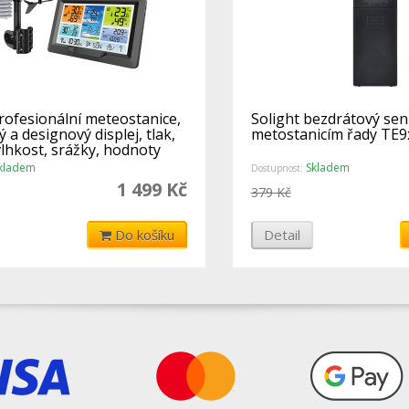
rofesionální meteostanice,
Solight bezdrátový sen
 a designový displej, tlak,
metostanicím řady TE9
vlhkost, srážky, hodnoty
kladem
Skladem
Dostupnost:
1 499 Kč
379 Kč
Do košíku
Detail