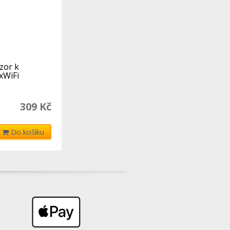
zor k
xWiFi
309 Kč
Do košíku