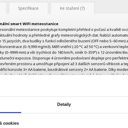
Specifikace
Ke stažení (7)
nální smart WIFI meteostanice
esionální meteostanice poskytuje kompletní přehled o počasí a kvalitě ovzd
aktuální hodnoty a přehledné grafy meteorologických dat. Nabízí automati
e 15 jazycích, dva budíky s funkcí odloženého buzení (OFF nebo 5–60 min) 
oncentrace (0–9,999 mg/m3). Měří vnitřní (-20 °C až 50 °C) a venkovní teplot
žky (0–9999 mm) a vítr (rychlost do 180 km/h, směr 0–359°) s 12 úrovněmi Bea
sluneční expozice. Disponuje 4 úrovněmi podsvícení displeje pro perfektn
tevřeném prostoru a umožňuje připojení až 3 dalších senzorů vlhkosti a te
měřící konzole 3× AA baterie, bezdrátové senzory 2× AA baterie. Díky modern
o všechny, kteří chtějí mít profesionální meteorologická data v reálném čas
lendář do roku 2099
 automaticky nastavitelný pomocí internetové služby
 v týdnu v jazycích: čeština, slovenština, angličtina, němčina, francouzština,
dština, polština, finština a maďarština
Detaily
a budíky
kce automatického odložení budíky (OFF nebo 5 - 60min)
lita ovzduší
á cookies
ímač obsahu škodlivých látek v ovzduší TVOC 0-9,999mg/m3