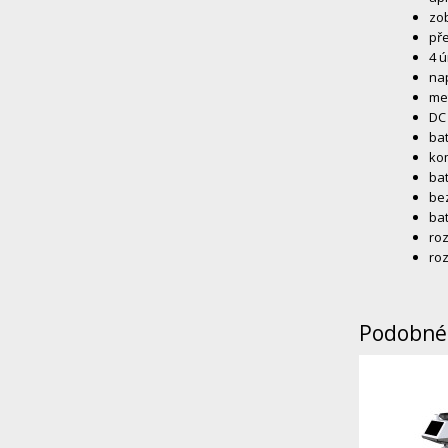
zob
př
4 ú
nap
met
DC 
bat
ko
bat
bez
bat
ro
ro
Podobné 