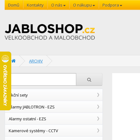
Domů
Kontakty
O nás
O nákupu
Podpora
ARCHIV
Akční sety
Alarmy JABLOTRON - EZS
Alarmy ostatní - EZS
Kamerové systémy - CCTV