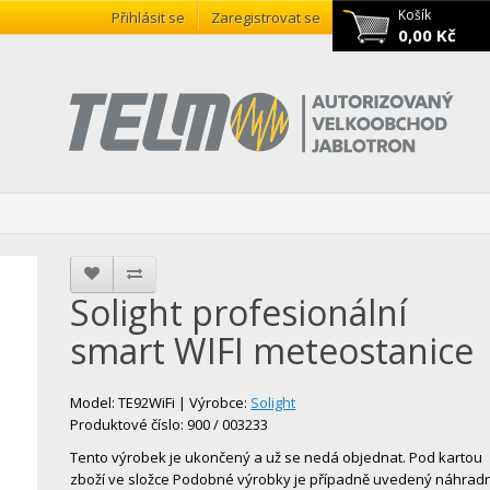
Košík
Přihlásit se
Zaregistrovat se
0,00 Kč
Solight profesionální
smart WIFI meteostanice
Model: TE92WiFi | Výrobce:
Solight
Produktové číslo: 900 / 003233
Tento výrobek je ukončený a už se nedá objednat. Pod kartou
zboží ve složce Podobné výrobky je případně uvedený náhradn