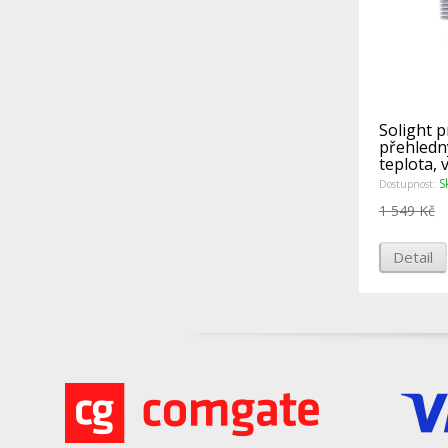
Solight p
přehledný
teplota, 
větru
S
Dostupnost:
1 549 Kč
Detail