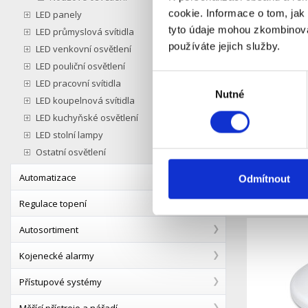
cookie. Informace o tom, jak
LED panely
Popis
tyto údaje mohou zkombinovat
LED průmyslová svítidla
používáte jejich služby.
LED venkovní osvětlení
Stropní a
LED pouliční osvětlení
chromati
Výběr
LED pracovní svítidla
provozní
Nutné
souhlasu
LED koupelnová svítidla
Verze HF
LED kuchyňské osvětlení
zdroj, kt
LED stolní lampy
Ostatní osvětlení
Senzor p
Automatizace
Odmítnout
Podobné 
Regulace topení
Autosortiment
Kojenecké alarmy
Přístupové systémy
Měřící přístroje a nářadí