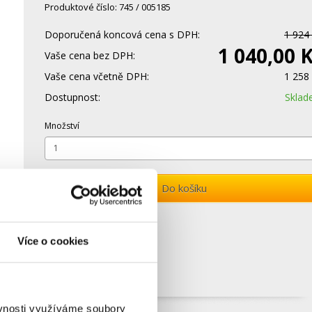
Produktové číslo: 745 / 005185
Doporučená koncová cena s DPH:
1 924
1 040,00 
Vaše cena bez DPH:
Vaše cena včetně DPH:
1 258
Dostupnost:
Skla
Množství
Do košíku
Více o cookies
ěvnosti využíváme soubory