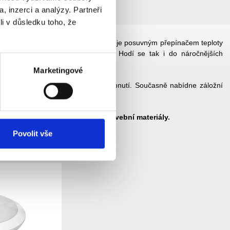
, inzerci a analýzy. Partneři
li v důsledku toho, že
ho polykarbonátu a plastu. Disponuje posuvným přepínačem teploty
odolnost třídy
IK10
a krytí
IP65
. Hodí se tak i do náročnějších
Marketingové
ého lze nastavit citlivost i doba sepnutí.
Současně nabídne záložní
jí pohyb i přes sklo a lehké stavební materiály.
Povolit vše