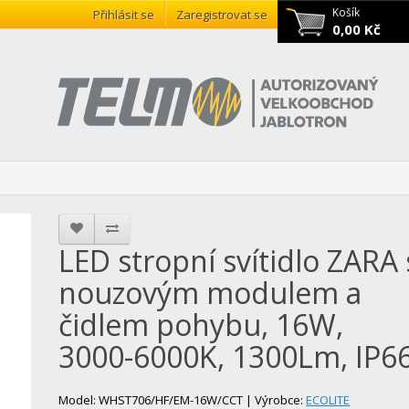
Košík
Přihlásit se
Zaregistrovat se
0,00 Kč
LED stropní svítidlo ZARA 
nouzovým modulem a
čidlem pohybu, 16W,
3000-6000K, 1300Lm, IP6
Model: WHST706/HF/EM-16W/CCT | Výrobce:
ECOLITE