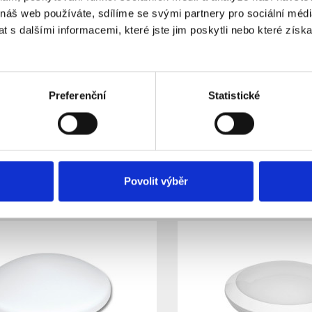
 náš web používáte, sdílíme se svými partnery pro sociální média
Specifikace
Ke stažení (0)
 s dalšími informacemi, které jste jim poskytli nebo které získa
 nástěnné svítidlo
ZARA 22W
o svítivosti
2000Lm
je vyrobeno z pevné
čnosti
3000-6000K
a současně nabízí nadstandardní mechanickou 
ch podmínek včetně exteriéru.
Preferenční
Statistické
/EM je vybavena nastavitelným
mikrovlnným čidlem pohybu
u kter
erý v případě výpadku zajistí až 5 hodin nouzového provozu.
ohybu: HF čidlo pohybu funguje na principu mikrovln, které deteku
Povolit výběr
a související výrobky