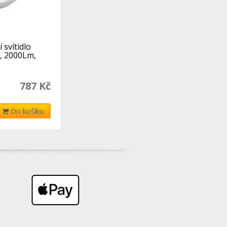
 svítidlo
, 2000Lm,
787 Kč
Do košíku