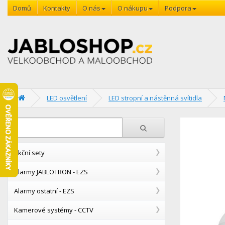
Domů
Kontakty
O nás
O nákupu
Podpora
LED osvětlení
LED stropní a nástěnná svítidla
Akční sety
Alarmy JABLOTRON - EZS
Alarmy ostatní - EZS
Kamerové systémy - CCTV