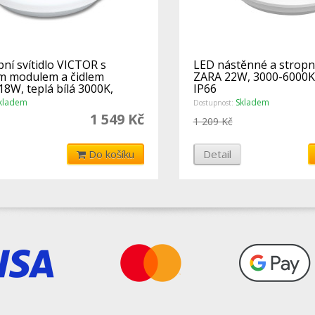
ní svítidlo VICTOR s
LED nástěnné a stropní
m modulem a čidlem
ZARA 22W, 3000-6000K
8W, teplá bílá 3000K,
IP66
 ECOLITE
kladem
Skladem
Dostupnost:
1 549 Kč
1 209 Kč
Do košíku
Detail