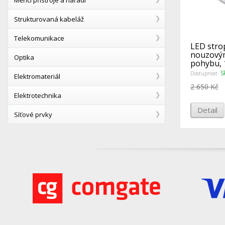
Strukturovaná kabeláž
Telekomunikace
LED strop
nouzový
Optika
pohybu, 1
1480Lm -
S
Dostupnost:
Elektromateriál
2 650 Kč
Elektrotechnika
Detail
Síťové prvky