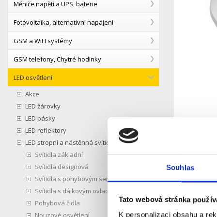
Měniče napětí a UPS, baterie
Fotovoltaika, alternativní napájení
GSM a WiFI systémy
GSM telefony, Chytré hodinky
LED osvětlení
Akce
LED žárovky
LED pásky
LED reflektory
LED stropní a nástěnná svítidla
Svítidla základní
Svítidla designová
Souhlas
Svítidla s pohybovým senzorem
Svítidla s dálkovým ovladačem
Tato webová stránka použív
Pohybová čidla
K personalizaci obsahu a re
Nouzové osvětlení