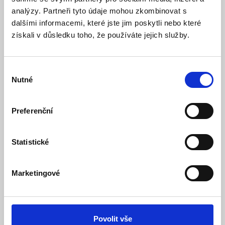
analýzy. Partneři tyto údaje mohou zkombinovat s
dalšími informacemi, které jste jim poskytli nebo které
získali v důsledku toho, že používáte jejich služby.
Výběr
LEXI-Net Keystone Cat 5e UTP samozářezový -
Nutné
ČERNÝ
souhlasu
Skladem
Dostupnost:
51 Kč
Preferenční
Detail
Do košíku
Statistické
Marketingové
Povolit vše