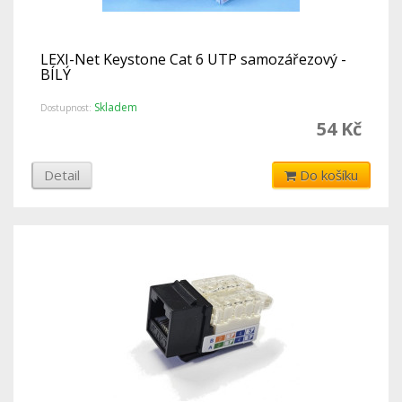
LEXI-Net Keystone Cat 6 UTP samozářezový -
BÍLÝ
Skladem
Dostupnost:
54 Kč
Detail
Do košíku