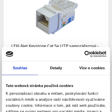
LEXI-Net Keystone Cat 5e UTP samozářezový -
BÍLÝ
Skladem
Dostupnost:
51 Kč
Souhlas
Detaily
Více o cookies
Detail
Do košíku
Tato webová stránka používá cookies
K personalizaci obsahu a reklam, poskytování funkcí
sociálních médií a analýze naší návštěvnosti využíváme
soubory cookie. Informace o tom, jak náš web používáte,
sdílíme se svými partnery pro sociální média, inzerci a