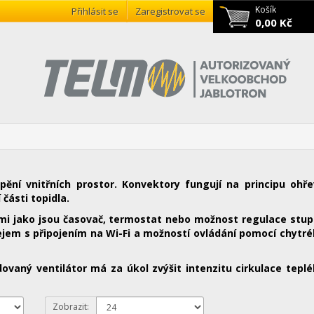
Košík
Přihlásit se
Zaregistrovat se
0,00 Kč
pění vnitřních prostor. Konvektory fungují na principu ohř
části topidla.
mi jako jsou časovač, termostat nebo možnost regulace stu
jem s připojením na Wi-Fi a možností ovládání pomocí chytr
vaný ventilátor má za úkol zvýšit intenzitu cirkulace tepl
Zobrazit: