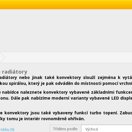
é radiátory
radiátory nebo jinak také konvektory slouží zejména k vytá
ou spirálou, který je pak odváděn do místnosti pomocí vrchní 
ké nabídce naleznete konvektory vybavené základními funkce
onu. Dále pak nabízíme moderní varianty vybavené LED disple
e konvektory jsou také vybaveny funkcí turbo topení. Zabudo
íky tomu je interiér rovnoměrně ohříván.
Tříděno podle:
robku (0)