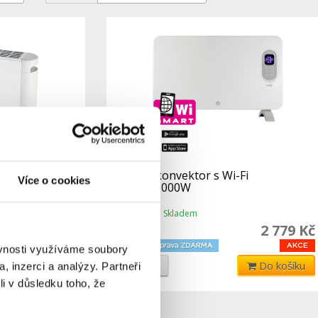
750 / 1250 /
Smart konvektor s Wi-Fi
Více o cookies
m TURBO,
500W/1000W
Skladem
Dostupnost:
1 379 Kč
2 779 Kč
3 603 Kč
ěvnosti využíváme soubory
Do košíku
Detail
Do košíku
, inzerci a analýzy. Partneři
li v důsledku toho, že