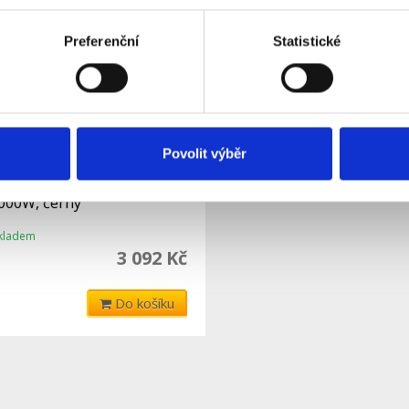
Preferenční
Statistické
Povolit výběr
nvektor s Wi-Fi
000W, černý
kladem
3 092 Kč
Do košíku