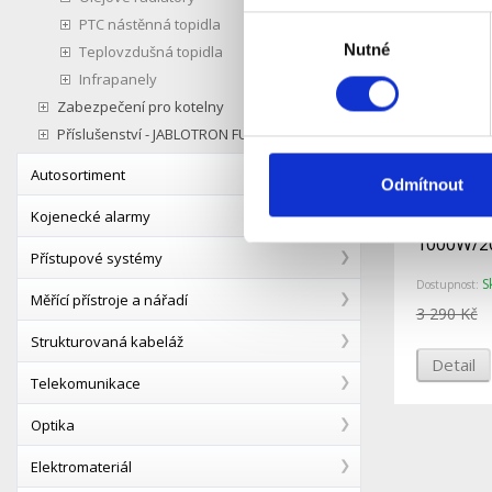
PTC nástěnná topidla
Výběr
Nutné
souhlasu
Teplovzdušná topidla
Infrapanely
Zabezpečení pro kotelny
Příslušenství - JABLOTRON FUTURA
Autosortiment
Odmítnout
Kojenecké alarmy
Smart ko
1000W/2
Přístupové systémy
S
Dostupnost:
Měřící přístroje a nářadí
3 290 Kč
Strukturovaná kabeláž
Detail
Telekomunikace
Optika
Elektromateriál