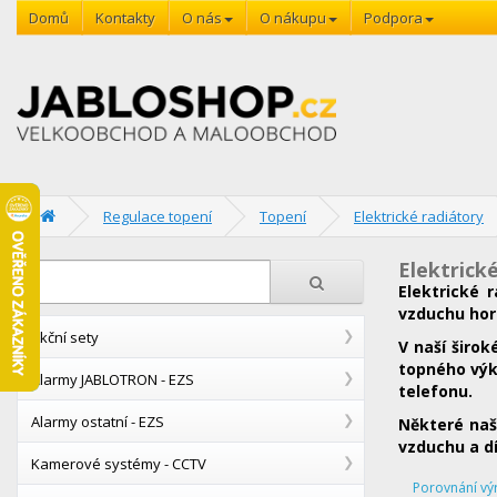
Domů
Kontakty
O nás
O nákupu
Podpora
Regulace topení
Topení
Elektrické radiátory
Elektrick
Elektrické 
vzduchu hork
Akční sety
V naší širo
topného výk
Alarmy JABLOTRON - EZS
telefonu.
Alarmy ostatní - EZS
Některé naš
vzduchu a d
Kamerové systémy - CCTV
Porovnání vý