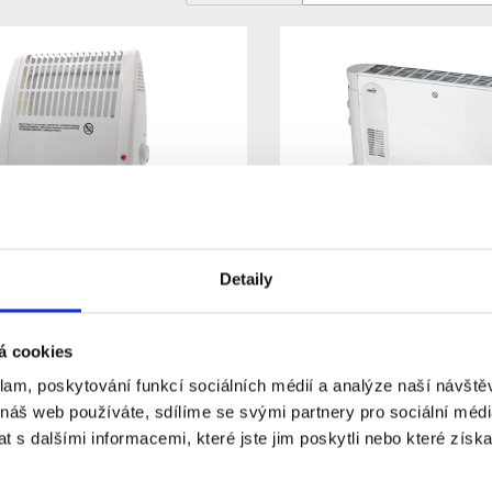
proti zamrznutí 450W
Přímotopný konvektor 
Detaily
ící
2000 W, s ventilátore
přenosný
kladem
Skladem
Dostupnost:
á cookies
675 Kč
1 467 Kč
klam, poskytování funkcí sociálních médií a analýze naší návšt
Do košíku
Detail
 náš web používáte, sdílíme se svými partnery pro sociální média
 s dalšími informacemi, které jste jim poskytli nebo které získa