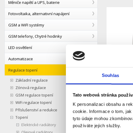
Měniče napětí a UPS, baterie
Fotovoltaika, alternativní napájení
GSM a WiFI systémy
GSM telefony, Chytré hodinky
LED osvětlení
Automatizace
Regulace topení
Ochrana 
Souhlas
volně stoj
Základní regulace
Zónová regulace
S
Dostupnost:
GSM regulace topení
Tato webová stránka použív
719 Kč
WiFi regulace topení
K personalizaci obsahu a re
Příslušenství a redukce
Detail
cookie. Informace o tom, jak
Topení
tyto údaje mohou zkombinovat
Elektrické radiátory
používáte jejich služby.
Olejové radiátory