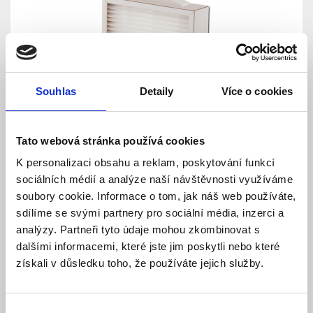
Souhlas
Detaily
Více o cookies
Filtr - F7 / ePM1 60 pro jednotky JABLOTRON
Tato webová stránka používá cookies
Futura S
K personalizaci obsahu a reklam, poskytování funkcí
Skladem
Dostupnost:
sociálních médií a analýze naší návštěvnosti využíváme
519 Kč
soubory cookie. Informace o tom, jak náš web používáte,
sdílíme se svými partnery pro sociální média, inzerci a
Detail
Do košíku
analýzy. Partneři tyto údaje mohou zkombinovat s
dalšími informacemi, které jste jim poskytli nebo které
získali v důsledku toho, že používáte jejich služby.
Výběr