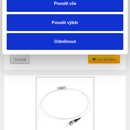
Povolit vše
LEXI-Net Pigtail SC MM 62,5/125 2m
Povolit výběr
Skladem
Dostupnost:
Odmítnout
50 Kč
Detail
Do košíku