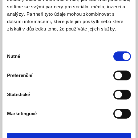
sdílíme se svými partnery pro sociální média, inzerci a
analýzy. Partneři tyto údaje mohou zkombinovat s
dalšími informacemi, které jste jim poskytli nebo které
získali v důsledku toho, že používáte jejich služby.
LEXI-Net Pigtail SC MM 62,5/125 1m
Výběr
Skladem
Dostupnost:
Nutné
souhlasu
46 Kč
Detail
Do košíku
Preferenční
Statistické
Marketingové