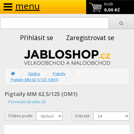
menu
Košík
0,00 Kč
Přihlásit se
Zaregistrovat se
Optika
Pigtaily
Pigtaily MM 62,5/125 (OM1)
Pigtaily MM 62,5/125 (OM1)
Porovnání výrobku (0)
Tříděno podle:
Zobrazit: