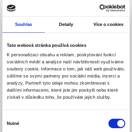
LEXI-Net Pigtail LC/APC SM 09/125 1,5m
Souhlas
Detaily
Více o cookies
Skladem
Dostupnost:
56 Kč
Tato webová stránka používá cookies
Detail
Do košíku
K personalizaci obsahu a reklam, poskytování funkcí
sociálních médií a analýze naší návštěvnosti využíváme
soubory cookie. Informace o tom, jak náš web používáte,
sdílíme se svými partnery pro sociální média, inzerci a
analýzy. Partneři tyto údaje mohou zkombinovat s
dalšími informacemi, které jste jim poskytli nebo které
získali v důsledku toho, že používáte jejich služby.
Výběr
Nutné
souhlasu