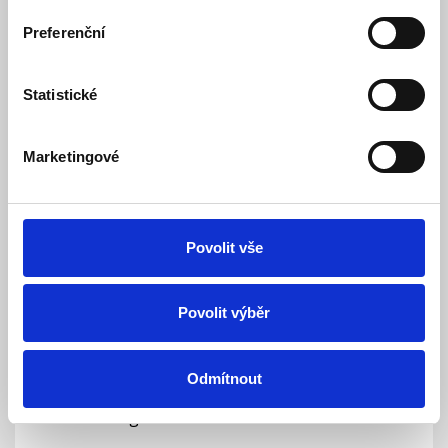
LEXI-Net Pigtail LC/APC SM 09/125 2m
Preferenční
Dočasně nedostupný
Dostupnost:
58 Kč
Statistické
Detail
Marketingové
Povolit vše
Povolit výběr
Odmítnout
LEXI-Net Pigtail SC MM 50/125 1m