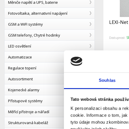
Měniče napětí a UPS, baterie
Fotovoltaika, alternativní napájení
LEXI-Net
GSM a WiFI systémy
GSM telefony, Chytré hodinky
S
Dostupnost:
LED osvětlení
Automatizace
Detail
Regulace topení
Autosortiment
Souhlas
Kojenecké alarmy
Tato webová stránka použív
Přístupové systémy
K personalizaci obsahu a re
Měřící přístroje a nářadí
cookie. Informace o tom, jak
tyto údaje mohou zkombinovat
Strukturovaná kabeláž