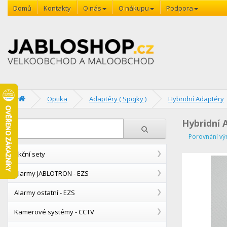
Domů
Kontakty
O nás
O nákupu
Podpora
Optika
Adaptéry ( Spojky )
Hybridní Adaptéry
Hybridní 
Porovnání vý
Akční sety
Alarmy JABLOTRON - EZS
Alarmy ostatní - EZS
Kamerové systémy - CCTV