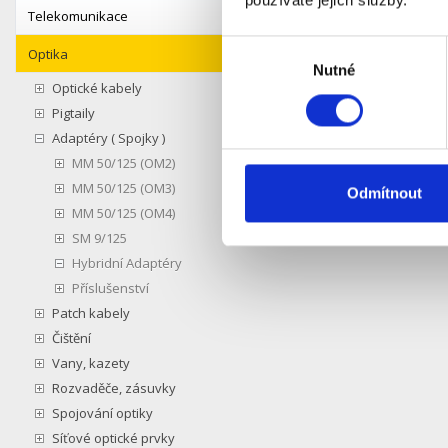
používáte jejich služby.
Telekomunikace
Výběr
Optika
Nutné
souhlasu
Optické kabely
Pigtaily
Adaptéry ( Spojky )
MM 50/125 (OM2)
MM 50/125 (OM3)
Odmítnout
MM 50/125 (OM4)
SM 9/125
Hybridní Adaptéry
Příslušenství
Patch kabely
Čištění
Vany, kazety
Rozvaděče, zásuvky
Spojování optiky
Síťové optické prvky