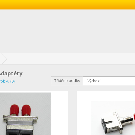
Adaptéry
Tříděno podle:
robku (0)